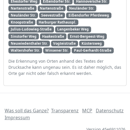
Ehestorfer Weg
Eißendorfer Str.
Hannoversche Str.
Nartenstraße
Nartenstraße
Neuländer Str.
Neuländer Str.
Seevestraße
Eißendorfer Pferdeweg
Knoopstraße
Harburger Rathauspl.
Julius-Ludowieg-Straße
Langenbeker Weg
Sinstorfer Weg
Haakestraße
Ernst-Bergeest-Weg
Neuwiedenthaler Str.
Vogteistraße
Küstersweg
Waltershofer Str.
Winsener Str.
Paul-Gerhardt-Straße
Die Erkennung von Orten anhand des Textes der
Drucksache kann ungenau sein. Es ist daher möglich, das
Orte gar nicht oder falsch erkannt werden.
Was soll das Ganze?
Transparenz
MCP
Datenschutz
Impressum
Version 45e6911076