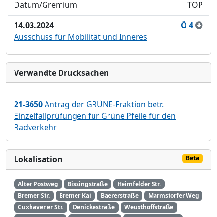
Datum/Gremium
TOP
14.03.2024
Ö 4
Ausschuss für Mobilität und Inneres
Verwandte Drucksachen
21-3650
Antrag der GRÜNE-Fraktion betr.
Einzelfallprüfungen für Grüne Pfeile für den
Radverkehr
Lokalisation
Beta
Alter Postweg
Bissingstraße
Heimfelder Str.
Bremer Str.
Bremer Kai
Baererstraße
Marmstorfer Weg
Cuxhavener Str.
Denickestraße
Weusthoffstraße