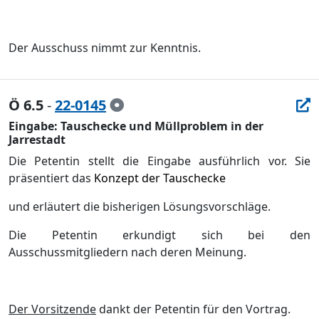
Der Ausschuss nimmt zur Kenntnis.
Ö 6.5
-
22-0145
Eingabe: Tauschecke und Müllproblem in der
Jarrestadt
Die Petentin stellt die Eingabe ausfü
hrlich vor. Sie
prä
sentiert
das
Konzept der Tauschecke
und erlä
utert die bisherigen Lö
sungsvorschlä
ge.
Die Petentin erkundigt sich bei den
Ausschussmitgliedern nach deren Meinung.
Der Vorsitzende
dankt der Petentin fü
r den Vortrag.