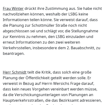
Frau Winter
drü
ckt ihre Zustimmung aus. Sie habe nicht
nachvollziehen kö
nnen, weshalb der LSBG keine
Informationen teilen kö
nne. S
ie verweist darauf, dass
die Planung zur Schottmü
ller Straß
e noch nicht
abgeschlossen sei und schlä
gt vor, die Stellungnahme
zur Kenntnis zu nehmen, den LSBG einzuladen und
erneut Informationen zu den zwei weiteren
Verkehrsstellen, insbesondere dem 2. Bau
a
bschnitt, zu
beantragen.
Herr Schmidt
teilt die Kritik, dass solch eine groß
e
Planung der Ö
ffentlichkeit geteilt werden solle. Er
verweist in Bezug auf Herrn Wersichs Frage darauf,
dass kein neues Vorgehen vereinbart werden mü
sse,
da die Verschickungsunt
erlagen von Planungen an
Hauptverkehrsstraß
en, die das Bezirksamt adressieren,