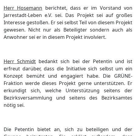
Herr Hosemann
berichtet, dass er im Vorstand von
Jarrestadt-Leben e.V. sei. Das Projekt sei auf groß
es
Interesse gestoß
en. Er sei selbst Teil von diesem Projekt
gewesen. Nicht nur als Beteiligter sondern auch als
Anwohner sei er in diesem Projekt involviert.
Herr Schmidt
bedankt sich bei der Petentin und ist
erfreut darü
ber, dass die Initiative sich selbst um ein
Konzept
bemü
ht und engagiert habe. Die GRÜ
NE-
Fraktion werde dieses Projekt gerne unterstü
tzen. Er
erkundigt sich, welche Unterstü
tzung seitens der
Bezirksversammlung und seitens des Bezirksamtes
nö
tig sei.
Die Petentin bietet an, sich zu beteiligen und der