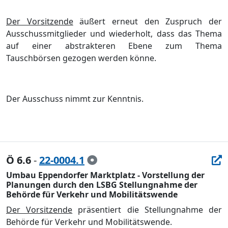
Der Vorsitzende
ä
uß
ert ern
eut den Zuspruch der
Ausschussmitglieder und wiederholt, dass das Thema
auf einer abstrakteren Ebene zum Thema
Tauschbö
rsen gezogen werden kö
nne.
Der Ausschuss nimmt zur Kenntnis.
Ö 6.6
-
22-0004.1
Umbau Eppendorfer Marktplatz - Vorstellung der
Planungen durch den LSBG Stellungnahme der
Behörde für Verkehr und Mobilitätswende
Der Vorsitzende
prä
sentiert die Stellungnahme der
Behö
rde fü
r Verkehr und Mobilitä
tswende.