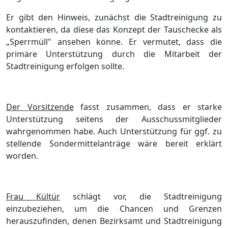
Er gibt den Hinweis, zunä
chst die Stadtreinigung zu
kontaktieren, da diese das Konzept der Tauschecke als
„
Sperrmü
ll" ansehen kö
nne. Er vermutet, dass die
primä
re Unterstü
tzung
durch die Mitarbeit der
Stadtreinigung erfolgen sollte.
Der Vorsitzende
fasst zusammen, dass er starke
Unterstü
tzung seitens der Ausschussmitglieder
wahrgenommen habe. Auch Unterstü
tzung fü
r ggf. zu
stellende Sondermittelanträ
ge wä
re bereit erklä
rt
worde
n.
Frau Kü
ltü
r
schlä
gt vor, die Stadtreinigung
einzubeziehen, um die Chancen und Grenzen
herauszufinden, denen Bezirksamt und Stadtreinigung