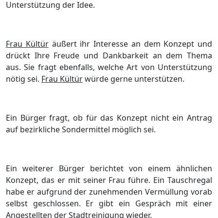
Unterstü
tzung der Idee.
Frau Kü
ltü
r
ä
uß
ert ihr Interesse an dem Konzept und
drü
ckt Ihre Freude und Dankbarkeit an dem Thema
aus. Sie fragt ebenfalls, welche Art von Unterstü
tzung
nö
tig sei.
Frau Kü
ltü
r
wü
rde gerne unterstü
tzen.
Ein Bü
r
ger fragt, ob fü
r das Konzept nicht ein Antrag
auf bezirkliche Sondermittel mö
glich sei.
Ein weiterer Bü
rger berichtet von einem ä
hnlichen
Konzept, das er mit seiner Frau fü
hre. Ein Tauschregal
habe er aufgrund der zunehmenden Vermü
llung vorab
selbst gesc
hlossen. Er gibt ein Gesprä
ch mit einer
Angestellten der Stadtreinigung wieder.