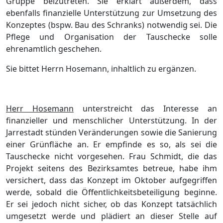
Gruppe
beizutreten. Sie erklä
rt auß
erdem, dass
ebenfalls finanzielle Unterstü
tzung zur Umsetzung des
Konzeptes (bspw. Bau des Schranks) notwendig sei. Die
Pflege und Organisation der Tauschecke solle
ehrenamtlich geschehen.
Sie bittet Herrn Hosemann, inhaltlich
zu ergä
nzen.
Herr Hosemann
unterstreicht das Interesse an
finanzieller und menschlicher Unterstü
tzung. In der
Jarrestadt stü
nden Verä
nderungen sowie die Sanierung
einer Grü
nflä
che an. Er empfinde es so, als sei die
Tauschecke nicht vorgesehen. Frau Schmi
dt, die das
Projekt seitens des Bezirksamtes betreue, habe ihm
versichert, dass das Konzept im Oktober aufgegriffen
werde, sobald die Ö
ffentlichkeitsbeteiligung beginne.
Er sei jedoch nicht sicher, ob das Konzept tatsä
chlich
umgesetzt werde und plä
diert a
n
dieser Stelle auf