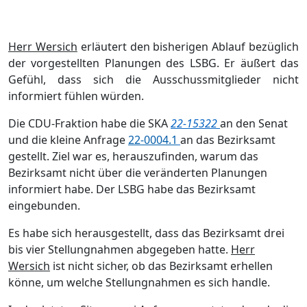
Herr Wersich
erlä
utert den bisherigen Ablauf bezü
glich
der vorgestellten Planungen des LSBG. Er ä
uß
ert das
Gefü
hl, dass sich die Ausschussmitglieder ni
cht
informiert fü
hlen wü
rden.
Die CDU-Fraktion habe die SKA
22-15322
an den Senat
und die klei
ne Anfrage
22-0004.1
an das Bezirksamt
gestellt. Ziel war es, herauszufinden, warum das
Bezirksamt nicht ü
ber die verä
nder
ten Planungen
informiert habe. Der LSBG habe das Bezirksamt
eingebunden.
Es habe sich herausgestellt, dass das Bezirksamt drei
bis vier Stellungnahmen abgegeben hatte.
Herr
Wersich
ist nicht sicher, ob das Bezirksamt erhellen
kö
nne, um welche Stellungnahme
n es sich handle.