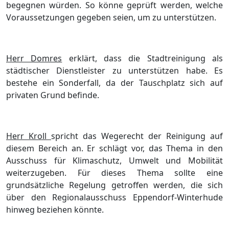
begegnen wü
rden. So kö
nne geprü
ft werden, welche
Voraussetzungen gegeben seien, um zu unterstü
tzen.
Herr Domres
erklä
rt, dass die Stadtreinigung als
stä
dtischer Dienstleister zu unterstü
tzen habe. Es
bestehe ein Sonderfall, da der Tauschplatz sich auf
privaten Grund befinde.
Herr Kroll
spricht das Wegerecht der Reinigung auf
diesem Bereich an. Er schlä
gt vor, das
Thema in den
Ausschuss fü
r Klimaschutz, Umwelt und Mobilitä
t
weiterzugeben. Fü
r dieses Thema sollte eine
grundsä
tzliche Regelung getroffen werden, die sich
ü
ber den Regionalausschuss Eppendorf-Winterhude
hinweg beziehen kö
nnte.