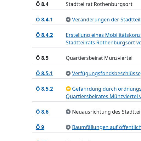
Ö 8.4
Stadtteilrat Rothenburgsort
Ö 8.4.1
Veränderungen der Stadtteil
Ö 8.4.2
Erstellung eines Mobilitätskon
Stadtteilrats Rothenburgsort v
Ö 8.5
Quartiersbeirat Münzviertel
Ö 8.5.1
Verfügungsfondsbeschlüsse; 
Ö 8.5.2
Gefährdung durch ordnungsw
Quartiersbeirates Münzviertel 
Ö 8.6
Neuausrichtung des Stadtteilbe
Ö 9
Baumfällungen auf öffentli