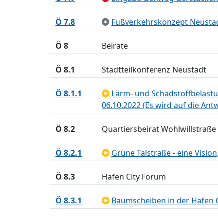
Ö 7.8
Fußverkehrskonzept Neusta
Ö 8
Beiräte
Ö 8.1
Stadtteilkonferenz Neustadt
Ö 8.1.1
Lärm- und Schadstoffbelastu
06.10.2022 (Es wird auf die Ant
Ö 8.2
Quartiersbeirat Wohlwillstraße
Ö 8.2.1
Grüne Talstraße - eine Visio
Ö 8.3
Hafen City Forum
Ö 8.3.1
Baumscheiben in der Hafen C