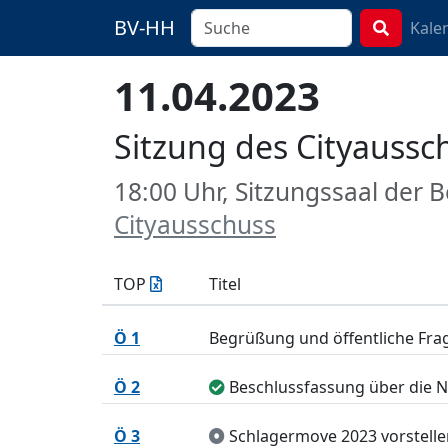
BV-HH
Kale
11.04.2023
Sitzung des Cityaussc
18:00 Uhr, Sitzungssaal der
Cityausschuss
TOP
Titel
Ö 1
Begrüßung und öffentliche Fr
Ö 2
Beschlussfassung über die Nie
Ö 3
Schlagermove 2023 vorstelle