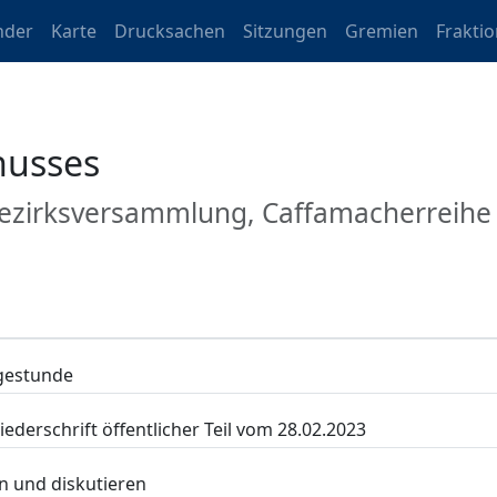
nder
Karte
Drucksachen
Sitzungen
Gremien
Frakti
husses
 Bezirksversammlung, Caffamacherreih
agestunde
derschrift öffentlicher Teil vom 28.02.2023
n und diskutieren