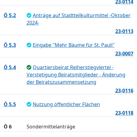
23-0114
Ö 5.2
Anträge auf Stadtteilkulturmittel -Oktober
2024-
23-0113
Ö 5.3
Eingabe "Mehr Bäume für St. Pauli"
23-0007
Ö 5.4
Quartiersbeirat Reiherstiegviertel -
Verstetigung Beiratsmitglieder - Änderung
der Beiratszusammensetzung
23-0116
Ö 5.5
Nutzung öffentlicher Flächen
23-0118
Ö 6
Sondermittelanträge