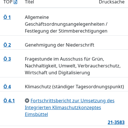
TOP
Titel
Drucksache
Ö 1
Allgemeine
Geschäftsordnungsangelegenheiten /
Festlegung der Stimmberechtigungen
Ö 2
Genehmigung der Niederschrift
Ö 3
Fragestunde im Ausschuss für Grün,
Nachhaltigkeit, Umwelt, Verbraucherschutz,
Wirtschaft und Digitalisierung
Ö 4
Klimaschutz (ständiger Tagesordnungspunkt)
Ö 4.1
Fortschrittsbericht zur Umsetzung des
Integrierten Klimaschutzkonzeptes
Eimsbüttel
21-3583