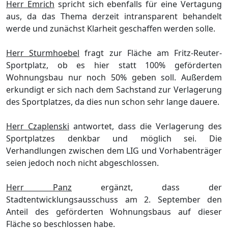
Herr Emrich
spricht sich ebenfalls fü
r eine Ve
rtagung
aus, da das Thema derzeit intransparent behandelt
werde und zunä
chst Klarheit geschaffen werden solle.
Herr Sturmhoebel
fragt zur Flä
che am Fritz-Reuter-
Sportplatz, ob es hier statt 100% gefö
rderten
Wohnungsbau nur noch 50% geben soll. Auß
erdem
erkundigt er sich nach dem Sachstand zur Verlagerung
des Sportplatzes, da dies nun schon sehr lange dauere.
Herr Czaplenski
antwortet, dass die Verlagerung des
Sportplatzes denkbar und mö
glich sei. D
ie
Verhandlungen zwischen dem LIG und
Vorhabenträ
ger
seien jedoch noch nicht abgeschlossen
.
Herr Panz
ergä
nzt, dass der
Stadtentwicklun
gsausschuss am 2. September den
Anteil des gefö
rderten Wohnungsbaus auf dieser
Flä
che so beschlossen habe.