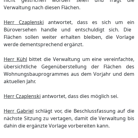
nicht gestrichen worden seien und fragt die
Verwaltung nach diesen Flä
chen.
Herr Czaplenski
antwortet, dass es sich um ein
Bü
roversehen hand
le
und entschuldigt
sich
. Die
Flä
chen sollen weiter erhalten bleiben, die Vorlage
werde dementsprechend ergä
nzt.
Herr Kü
hl
bittet die Verwaltung um eine
vereinfachte,
ü
bersichtliche
Gegenü
berstellung der
Flä
chen des
Wohnungsbauprogrammes aus dem Vorjahr und dem
aktuellen Jah
r.
Herr Czaplenski
antwortet, dass dies mö
glich sei.
Herr Gabriel
schlä
gt vor, die Beschlussfassung auf die
nä
chste Sitzung zu vertagen, damit die Verwaltung bis
dahin die ergä
nzte Vorlage vorbereiten kann.