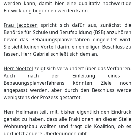
werden kann, damit hier eine qualitativ hochwertige
Entwicklung begonnen werden kann.
Frau Jacobsen
spricht sich dafü
r aus, zunä
c
hst die
Behö
rde fü
r Schule und Berufsbildung (BSB) anzuhö
ren
bevor das Bebauungsplanverfahren eingeleitet wird.
Sie sieht keinen
Vorteil darin,
einen eiligen Beschluss zu
fassen
.
Herr Gabriel
schließ
t sich dem an.
Herr Noetzel
zeigt sich verwundert ü
ber d
as Verfahren.
Auch nach der Einleitung eines
Bebauungsplanverfahrens kö
nnten Ziele noch
angepasst werden, aber durch den Beschluss werde
wenigstens der Prozess gestartet.
Herr Heilmann
teilt mit, bisher
eigentlich
den Eindruck
gehabt zu haben, dass alle Fraktionen an dieser Stelle
Wohnungsbau wollten und fragt die Koalition, ob es
dort jetzt andere Ü
berlegungen
gibt.