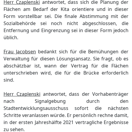
Herr Czaplenski
antwortet, dass
sich die Planung der
Flä
chen am Bedarf der Kita orientiere und in dieser
Form vorstellbar sei. Die finale Abstimmung mit der
Sozialbehö
rde sei noch
nicht abgeschlossen, die
Entfernung und Eingrenzung sei in dieser Form jedoch
ü
blich.
Frau Jacobsen
bedankt sich fü
r die Bemü
hungen der
Verwaltung fü
r diesen Lö
sungsansatz. Sie fragt, ob es
abschä
tzbar ist, wann der Vertrag fü
r die
Flä
chen
unterschrieben wird
, die
fü
r die
Brü
cke
erforderlich
sind
.
Herr Czaplenski
antwortet, dass der Vorhabenträ
ger
nach Signalgebung durch den
Stadtentwicklungsausschuss sofort die nä
chsten
Schritte veranlassen wü
rde. Er persö
nlich rechne damit,
in der ersten Jahreshä
lfte 2021 vertragliche
Ergebnisse
zu sehen.