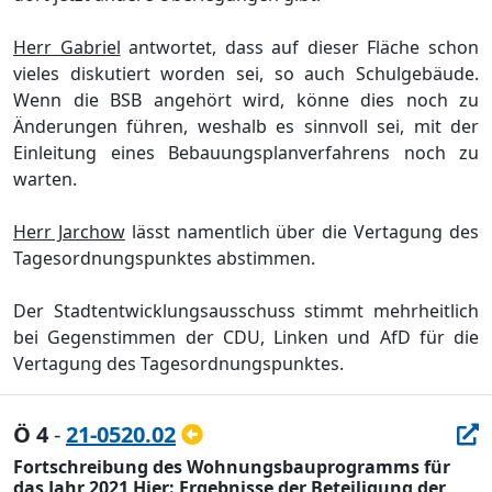
Herr Gabriel
antwortet, dass auf dieser Flä
che schon
vieles diskutiert worden sei
, so auch Schulgeb
ä
ude
.
Wenn die BSB angehö
rt wird, kö
nne dies noch zu
Ä
nderungen fü
hren, weshalb es sinnvoll sei, mit der
Einleitung eines Bebauungsplanverfahrens noch zu
warten.
Herr Jarchow
lä
sst namentlich ü
ber die Vertagung des
Tagesordnungspunktes abstimmen.
Der Sta
dtentwicklungsausschuss stimmt mehrheitlich
bei Gegenstimmen der CDU, Linken und AfD fü
r die
Vertagung des Tagesordnungspunktes.
Ö 4
-
21-0520.02
Fortschreibung des Wohnungsbauprogramms für
das Jahr 2021 Hier: Ergebnisse der Beteiligung der