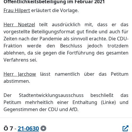
Öffentlichkeitsbeteiligung im Februar 2021
Frau Hilpert
erlä
utert die Vorlage.
H
e
rr
Noetzel
teilt
ausdrü
cklich
mit, dass er das
vorgestellte Beteiligungsformat
gut finde und auch fü
r
Zeiten nach der Pandemie als sinnvoll erachte. Die CDU-
Fraktion werde den Beschluss jedoch trotzdem
ablehnen, da sie gegen die Fortfü
hrung des
gesamten
Verfahrens sei.
Herr Jarchow
lä
sst namentlich ü
ber das Petitum
abstimmen.
Der St
adtentwicklungsausschuss beschließ
t das
Petitum
mehrheitlich
einer Enthaltung (Linke) und
Gegenstimmen der CDU und AfD.
Ö 7
-
21-0630