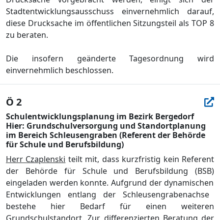
Stadtentwicklungsausschuss einvernehmlich darauf,
diese Drucksache im ö
ffentlichen Sitzungsteil als TOP 8
zu beraten.
Die insofern geä
nderte Tagesordnung
wird
einvernehmlich be
schlossen.
Ö 2
Schulentwicklungsplanung im Bezirk Bergedorf
Hier: Grundschulversorgung und Standortplanung
im Bereich Schleusengraben (Referent der Behörde
für Schule und Berufsbildung)
Herr Czaplenski
teilt mit, dass
kurzfristig kein Referent
der Behö
rde fü
r Schule und Berufsbildung
(BSB)
eingeladen werden konnte. A
ufgrund der
dynamischen
Entwicklungen entlang der Schleusengrabenachse
bestehe hier
Bedarf fü
r einen weiteren
Grunds
chulstandort. Zur differenzi
erten Beratung der