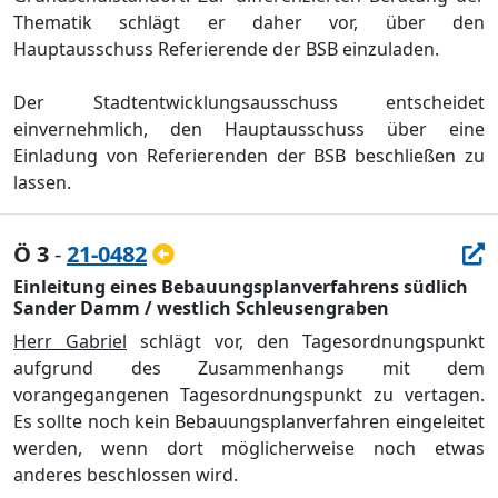
Thematik
schlä
gt er daher vor, ü
ber den
Hauptausschuss Referierende der BSB einzuladen.
Der Stadtentwicklungsausschuss entscheidet
einvernehmlich, den Hauptausschuss ü
ber eine
Einladung von Referierenden der BSB beschließ
en zu
lassen.
Ö 3
-
21-0482
Einleitung eines Bebauungsplanverfahrens südlich
Sander Damm / westlich Schleusengraben
Herr Gabriel
schlä
gt vor, den Tagesordnungspunkt
aufgrund des Zusammenhangs mit
dem
vorangegangenen Tagesordnungspunkt
zu vertagen.
Es sollte noch kein Bebauungsplanverfahren eingeleitet
werden, wenn dort mö
glicherweise noch etwas
anderes beschlossen wird.