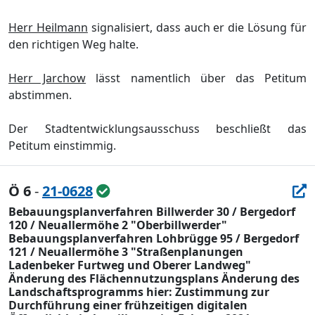
Herr Heilmann
signalisiert, dass auch er die Lö
sung fü
r
den richtigen Weg halte.
Herr Jarchow
lä
sst namentlich ü
ber das Petitum
abstimmen.
Der Stadtentwicklungsausschuss beschließ
t das
Petitum einstimmig.
Ö 6
-
21-0628
Bebauungsplanverfahren Billwerder 30 / Bergedorf
120 / Neuallermöhe 2 "Oberbillwerder"
Bebauungsplanverfahren Lohbrügge 95 / Bergedorf
121 / Neuallermöhe 3 "Straßenplanungen
Ladenbeker Furtweg und Oberer Landweg"
Änderung des Flächennutzungsplans Änderung des
Landschaftsprogramms hier: Zustimmung zur
Durchführung einer frühzeitigen digitalen