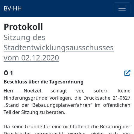
BV-HH
Protokoll
Sitzung des
Stadtentwicklungsausschusses
vom 02.12.2020
Ö 1
Beschluss über die Tagesordnung
Herr Noetzel
schlä
gt vor, sofern keine
Hinderungsgrü
nde vorliegen, die Drucksache 21-0627
„
Stand der Bebauungsplanverfahren“
im ö
ffentlichen
Teil der Sitzung zu beraten.
Da keine Grü
nde fü
r eine nichtö
ffentliche Beratung der
Drucksache vorgebracht werden, einigt sich der