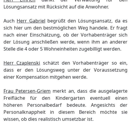
Lö
sungsansatz mit Rü
cksicht auf die Anwohner.
Auch
Herr Gabriel
begrüß
t den Lö
sungsansatz,
da es
sich hier um den bestmö
glichen Weg handele. Er fragt
nach einer Einschä
tzung, ob der Vorhabenträ
ger sich
der Lö
sung anschließ
en werde, wenn ihm an anderer
Stelle die 4 oder 5 Wohneinheiten zugebilligt werden.
Herr Czaplenski
schä
tzt den Vorhabenträ
g
er so ein,
dass er den Lö
sungsweg unter der Voraussetzung
einer Kompensation mitgehen werde.
Frau Petersen-Griem
merkt an, dass die ausgelagerte
Freiflä
che fü
r den Kindergarten eventuell einen
hö
heren Personalbedarf bedeute. Angesichts der
Personalknapphe
it in diesem Bereich mö
chte sie
wissen, ob dies realistisch umsetzbar ist.