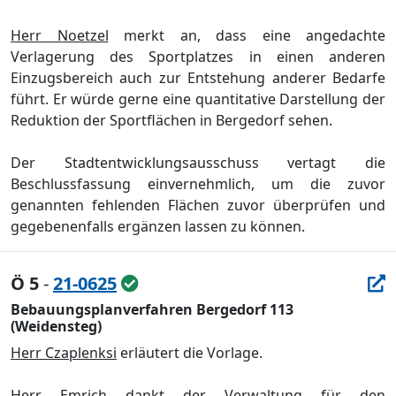
Herr Noetzel
merkt an, dass eine angedachte
Verlagerung des Sportplatzes in einen anderen
Einz
ugsbereich auch zur Entstehung anderer Bedarfe
fü
hrt. Er wü
rde gerne eine quantitative Darstellung der
Reduktion der Sportflä
chen in Bergedorf sehen.
Der Stadtentwicklungsausschuss vertagt die
Beschlussfassung einvernehmlich, um die zuvor
genannten fehlen
den Flä
chen zuvor ü
berprü
fen und
gegebenenfalls ergä
nzen lassen zu kö
nnen.
Ö 5
-
21-0625
Bebauungsplanverfahren Bergedorf 113
(Weidensteg)
Herr Czaplenksi
erlä
utert die Vorlage.
Herr Emrich
dankt der Verwaltung fü
r den