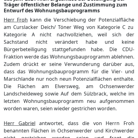
Träger öffentlicher Belange und Zustimmung zum
Entwurf des Wohnungsbauprogramms
Herr Froh
kann
die Verschiebung der
Potenzialflä
che
am Curslacker Deich/ Tö
ner Weg von Kategorie C zu
K
ategorie A ni
cht nachvollziehen, weil sich
der
Sachstand nicht ver
ä
ndert habe und keine
Bü
rgerbeteiligung stattgefunden habe. Die CDU-
Fraktion werde das Wohnungsbauprogramm ablehnen.
Zudem drü
ckt er seine Verwunderung darü
ber aus,
dass das Wohnungsbauprogramm fü
r die Vier- und
Marschlande nur noch neun Potenzialflä
chen enthalte
.
Die Flä
chen am Elversweg, am Ochsenwerder
Landscheideweg sowie Auf dem Sü
lzbrack, welche im
letzten Wohnungsbauprogramm neu aufgenom
men
worden waren, seien
wieder gestrichen worden.
Herr
Gabriel
antwortet, dass die von Herrn Froh
benannten Flä
chen in Ochsenwerder und Kirchwerder