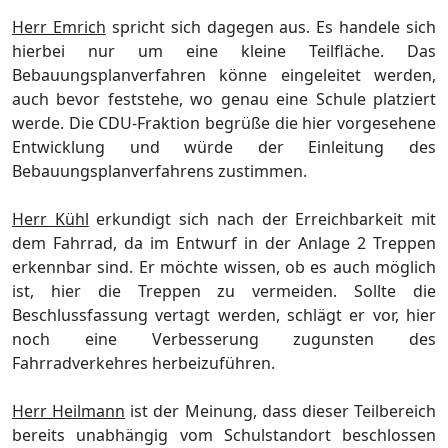
Herr Emrich
spricht sich dagegen aus. Es handele sich
hierbei nur um eine kleine Teilflä
che. Das
Bebauungsplanverfahren kö
nne eingeleitet werden,
auch bevor feststehe, wo genau eine Schule platziert
werde. Die CDU-Fraktion begrüß
e die hier vorgesehene
Entwicklung und wü
rde der Einleitung des
Bebauungsplanverfahrens zustimmen.
Herr Kü
hl
erkundigt sich nach der
Erreichbarkeit
mi
t
dem Fahrrad, da im Entwurf in der Anlage 2 Treppen
erkennbar sind. Er mö
chte wissen, ob es auch mö
glich
ist, hier die Treppen zu vermeiden. Sollte die
Beschlussfassung vertagt werden, schlä
gt er vor, hier
noch eine Verbesserung zugunsten des
Fahrradverk
e
hres herbeizufü
hren.
Herr Heilmann
ist der Meinung, dass dieser Teilbereich
bereits unabhä
ngig vom Schul
standort beschlossen