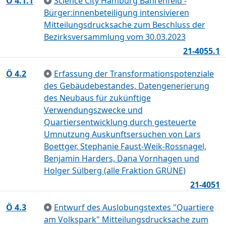
Ö 4.1.1
Science City Hamburg Bahrenfeld -
Bürger:innenbeteiligung intensivieren
Mitteilungsdrucksache zum Beschluss der
Bezirksversammlung vom 30.03.2023
21-4055.1
Ö 4.2
Erfassung der Transformationspotenziale
des Gebäudebestandes, Datengenerierung
des Neubaus für zukünftige
Verwendungszwecke und
Quartiersentwicklung durch gesteuerte
Umnutzung Auskunftsersuchen von Lars
Boettger, Stephanie Faust-Weik-Rossnagel,
Benjamin Harders, Dana Vornhagen und
Holger Sülberg (alle Fraktion GRÜNE)
21-4051
Ö 4.3
Entwurf des Auslobungstextes "Quartiere
am Volkspark" Mitteilungsdrucksache zum