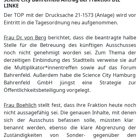
LINKE
Der TOP mit der Drucksache 21-1573 (Anlage) wird vor
Eintritt in die Tagesordnung neu aufgenommen.
Frau Dr. von Berg
berichtet, dass die beantragte halbe
Stelle fü
r die Betreuung des kü
nftigen Ausschusses
noch nicht genehmigt
worden
sei.
Zum Thema der
derzeitige
n
Einbindung des Stadtteils verweise sie auf
die Multiplikator
*innent
reffen sowie
auf das
F
orum
Bahrenfeld
. Auß
erdem habe die Science City Hamburg
Bahrenfeld
GmbH
jü
ngst
eine Strategie zur
Ö
ffentlichkeitsbeteiligung vorgelegt.
Frau Boehlich
stellt fest, dass ihre Fraktion heute noch
nicht aussagefä
hig sei.
Die genauen Inhalte, mit de
nen
sich der Ausschuss befassen solle, mü
ssten klar
benannt werden
, ebenso die klare
Abgrenzung der
Zustä
ndigkeiten von Sonder- gegenü
ber den