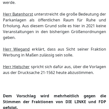
werde.
Herr Batenhorst
unterstreicht die groß
e Bedeutung der
Parkanlagen als ö
ffentliche
n
Raum fü
r Ruhe und
Erholung. Aus
diesem Grund solle es hier in 2021 keine
Veranstaltungen in den bisherigen Größ
enordnungen
geben.
Herr Wiegand
erklä
rt, dass aus Sicht seiner Fraktion
Werbung in Maß
en zulä
ssig sein solle.
Herr Hielscher
spricht sich dafü
r aus, ü
ber die Vorlagen
aus der
Drucksache 21-1562 heute abzustimmen.
Dem Vorschlag wird mehrheitlich gegen die
Stimmen der Fraktionen von DIE LINKE und FDP
gefolgt.