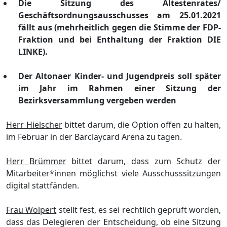
Die Sitzung des Ä
ltestenrates/
Geschä
ftsordnungsausschusses am 25.01.2021
fä
llt aus
(meh
rh
eitlich gegen die Stimme der FDP
-
Fraktion
und bei Enthaltung der Fraktion DIE
LINKE)
.
Der Al
tonaer Kinder- und Jugendpreis soll spä
ter
im Jahr im Rahmen einer Sitzung der
Bezirksversammlung vergeben werden
Herr Hielscher
bittet darum, die Option offen zu halten,
im Februar in der Barclaycard
Arena zu tagen.
Herr Brü
mmer
bittet darum, dass zum Schutz der
Mitarbeiter*innen mö
glichst viele Ausschusssitzungen
digital stattfä
nden.
Frau Wolpert
stellt fest, es sei rechtlich geprü
ft worden,
dass
das Delegieren
der Entscheidung, ob eine Sitzung