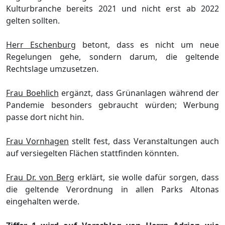
Kulturbranche bereits 2021 und nicht erst ab 2022
gelten sollten
.
Herr Eschenburg
betont, dass es nicht um neue
Regelungen gehe, sondern darum, die geltende
Rechtslage umzusetzen.
Frau Boehlich
ergä
nzt, dass Grü
nanlagen wä
hrend der
Pandemie besonders gebraucht wü
rden
;
Werbung
passe dort nicht hin.
Frau Vornhagen
stellt fest, dass Veranstaltungen auch
auf versiegelten Flä
chen stattfinden kö
nnten.
Frau Dr. von Berg
erklä
rt, sie
wolle dafü
r sorgen, dass
die geltende Verordnung in a
llen Parks Altonas
eingehalten werde.