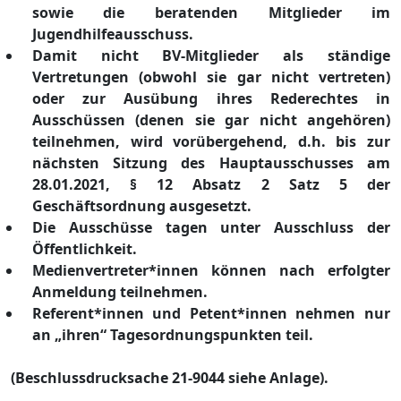
sowie die b
eratende
n
Mitglieder im
J
ugendhilfeausschuss.
Damit nicht BV-Mitglieder als stä
ndige
Vertretungen (obwohl sie gar nicht vertreten)
oder zur Ausü
bung ihres Rederechtes in
Ausschü
ssen (d
enen sie gar nicht angehö
ren)
teilnehmen
,
wird vorü
bergehend
, d.h.
bis zur
nä
chsten Sitzung des Hauptausschusses
am
28.01.2021
,
§
12 Absatz 2 Satz 5 der
G
eschä
ftsordnung
ausgesetzt
.
Die Ausschü
sse tagen unter Ausschluss der
Ö
ffentlichkeit
.
Medienvertreter*innen kö
nnen nach erfolgter
Anmeldung teilnehmen
.
Referent*innen und Petent*innen nehmen nur
an „
ihren“
T
agesordnungspunkten teil.
(Beschlussdrucksache 21-9044 siehe Anlage)
.