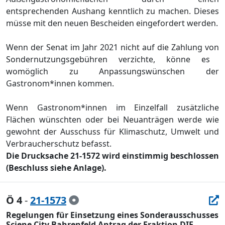
entsprechenden Aushang kenntlich zu machen. Dieses
mü
sse mit den neuen Bescheiden eingefordert werden.
W
enn der Senat im Jahr 2021 nicht auf die Zahlung vo
n
Sonder
nutzungsgebü
hren verzichte, kö
nne es
womö
glich zu Anpassungswü
nschen
de
r
Gastronom*innen
kommen.
Wenn Gastr
o
nom
*innen
im Einzelfall zusä
tzliche
Flä
chen wü
nschten oder bei Neuanträ
gen werde wie
gewohnt der
Ausschuss fü
r Klimaschutz, Umwelt und
Verbraucherschutz
befasst.
Die Drucksache 21-1572 wird einstimmig beschlossen
(Beschluss siehe Anlage).
Ö 4
-
21-1573
Regelungen für Einsetzung eines Sonderausschusses
Sciene City Bahrenfeld Antrag der Fraktion DIE