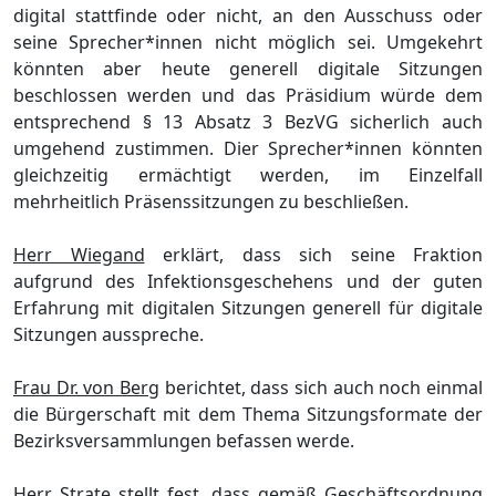
digital stattfinde oder nicht, an
den Ausschuss oder
seine Sprecher*innen nicht mö
glich sei. Umgekehrt
kö
nnten aber heute generell digitale Sitzungen
beschlossen werden und das Prä
sidium wü
rde dem
entsprechend §
13 Absatz 3 BezVG sicherlich auch
umgehend zustimmen. Dier Sprecher*innen kö
n
nten
gleichzeitig
ermä
chtigt werden, im Einzelfall
mehrheitlich Prä
senssitzungen zu beschließ
en.
Her
r
Wiegand
erklä
rt, dass sich seine Fraktion
aufgrund des Infektionsgeschehens und der guten
Erfahrung mit digitalen Sitzung
en
generell fü
r digitale
Sitzungen ausspreche.
Frau Dr. von Berg
berichtet, dass sich auch noch einmal
die Bü
rgerschaft mit dem Thema Sitzungsformate der
Bezirksversammlungen befassen werde.
Herr Strate
stellt fest, dass gemäß
Geschä
ftsordnung