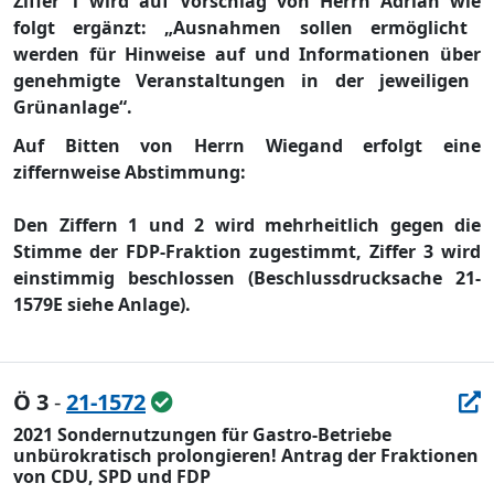
Ziffer 1
wird auf Vorschlag von Herrn Adrian wi
e
folgt ergä
nzt:
„
Ausnahmen sollen ermö
glicht
werden fü
r Hinweise auf und Informationen ü
ber
genehmigte Veranstaltungen in der jeweiligen
Grü
nanlag
e
“.
Auf Bitten von Herrn Wiegand erfolgt eine
ziffernweise Abstimmung:
Den
Ziffer
n
1
und 2 wird m
ehrheitlich gegen die
Stimme der FDP-Fraktion
zugestimmt
,
Ziffer 3
wird
e
instimmig beschlossen
(Beschlussdrucksache 21-
1579E siehe Anlage)
.
Ö 3
-
21-1572
2021 Sondernutzungen für Gastro-Betriebe
unbürokratisch prolongieren! Antrag der Fraktionen
von CDU, SPD und FDP