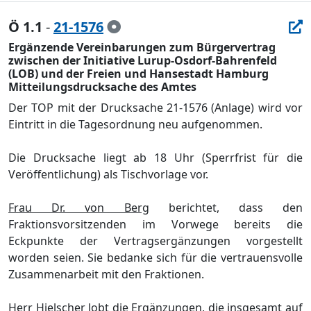
Ö 1.1
-
21-1576
Ergänzende Vereinbarungen zum Bürgervertrag
zwischen der Initiative Lurup-Osdorf-Bahrenfeld
(LOB) und der Freien und Hansestadt Hamburg
Mitteilungsdrucksache des Amtes
Der TOP mit der Drucksache 21-1576 (Anlage) wird vor
Eintritt in die Tagesordnung neu aufgenommen.
Die Drucksache liegt ab 18 Uhr (Sperrfrist fü
r die
Verö
ffentlichung) als Tischvorlage vor.
Frau Dr. von Berg
berichtet, dass den
Fraktionsvorsitzenden im Vorwege bereits die
Eckpunkte der Vertragsergä
nzungen vorgestellt
worden seien. Sie bedanke sich fü
r die vertrauensvolle
Zusammenarbeit
mit
den Fraktionen.
Herr Hielscher
lobt die Ergä
nzungen, die insgesamt auf