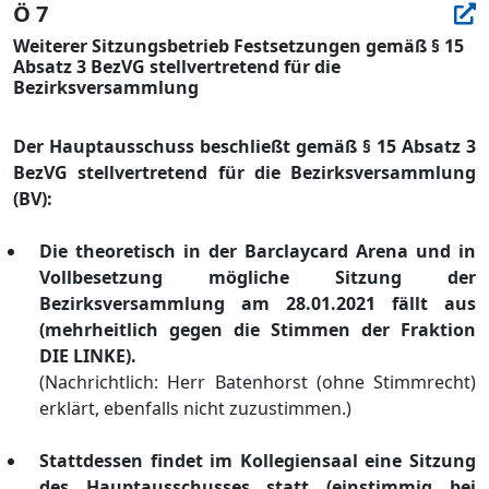
Ö 7
Weiterer Sitzungsbetrieb Festsetzungen gemäß § 15
Absatz 3 BezVG stellvertretend für die
Bezirksversammlung
Der Hauptausschuss beschließ
t gemäß
§
15 Absatz 3
BezVG stellvertretend fü
r die Bezirksversammlung
(BV):
Die theoretisch in der Barclaycard
Arena
und in
Vollbesetzung mö
gliche Sitzung der
Bezirksversammlung
am 28.01.2021
fä
llt aus
(mehrheitlich gegen die Stimmen der Fraktion
DIE LINKE)
.
(
Nachrichtlich: Herr Batenhorst (ohne Stimmrecht)
erklä
rt, ebenfalls nicht zuzustimmen.
)
Stattdessen finde
t
im
Kollegiensaal eine Sitzung
des Hauptausschusses statt (einstimmig bei