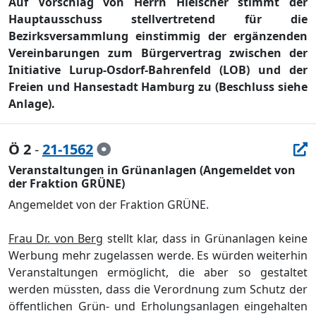
Auf Vorschlag von Herrn Hielscher stimmt der
Hauptausschuss stellvertretend fü
r die
Bezirksversammlung einstimmig der
e
rgä
nzenden
Vereinbarungen zum Bü
rgervertrag zwischen der
Initiative Lurup-Osdorf-Bahrenfeld (LOB) und der
Freien und Hansestadt Hamburg z
u (Beschluss siehe
Anlage).
Ö 2
-
21-1562
Veranstaltungen in Grünanlagen (Angemeldet von
der Fraktion GRÜNE)
Angemeldet von der Fraktion GRÜ
NE.
Frau Dr. von Berg
stellt klar, dass in Grü
nan
la
gen keine
Werbung mehr zugelassen werde. Es wü
rden weiterhin
Veranstaltungen ermö
glicht, die aber so gestaltet
werden mü
ss
t
en, dass die Verordnung zum Schutz der
ö
ffentlichen Grü
n- und Erholungsanlagen eingehalten