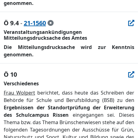
genommen.
Ö 9.4
-
21-1560
Veranstaltungsankündigungen
Mitteilungsdrucksache des Amtes
Die Mitteilungsdrucksache wird zur Kenntnis
genommen.
Ö 10
Verschiedenes
Frau Wolpert
berichtet, dass heute das Schreiben der
Behö
rde fü
r Schule und Berufsbildung (
BSB
)
zu den
Ergebnissen
der Standortprü
fung der Erweiterung
des Schulcampus Rissen
eingegangen sei. Dieses
Thema bzw. das Thema Brü
nschenwiesen stehe auf den
folgenden Tagesordnungen der Auss
c
hü
sse fü
r Grü
n,
Naturschutz und Sport, Kultur und Bildung sowie des