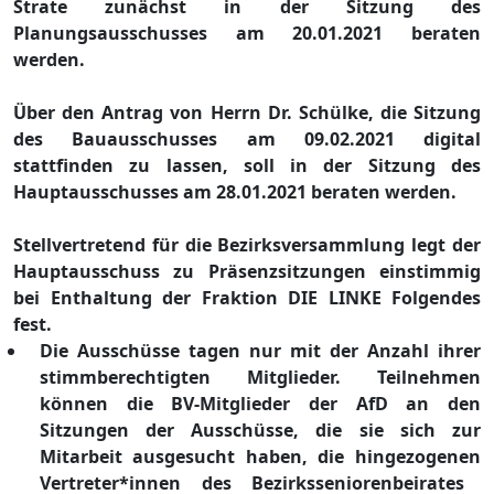
Strate zunä
chst in der Sitzung des
Planungsausschusses am 20.01.2021 beraten
werden.
Ü
ber den Antrag von Herrn Dr
. Schü
lke, die Sitzung
des Bauausschusses am 09.02.2021 digital
stattfinden zu lassen, soll in der Sitzung des
Hauptausschusses am 28.01.2021 beraten werden.
Stellvertretend fü
r
die
Bezirksversammlung legt der
Hauptausschuss zu Prä
senzsitzungen einstimmig
bei
Enthaltung der Fraktion DIE LINKE Folgendes
fest.
Die Ausschü
sse tagen nur mit der Anzahl ihrer
stimmberechtigte
n
Mitglieder
. Teilnehmen
kö
nnen die BV-Mitglieder der AfD an den
Sitzungen der Ausschü
sse, die sie sich zur
Mitarbeit ausgesucht haben, die
hin
gezogene
n
Vertret
er*innen des Bezirksseniorenbeirates