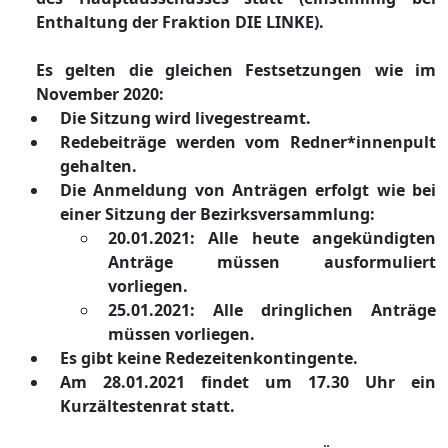
Enthaltung der Fraktion DIE LINKE).
Es gelten die gleichen Festsetzungen wie im
November 2020:
Die Sitzung wird livegestreamt.
Redebeiträ
ge werden vom Redner
*innen
pult
gehalten
.
Die Anmeldung von Anträ
gen erfolgt wie bei
einer Sitzung der Bezirksversammlung:
20.01.2021: Alle
heute
angekü
ndigten
Anträ
ge mü
ssen ausformuliert
vorliegen.
25.01.2021: Alle dringlichen Anträ
ge
mü
ssen vorliegen.
Es
gibt keine Redezeitenkontingent
e.
Am 28.01.2021 findet um 17.30 Uhr ein
Kurzä
ltestenrat statt.