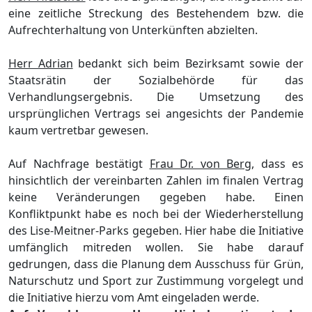
eine zeitliche Streckung des Bestehen
dem
bzw. die
Aufrechterhaltung von Unterkü
nften abzielten.
Herr Adrian
bedankt sich beim Bezirksamt sowie der
Staatsrä
tin der Sozialbehö
rde fü
r das
Verhandlungse
rgebnis. Die Umsetzung des
ursprü
nglichen Vertrags sei angesichts der Pandemie
kaum vertretbar gewesen.
Auf Nachfrage bestä
tigt
Frau Dr. von Berg
, dass es
hinsichtlich der vereinbarten Zahlen im finalen Vertrag
keine Verä
nderungen gegeben habe. Einen
Ko
nflikt
punkt habe es noch bei der Wiederherstellung
des Lise-Meitner-Parks gegeben. Hier habe die Initiative
umfä
nglich mitreden wollen. Sie habe darauf
gedrungen, dass
die Planung dem
Ausschuss fü
r Grü
n,
Naturschutz und Sport z
ur Zustimmung vorgelegt
und
die Initiative hierzu vom Amt eingeladen werde.