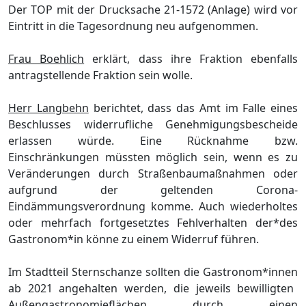
Der TOP mit der Drucksache 21-1572 (Anlage) wird vor
Eintritt in die Tagesordnung neu aufgenommen.
Frau Boehlich
erklä
rt, dass ihre
Fraktion ebenfalls
antragstellende Fraktion sein wolle.
Herr Langbehn
berichtet, dass das Amt im Falle eines
Beschlusses widerrufliche Genehmigungsbescheide
erlassen wü
rde. Eine Rü
cknahme bzw.
Einschrä
nkungen mü
ssten mö
glich sein, wenn es zu
Verä
nderunge
n durch Straß
enbaumaß
nahmen oder
aufgrund der geltenden Corona-
Eindä
mmungsverordnung komme. Auch wiederholtes
oder mehrfach fortgesetztes Fehlverhalten
der*
des
Gastronom
*in
kö
nne zu einem Widerruf fü
hren.
Im Stadtteil Sternschanz
e
sollten die Gastronom
*in
nen
ab 2021 angehalten werden, die jeweils bewilligten
Auß
engastronomieflä
chen durch einen