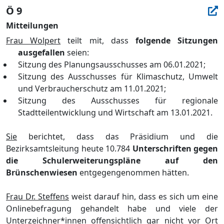
Ö 9
Mitteilungen
Frau Wolpert
teilt mit, dass
folgende Sitzungen
ausgefallen
seien:
Sitzung des Planungs
a
usschusses am
06.01.2021
;
Sitzung d
e
s Ausschusses fü
r Klimaschut
z, Umwelt
und Verbraucherschutz am 11
.01.2021
;
Sitzung des Ausschusses fü
r regionale
Stadtteilentwicklung und Wirtschaft am 13.01.2021
.
Sie
berichtet, dass das Prä
sidium und die
Bezirksamtsleitung heute 10.784
Unterschriften
gegen
die Schulerwe
iterungsplä
ne auf den
Brü
nschenwiesen
entgegengenommen hä
tten.
Frau Dr. Steffens
weist darauf hin, dass es sich um eine
Onlinebefragung gehandelt habe und viele der
Unterzeichner
*innen
offensichtlich gar nicht vor Ort