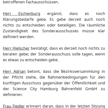
betroffenen Fachausschü
ssen.
Herr Eschenburg
ergä
nzt, dass es noch
Klä
rungsbedarf
e
gebe. Es gebe derzeit auch noch
nichts zu entscheiden oder beteiligen. Die rä
umliche
Zustä
ndigkeit des Sondera
usschusses mü
sse klar
definiert werden.
Herr Hielscher
bestä
tigt
, dass es derzeit noch nichts zu
beraten gebe
; der Sonder
ausschuss
solle tagen, wenn
es etwas zu entscheiden gebe.
Herr Adrian
betont, dass die Bezirksversammlung in
der Pflicht stehe, die
Rahmenbedingungen fü
r den
kü
nftigen Ausschuss gegenü
ber der Ö
ffentlichkeit und
der Science City Hamburg Bahrenfeld GmbH zu
definieren.
Frau Fiedler
erinnert daran, dass in der letzten Sitzung