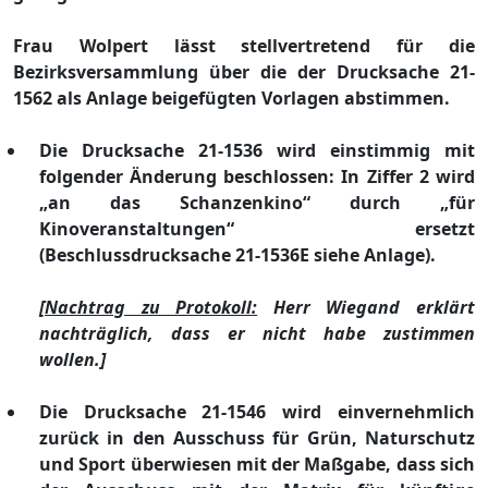
Frau Wolpert lä
sst
stellvertretend fü
r die
Bezirksversammlung
ü
ber die der Drucksache 21-
1562 als Anlage beigefü
gten
Vorlagen
abstimmen.
Die Drucksache 21-1536 wird einstimmig mit
folgender Ä
nderung beschlossen: In Ziffer
2
wird
„
an das Schanzenkino“
durch
„
fü
r
Kinoveranstaltungen“
ersetzt
(Beschlussdrucksache 21-1
5
3
6
E
siehe Anlage)
.
[
Nachtrag
zu Protokoll
:
Herr Wiegand erklä
rt
nachträ
glich,
dass er
nicht
habe
zustimm
en
wollen.
]
Die Drucksache 21-1546 wird einvernehmlich
zurü
ck in den
Ausschuss fü
r Grü
n, Naturschutz
und Sport
ü
berwiesen mit der Maß
gabe, dass sich