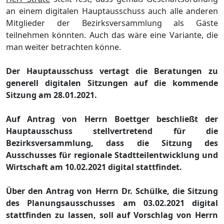
an einem digitalen Ha
uptausschuss auch alle anderen
Mitglieder der Bezirksversammlung als Gä
ste
teilnehmen kö
nnten. Auch das wä
re eine Variante, die
man weiter betrachten kö
nne.
Der Hauptausschuss vertagt die Beratungen zu
generell digitalen Sitzungen auf die kommende
Sitzung
am 28.01.2021.
Auf Antrag von Herrn Boettger beschließ
t der
Hauptausschuss stellvertretend fü
r die
Bezirksversammlung, dass die Sitzung des
Ausschusses fü
r regionale Stadtteilentwicklung und
Wirtschaft am 10.02.2021 digital stattfindet.
Ü
ber den
Antrag von Herrn Dr. Schü
lke, die Sitzung
des Planungsausschusses am 03.02.2021 digital
stattfinden zu lassen, soll auf Vorschlag von Herrn