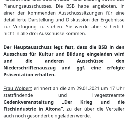
Planungsausschusses. Die BSB habe a
ngeboten, in
einer der kommenden Ausschusssitzungen fü
r eine
detaillierte Darstellung und Diskussion der Ergebnisse
zur Verfü
gung zu stehen.
Sie werde aber sicherlich
nicht in alle drei Ausschü
sse kommen.
Der Hauptausschuss legt fest, dass die BSB in den
Ausschuss fü
r Kultur und Bildung eingeladen wird
und die anderen Ausschü
sse den
Niederschriftenauszug und ggf. eine erfolgte
Prä
sentation erhalten.
Frau Wolpert
erinnert an die am 29.01.2021 um 17 Uhr
sta
ttfindende und livegestreamte
Gedenkveranstaltung „
Der Krieg und die
Fischindustrie in Altona“
, zu der ü
ber die Verteiler
auch noch gesondert eingeladen werde.