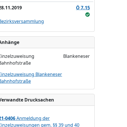
28.11.2019
Ö 7.15
Bezirksversammlung
Anhänge
Einzelzuweisung Blankeneser
Bahnhofstraße
Einzelzuweisung Blankeneser
Bahnhofstraße
Verwandte Drucksachen
21-0406
Anmeldung der
Einzelzuweisungen gem. §§ 39 und 40