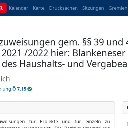
Kalender
Karte
Drucksachen
Sitzungen
Gremien
lzuweisungen gem. §§ 39 und
 2021 /2022 hier: Blankeneser
des Haushalts- und Vergabea
ich
mlung
Ö 7.15
weisungen für Projekte und für einzeln zu