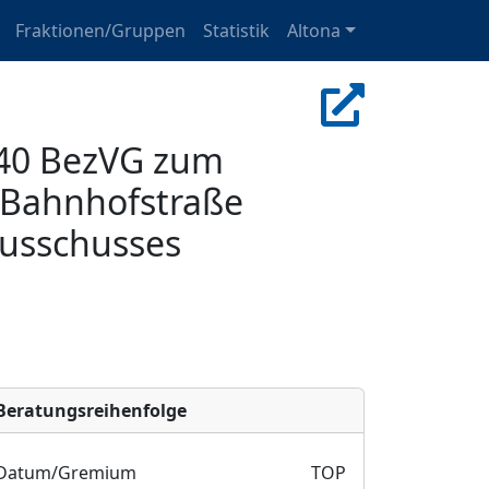
Fraktionen/Gruppen
Statistik
Altona
 40 BezVG zum
 Bahnhofstraße
usschusses
Bera­tungs­reihen­folge
Datum/Gremium
TOP