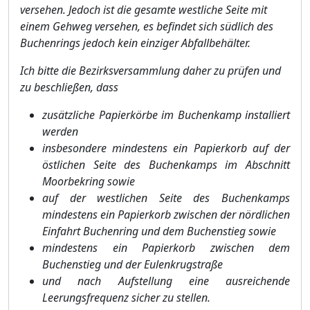
versehen. Jedoch ist die gesamte westliche Seite mit
einem Gehweg versehen, es befindet sich sü
dlich des
Buchenrings jedoch kein einziger Abfallbehä
lter.
Ich bitte die Bezirksversammlung daher zu prü
fen und
zu beschließ
en, dass
zusä
tzliche Papierk
ö
rbe im Buchenkamp installiert
werden
insbesondere mindestens ein Papierkorb auf der
ö
stlichen Seite des Buchenkamps im Abschnitt
Moorbekring sowie
auf der westlichen Seite des Buchenkamps
mindestens ein Papierkorb zwischen der nö
rdlichen
Einfahrt Bu
chenring und dem Buchenstieg sowie
mindestens ein Papierkorb zwischen dem
Buchenstieg und der Eulenkrugstraß
e
und nach Aufstellung eine ausreichende
Leerungsfrequenz sicher zu stellen.