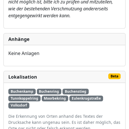
nicht mö
glich ist, bitte ich zu prü
fen und mitzuteilen,
wie der bestehenden Verschmutzung andererseits
entgegengewirkt werden kann.
Anhänge
Keine Anlagen
Lokalisation
Beta
Buchenkamp
Buchenring
Buchenstieg
Tunnkoppelring
Moorbekring
Eulenkrugstraße
Volksdorf
Die Erkennung von Orten anhand des Textes der
Drucksache kann ungenau sein. Es ist daher möglich, das
Orte gar nicht oder falsch erkannt werden.