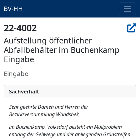
BV-HH
22-4002
Aufstellung öffentlicher
Abfallbehälter im Buchenkamp
Eingabe
Eingabe
Sachverhalt
Sehr geehrte Damen und Herren der
Bezirksversammlung Wandsbek,
i
m Buchenkamp, Volksdorf besteht ein Mü
llproblem
entlang der Gehwe
g
e und der anliegenden Grü
nstreifen