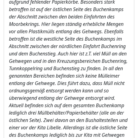
aufgrund fehlender Papierkö
rbe. Besonders stark
betroffen ist auf der ö
stlichen Seite des Buchenkamps
der Abschnitt zwischen den beiden Einfahrten des
Moorbekrings. Hier liegen stä
ndig erhebliche Mengen
vor allen Plastik
m
ü
lls entlang des Gehwegs. Ebenfalls
betroffen ist die westliche Seite des Buchenkamps im
Abschnitt zwischen der nö
rdlichen Einfahrt Buchenring
und dem Buchenstieg. Auch hier ist z.T. viel Mü
ll an den
Gehwegen und in den Kreuzungsbereichen Buchenring,
Tunn
k
oppelring und Buchenstieg zu finden. In all den
genannten Bereichen befinden sich keine Mü
lleimer
entlang der Gehwege. Dies fü
hrt dazu, dass Mü
ll nicht
ordnungsgemäß
entsorgt werden kann und so
ü
berwiegend entlang der Gehwege entsorgt wird.
Aktuell befind
e
n sich auf dem gesamten Buchenkamp
lediglich drei Mü
llbehä
lter/Papierbehä
lter (alle an der
ö
stlichen Seite). Zwei davon an den Bushaltestellen und
einer vor der Kita Libelle. Allerdings ist die ö
stliche Seite
des Buchenkamps lediglich bis zur Kita mit Geh
w
egen