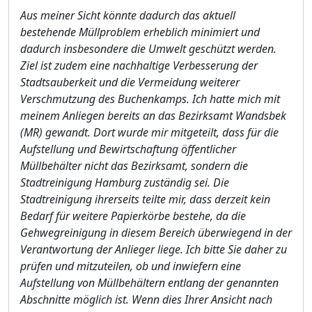
Aus meiner Sicht kö
nnte dadurch das aktuell
bestehende Mü
llprob
lem erheblich minimiert und
dadurch insbesondere die Umwelt geschü
tzt werden.
Ziel ist zudem eine nachhaltige Verbesserung der
Stadtsauberkeit und die Vermeidung weiterer
Verschmutzung des Buchenkamps. Ich hatte mich mit
meinem Anliegen bereits an das Bez
i
rksamt Wandsbek
(MR) gewandt. Dort wurde mir mitgeteilt, dass fü
r die
Aufstellung und Bewirtschaftung ö
ffentlicher
Mü
llbehä
lter nicht das Bezirksamt, sondern die
Stadtreinigung Hamburg zustä
ndig sei. Die
Stadtreinigung ihrerseits teilte mi
r,
dass derzeit k
ein
Bedarf fü
r weitere Papierkö
rbe bestehe, da die
Gehwegreinigung in diesem Bereich ü
berwiegend in der
Verantwortung der Anlieger liege. Ich bitte Sie daher zu
prü
fen und mitzuteilen, ob und inwiefern eine
Aufstellung von Mü
llbehä
ltern entlang der genann
t
en
Abschnitte mö
glich ist. Wenn dies Ihrer Ansicht nach