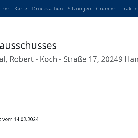
nder
Karte
Drucksachen
Sitzungen
Gremien
Frakti
sausschusses
al, Robert - Koch - Straße 17, 20249 H
t vom 14.02.2024