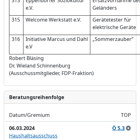
313
Eppendorfer Soziokultur
Ersatzvornahme de
e.V.
Gelä
nders
315
Welcome Werkstatt e.V.
Gerä
tetester fü
r
elektrische Gerä
te
316
Initiative Marcus und Dahl
„
Sommerzauber“
e.V
Robert Blä
sing
Dr. Wieland Schinnenburg
(Ausschussmitglieder, FDP-Fraktion)
Bera­tungs­reihen­folge
Datum/Gremium
TOP
06.03.2024
Ö 5.3
Haushaltsausschuss