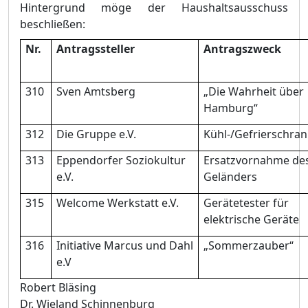
Hintergrund mö
ge der Haushaltsausschuss
beschließ
en:
Nr.
Antragssteller
Antragszweck
310
Sven Amtsberg
„
Die Wahrheit ü
ber
Hamburg“
312
Die Gruppe e.V.
Kü
hl-/Gefrierschran
313
Eppendorfer Soziokultur
Ersatzvornahme de
e.V.
Gelä
nders
315
Welcome Werkstatt e.V.
Gerä
tetester fü
r
elektrische Gerä
te
316
Initiative Marcus und Dahl
„
Sommerzauber“
e.V
Robert Blä
sing
Dr. Wieland Schinnenburg