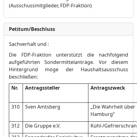
(Ausschussmitglieder, FDP-Fraktion)
Petitum/Beschluss
Sachverhalt
und :
Die FDP-Fraktion unterstü
tzt die nachfolgend
aufgefü
hrten Sondermittelanträ
ge.
Vor diesem
Hintergrund mö
ge der Haushaltsausschuss
beschließ
en:
Nr.
Antragssteller
Antragszweck
310
Sven Amtsberg
„
Die Wahrheit ü
ber
Hamburg“
312
Die Gruppe e.V.
Kü
hl-/Gefrierschran