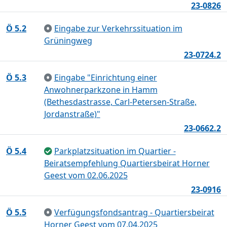
23-0826
Ö 5.2
Eingabe zur Verkehrssituation im
Grüningweg
23-0724.2
Ö 5.3
Eingabe "Einrichtung einer
Anwohnerparkzone in Hamm
(Bethesdastrasse, Carl-Petersen-Straße,
Jordanstraße)"
23-0662.2
Ö 5.4
Parkplatzsituation im Quartier -
Beiratsempfehlung Quartiersbeirat Horner
Geest vom 02.06.2025
23-0916
Ö 5.5
Verfügungsfondsantrag - Quartiersbeirat
Horner Geest vom 07.04.2025