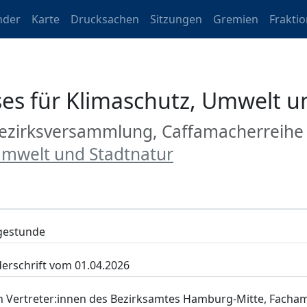
nder
Karte
Drucksachen
Sitzungen
Gremien
Frakti
es für Klimaschutz, Umwelt u
 Bezirksversammlung, Caffamacherreih
Umwelt und Stadtnatur
agestunde
erschrift vom 01.04.2026
on Vertreter:innen des Bezirksamtes Hamburg-Mitte, Fac