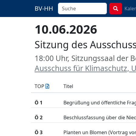
BV-HH
Kale
10.06.2026
Sitzung des Ausschuss
18:00 Uhr, Sitzungssaal der
Ausschuss für Klimaschutz, 
TOP
Titel
Ö 1
Begrüßung und öffentliche Fr
Ö 2
Beschlussfassung über die Nied
Ö 3
Planten un Blomen (Vortrag v