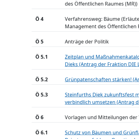
des Öffentlichen Raumes (MR))
Ö 4
Verfahrensweg: Bäume (Erläute
Management des Öffentlichen 
Ö 5
Anträge der Politik
Ö 5.1
Zeitplan und Maßnahmenkatalog
Dieks (Antrag der Fraktion DIE 
Ö 5.2
Grünpatenschaften stärken! (A
Ö 5.3
Steinfurths Diek zukunftsfest
verbindlich umsetzen (Antrag 
Ö 6
Vorlagen und Mitteilungen der
Ö 6.1
Schutz von Bäumen und Grünfl