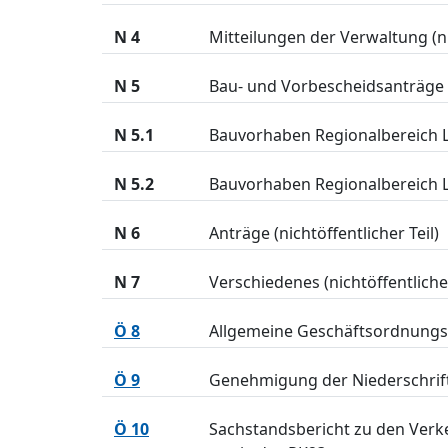
N 4
Mitteilungen der Verwaltung (nic
N 5
Bau- und Vorbescheidsanträge (n
N 5.1
Bauvorhaben Regionalbereich Lo
N 5.2
Bauvorhaben Regionalbereich Lo
N 6
Anträge (nichtöffentlicher Teil)
N 7
Verschiedenes (nichtöffentlicher
Ö 8
Allgemeine Geschäftsordnungs
Ö 9
Genehmigung der Niederschrif
Ö 10
Sachstandsbericht zu den Verk