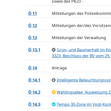
sowie des PK23 -
Ö 11
Mitteilungen des Polizeikommis
Ö 12
Mitteilungen der/des Vorsitze
Ö 13
Mitteilungen der Verwaltung
Ö 13.1
Grün- und Baumerhalt im Kön
3323, Beschluss der BV vom 29.
Ö 14
Anträge
Ö 14.1
Intelligente Beleuchtungssy
Ö 14.2
Wählingsallee  Ausweisung 
Ö 14.3
Tempo 30-Zone im Vogt-Kock