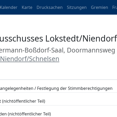
Kalender
Karte
Drucksachen
Sitzungen
Gremien
Fr
ausschusses Lokstedt/Niendor
Hermann-Boßdorf-Saal, Doormannsweg
/Niendorf/Schnelsen
angelegenheiten / Festlegung der Stimmberechtigungen
nichtöffentlicher Teil)
en (nichtöffentlicher Teil)