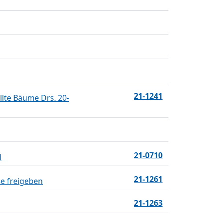
21-1241
lte Bäume Drs. 20-
21-0710
l
21-1261
e freigeben
21-1263