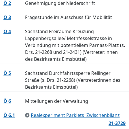
Ö 2
Genehmigung der Niederschrift
Ö 3
Fragestunde im Ausschuss für Mobilität
Ö 4
Sachstand Freiräume Kreuzung
Lappenbergsallee/ Methfesselstrasse in
Verbindung mit potentiellem Parnass-Platz (s.
Drs. 21-2268 und 21-2431) (Vertreter:innen
des Bezirksamts Eimsbüttel)
Ö 5
Sachstand Durchfahrtssperre Rellinger
Straße (s. Drs. 21-2268) (Vertreter:innen des
Bezirksamts Eimsbüttel)
Ö 6
Mitteilungen der Verwaltung
Ö 6.1
Realexperiment Parklets  Zwischenbilanz
21-3729