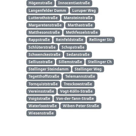
Högenstraße
Innocentiastraße
Langenfelder Damm
Luruper Weg
Lutterothstraße
Mansteinstraße
Margaretenstraße
Marthastraße
Matthesonstraße
Methfesselstraße
Rappstraße
Reinfeldstraße
Rellinger Str.
Schlüterstraße
Schopstraße
Schwenckestraße
Sedanstraße
Selliusstraße
Sillemstraße
Stellinger Ch
Stellinger Steindamm
Stellinger Weg
Tegetthoffstraße
Telemannstraße
Tornquiststraße
Tresckowstraße
Vereinsstraße
Vogt-Kölln-Straße
Voigtstraße
Von-der-Tann-Straße
Waterloostraße
Wiben-Peter-Straße
Wiesenstraße