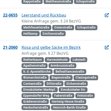
Rappstraße
Matthesonstraße
Schopstraße
22-0655
Leerstand und Rückbau
Kleine Anfrage gem. § 24 BezVG
Methfesselstraße
Osterstraße
Schopstraße
Hellkamp
Emilienstraße
21-2060
Rosa und gelbe Säcke im Bezirk
Anfrage gem. § 27 BezVG
Rotherbaum
Harvestehude
Lokstedt
Agathenstraße
Armbruststraße
b. d. Apostelkirche
Bellealliancestraße
Bismarckstraße
Bogenstraße
Clasingstraße
Contastraße
Dillstraße
Eichenstraße
Eimsbütteler Marktpl.
Eimsbütteler Str.
Eppendorfer Weg
Faberstraße
Fettstraße
Grädenerstraße
Hartwig-Hesse-Straße
Heckscherstraße
Heinrich-Barth-Straße