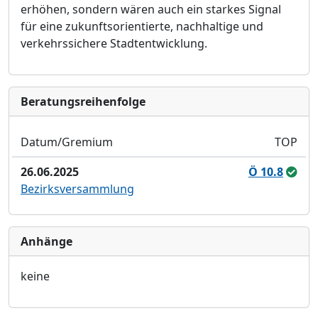
erhö
hen, sondern wä
ren auch ein starkes Signal
fü
r eine zukunftsorientierte, nachhaltige und
verkehrssichere Stadtentwicklung.
Bera­tungs­reihen­folge
Datum/Gremium
TOP
26.06.2025
Ö 10.8
Bezirksversammlung
Anhänge
keine