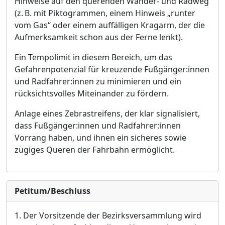
Hinweise auf den querenden Wand
er- und Radweg
(z.
B. mit Piktogrammen, einem Hinweis „
runter
vom Gas“
oder einem auffä
lligen Kragarm, der die
Aufmerksamkeit schon aus der Ferne lenkt).
Ein Tempolimit in diesem Bereich, um das
Gefahrenpotenzial fü
r kreuzende Fuß
gä
nger:innen
und Radfahre
r:innen zu minimieren und ein
rü
cksichtsvolles Miteinander zu fö
rdern.
Anlage eines Zebrastreifens, der klar signalisiert,
dass Fuß
gä
nger:innen und Radfahrer:innen
Vorrang haben, und ihnen ein sicheres sowie
zü
giges Queren der Fahrbahn ermö
glicht.
Petitum/Beschluss
1.
Der Vorsitzende der Bezirksversammlung
wird