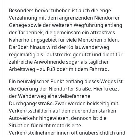
Besonders hervorzuheben ist auch die enge
Verzahnung mit dem angrenzenden Niendorfer
Gehege sowie der weiteren Wegfü
hrung entlang
der Tarpenbek, die gemeinsam ein attraktives
Naherholungsg
ebiet fü
r viele Menschen bilden.
Darü
ber hinaus wird der Kollauwanderweg
regelmäß
ig als Laufstrecke genutzt und dient fü
r
zahlreiche Anwohnende sogar als tä
glicher
Arbeitsweg
–
zu Fuß
oder mit dem Fahrrad.
Ein neuralgischer Punkt entlang dieses Weges ist
die Querung der Niendorfer Straß
e. Hier kreuzt
der Wanderweg eine vielbefahrene
Durchgangsstraß
e. Zwar werden beidseitig mit
Verkehrsschildern auf den querenden starken
Autoverkehr hingewiesen, dennoch ist die
Situation fü
r nicht motorisierte
Verkehrsteil
n
ehmer:innen oft unü
bersichtlich und