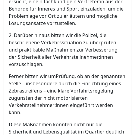
ersucht
, eine:n fachkundige:n Vertreter:in
aus der
Behö
rde fü
r Inneres und Sport
einzuladen, um die
Problemlage vor Ort zu erlä
utern und mö
gliche
Lö
sungsansä
tze vorzustellen.
2. Darü
ber hinaus bitten wir die Polizei, die
beschriebene Verkehrssituation zu ü
berprü
fen
und praktikable Maß
nahmen zur Verbesserung
der Sicherheit aller Verkehrsteilnehmer:innen
vorzuschlagen.
Ferner
bitt
en wir um
Prü
fung
, ob an der genannten
Stelle
–
insbesondere durch die Einrichtung eines
Zebrastreifens
–
eine klare Vorfahrtsregelung
zugunsten der nicht motorisierten
Verkehrsteilnehmer:innen eingefü
hrt werden
kann.
Diese Maß
nahmen kö
nnten nicht nur die
Sicherheit und Lebensqualitä
t im Quartier deutlich