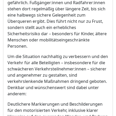
gefä
hrlich. Fuß
gä
nger:innen und Radfahrer:innen
stehen dort regelmäß
ig ü
ber lä
ngere Zeit, bis sich
eine halbwegs sichere Gelegenheit zum
Ü
berqueren ergibt. Dies fü
hrt nicht nur zu Frust,
sondern stellt auch ein erheblic
h
es
Sicherheitsrisiko dar
–
besonders fü
r Kinder, ä
ltere
Menschen oder mobilitä
tseingeschrä
nkte
Personen.
Um die Situation nachhaltig zu verbessern und den
Verkehr fü
r alle Beteiligten
–
insbesondere fü
r die
schwä
cheren Verkehrsteilnehmer:innen
–
sicherer
und angenehmer zu gestalten, sind
verkehrslenkende Maß
nahmen dringend geboten.
Denkbar und wü
nschenswert sind dabei unter
anderem:
Deutlichere Markierungen und Beschilderungen
fü
r den motorisierten Verkehr, inklusive klarer