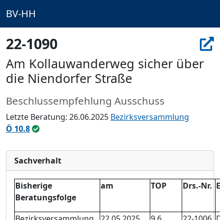
BV-HH
22-1090
Am Kollauwanderweg sicher über
die Niendorfer Straße
Beschlussempfehlung Ausschuss
Letzte Beratung: 26.06.2025
Bezirksversammlung
Ö 10.8
Sachverhalt
Bisherige
am
TOP
Drs.-Nr.
Beratungsfolge
Bezirksversammlung
22.05.2025
9.6
22-
1006
D