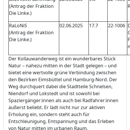
(Antrag
der
Fraktion
Die Linke.)
RaLoNiS
02.06
.2025
17.7
22-
1006
(Antrag
der
Fraktion
Die Linke.)
Der Kollauwanderweg ist ein wunderbares Stü
ck
Natur
–
nahezu mitten in der Stadt gelegen
–
und
bietet eine wertvolle grü
ne Verbindung zwischen
den Bezirken Eimsbü
ttel
und Hamburg-Nord. Der
Weg durchquert dabei die Stadtteile Schnelsen,
Niendorf und Lokstedt und ist sowohl bei
Spaziergä
nger:innen als auch bei Radfahrer:innen
ä
uß
erst beliebt. Er lä
dt nicht nur zur aktiven
Erholung ein, sondern steht auch fü
r
Entschleuni
g
ung, Entspannung und das Erleben
von Natur mitten im urbanen Raum.