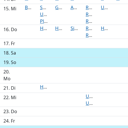
Bauausschuss
Sonderausschuss Science City Bahrenfeld
Grün, Nachhaltigkeit, Umwelt, Verbraucherschutz, Wirtschaft und Digitalisierung
Ausschuss für Klimaschutz, Umwelt und Mobilität
Regionalausschuss Alstertal
Umweltausschuss
15. Mi
Unterausschuss Haushaltsangelegenheiten (JHA)
Regionalausschuss Kerngebiet Wandsbek
Planungsausschuss
Regionalausschuss Rahlstedt
Hauptausschuss
Hauptausschuss
Sitzung des Stadtentwicklungsausschusses (Bedarfstermin)
Regionalausschuss Bramfeld-Steilshoop-Farmsen-Berne
Hauptausschuss
16. Do
Regionalausschuss Walddörfer
17. Fr
18. Sa
19. So
20.
Mo
Haushalts- und Vergabeausschuss
21. Di
Unterausschuss für Bauangelegenheiten des Regionalausschusses Bramfeld-Steilshoop-Farmsen-Berne
22. Mi
Unterausschuss für Bauangelegenheiten des Regionalausschusses Rahlstedt
23. Do
24. Fr