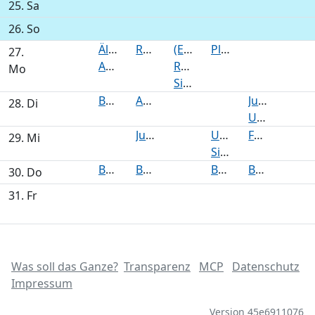
25. Sa
26. So
Ältestenrat/ Geschäftsordnungsausschuss
Regionalausschuss Lokstedt/Niendorf/Schnelsen
(EWi) Unterausschuss Bau des Regionalausschusses Eppendorf-Winterhude (nichtöffentlich)
Planungsausschuss
27.
Ausschuss für Soziales, Integration, Gleichstellung, Senioren, Geflüchtete und Gesundheit
Regionalausschuss Langenhorn-Fuhlsbüttel-Ohlsdorf-Alsterdorf-Groß Borstel
Mo
Sitzung des Vergabeausschusses
Bauausschuss
Ausschuss für Soziales, Seniorenangelegenheiten, Arbeit, Integration, Bildung, Gesundheit, Gleichstellung, Straffälligen und Gerichtshilfe
Jugendhilfeausschuss
28. Di
Unterausschuss für Bauangelegenheiten
Jugendhilfeausschuss
Unterausschuss für Bauangelegenheiten des Regionalausschusses Walddörfer
Fachausschuss für Bauangelegenheiten
29. Mi
Sitzung der öffentlichen Plandiskussion
Bezirksversammlung
Bezirksversammlung
Bezirksversammlung Wandsbek
Bezirksversammlung Bergedorf
30. Do
31. Fr
Was soll das Ganze?
Transparenz
MCP
Datenschutz
Impressum
Version 45e6911076