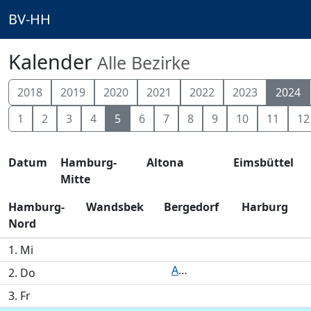
BV-HH
Kalender
Alle Bezirke
2018
2019
2020
2021
2022
2023
2024
1
2
3
4
5
6
7
8
9
10
11
12
Datum
Hamburg-
Altona
Eimsbüttel
Mitte
Hamburg-
Wandsbek
Bergedorf
Harburg
Nord
1. Mi
Ausschuss für Soziales
2. Do
3. Fr