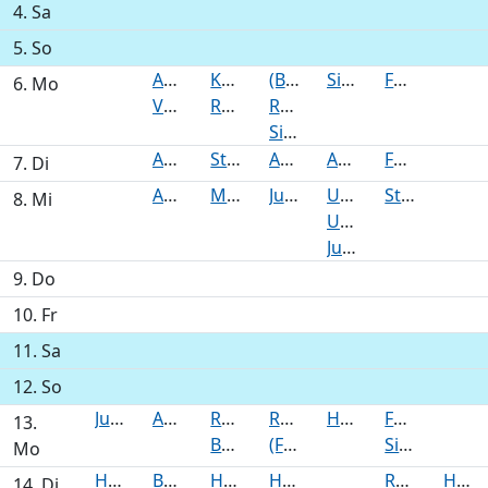
4. Sa
5. So
Ausschuss für Kultur und Bildung
Kerngebietsausschuss
(BUHD) Unterausschuss Bau des Regionalausschusses Barmbek-Uhlenhorst-Hohenfelde-Dulsberg (nichtöffentlich)
Sitzung der öffentlichen Plandiskussion
Fachausschuss für Sport und Bildung
6. Mo
Verkehrsausschuss
Regionalausschuss Lokstedt/Niendorf/Schnelsen
Regionalausschuss Eppendorf-Winterhude
Sitzung des Vergabeausschusses
Ausschuss für Grün, Naturschutz und Sport
Stadtplanung
Ausschuss Bildung, Kultur und Sport
Ausschuss für Haushalt und Kultur
Fachausschuss für Soziales, Gesundheit und Integration
7. Di
Ausschuss für regionale Stadtteilentwicklung und Wirtschaft
Mobilität
Jugendhilfeausschuss
Unterausschuss für Bauangelegenheiten des Regionalausschusses Alstertal
Stadtentwicklungsausschuss
8. Mi
Unterausschuss für Bauangelegenheiten des Regionalausschusses Kerngebiet Wandsbek
Jugendhilfeausschuss
9. Do
10. Fr
11. Sa
12. So
Jugendhilfeausschuss
Ausschuss für Klimaschutz, Umwelt und Verbraucherschutz
Regionalausschuss Stellingen/Eidelstedt
Regionalausschuss Barmbek-Uhlenhorst-Hohenfelde-Dulsberg
Hauptausschuss
Fachausschuss für Verkehr und Inneres
13.
Bauanträge Kerngebiet
(FOLAG) Unterausschuss Bau des Regionalausschusses Langenhorn-Fuhlsbüttel-Ohlsdorf-Alsterdorf-Groß Borstel (nichtöffentlich)
Sitzung des Seniorenbeirates
Mo
Hauptausschuss
Bauausschuss
Haushalt, Kultur und Sport
Hauptausschuss
Regionalausschuss
Hauptausschuss
14. Di