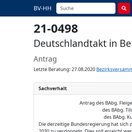
BV-HH
21-0498
Deutschlandtakt in Be
Antrag
Letzte Beratung: 27.08.2020
Bezirksversamm
Sachverhalt
Antrag
des BAbg. Fleig
des BAbg. Til
des BAbg. K
Die derzeitige Bundesregierung hat sich z
2030 zu verdoppeln. Dies soll erreicht w