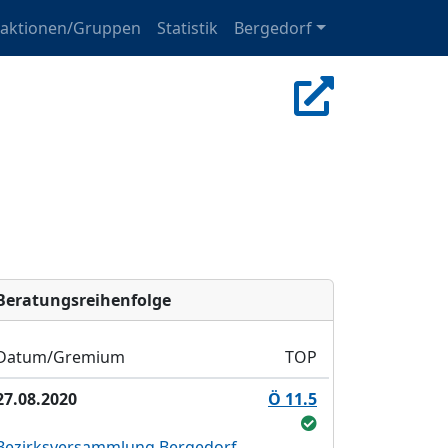
raktionen/Gruppen
Statistik
Bergedorf
Bera­tungs­reihen­folge
Datum/Gremium
TOP
27.08.2020
Ö 11.5
Bezirksversammlung Bergedorf