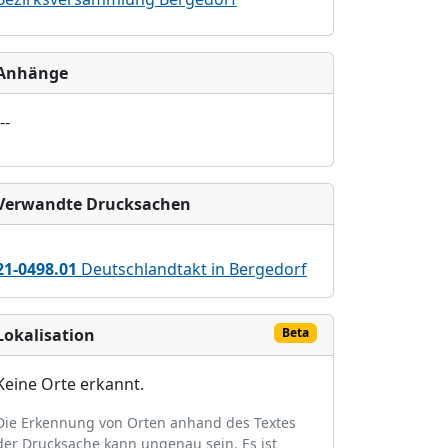
Anhänge
--
Verwandte Drucksachen
21-0498.01
Deutschlandtakt in Bergedorf
Lokalisation
Beta
Keine Orte erkannt.
Die Erkennung von Orten anhand des Textes
der Drucksache kann ungenau sein. Es ist