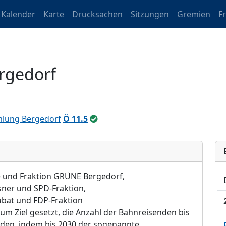
Kalender
Karte
Drucksachen
Sitzungen
Gremien
F
rgedorf
lung Bergedorf
Ö 11.5
e und Fraktion GRÜNE Bergedorf,
sner und SPD-Fraktion,
ubat und FDP-Fraktion
um Ziel gesetzt, die Anzahl der Bahnreisenden bis
erden, indem bis 2030 der sogenannte