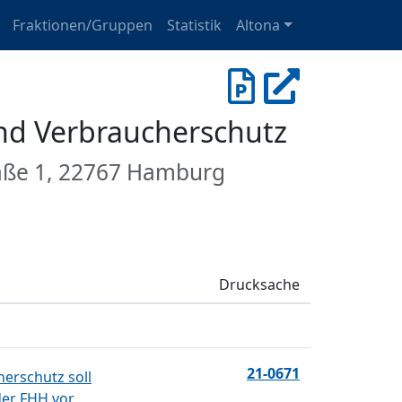
Fraktionen/Gruppen
Statistik
Altona
und Verbraucherschutz
raße 1, 22767 Hamburg
Drucksache
21-0671
erschutz soll
der FHH vor