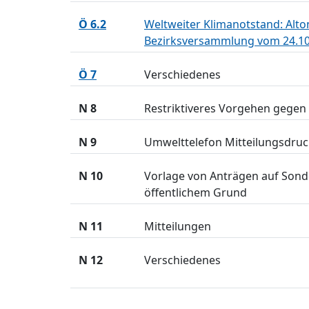
Ö 6.2
Weltweiter Klimanotstand: Alto
Bezirksversammlung vom 24.10
Ö 7
Verschiedenes
N 8
Restriktiveres Vorgehen gegen
N 9
Umwelttelefon Mitteilungsdru
N 10
Vorlage von Anträgen auf Son
öffentlichem Grund
N 11
Mitteilungen
N 12
Verschiedenes