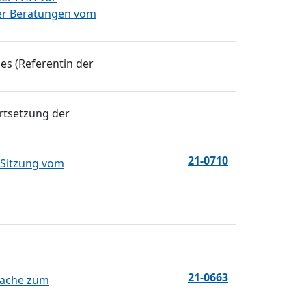
der Beratungen vom
s (Referentin der
rtsetzung der
21-0710
 Sitzung vom
21-0663
sache zum