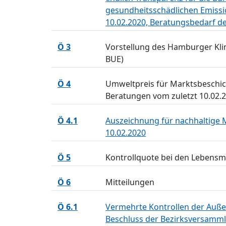
gesundheitsschädlichen Emissi
10.02.2020, Beratungsbedarf d
Ö 3
Vorstellung des Hamburger Kli
BUE)
Ö 4
Umweltpreis für Marktsbeschic
Beratungen vom zuletzt 10.02.
Ö 4.1
Auszeichnung für nachhaltige 
10.02.2020
Ö 5
Kontrollquote bei den Lebensmi
Ö 6
Mitteilungen
Ö 6.1
Vermehrte Kontrollen der Auße
Beschluss der Bezirksversamm