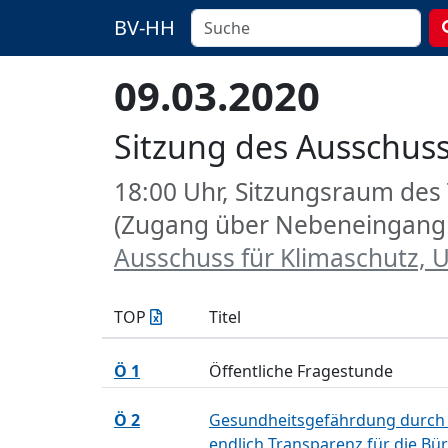
BV-HH
09.03.2020
Sitzung des Ausschus
18:00 Uhr, Sitzungsraum des
(Zugang über Nebeneingang 
Ausschuss für Klimaschutz,
TOP
Titel
Ö 1
Öffentliche Fragestunde
Ö 2
Gesundheitsgefährdung durch 
endlich Transparenz für die B