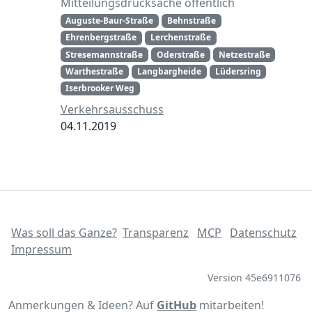
Mitteilungsdrucksache öffentlich
Auguste-Baur-Straße
Behnstraße
Ehrenbergstraße
Lerchenstraße
Stresemannstraße
Oderstraße
Netzestraße
Warthestraße
Langbargheide
Lüdersring
Iserbrooker Weg
Verkehrsausschuss
04.11.2019
Was soll das Ganze?
Transparenz
MCP
Datenschutz
Impressum
Version 45e6911076
Anmerkungen & Ideen? Auf
GitHub
mitarbeiten!