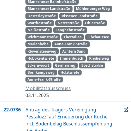
Blankeneser Bahnhofstraße
Blankeneser Landstraße
Mühlenberger Weg
Oesterleystraße
Rissener Landstraße
Warthestraße
Netzestraße
Ohlestraße
Neißestraße
Langbehnstraße
Wichmannstraße
Ebertallee
Elbchaussee
Marienhöhe
Anne-Frank-Straße
Klövensteenweg
Achtern Sand
Hobökentwiete
Immenbusch
Kleiberweg
Eckernwoort
Germerring
Boschstraße
Bornkampsweg
Holztwiete
Anne-Frank-Straße
Mobilitätsausschuss
03.11.2025
22-0736
Antrag des Trägers Vereinigung
Pestalozzi auf Erneuerung der Küche
incl. Bodenbelag Beschlussempfehlung
des Amtes