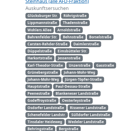
Steinhaus (alle AFD-Fraktion)
Auskunftsersuchen
Glücksburger Str.
Röhrigstraße
Lippmannstraße
Thadenstraße
Wohlers Allee
Arnoldstraße
Bahrenfelder Str.
Behnstraße
Borselstraße
Carsten-Rehder-Straße
Daimlerstraße
Düppelstraße
Eimsbütteler Str.
Harkortstraße
Jessenstraße
Karl-Theodor-Straße
Unzerstraße
Gasstraße
Grünebergstraße
Johann-Mohr-Weg
Johann-Mohr-Weg
Jürgen-Töpfer-Straße
Hauptstraße
Paul-Dessau-Straße
Peenestraße
Blankeneser Landstraße
Godeffroystraße
Oesterleystraße
Osdorfer Landstraße
Rissener Landstraße
Schenefelder Landstr.
Sülldorfer Landstraße
Tinsdaler Heideweg
Wedeler Landstraße
Behringstraße
Bergstraße