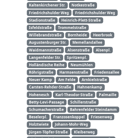
Kaltenkirchener Str.
Notkestraße
Friedrichshulder Weg
Friedrichshulder Weg
Stadionstraße
Heinrich-Plett-Straße
Isfeldstraße
Trommelstraße
Willebrandstraße
Bornheide
Heerbrook
Augustenburger Str.
Memellandallee
Waidmannstraße
Alsenstraße
Alsenpl.
Langenfelder Str.
Spritzenpl.
Holländische Reihe
Neumühlen
Röhrigstraße
Harmsenstraße
Friedensallee
Neuer Kamp
Am Felde
Arnkielstraße
Carsten-Rehder-Straße
Hahnenkamp
Hohenesch
Karl-Theodor-Straße
Palmaille
Betty-Levi-Passage
Schillerstraße
Schumacherstraße
Bahrenfelder Steindamm
Beselerpl.
Franzosenkoppel
Friesenweg
Holztwiete
Johann-Mohr-Weg
Jürgen-Töpfer-Straße
Kleiberweg