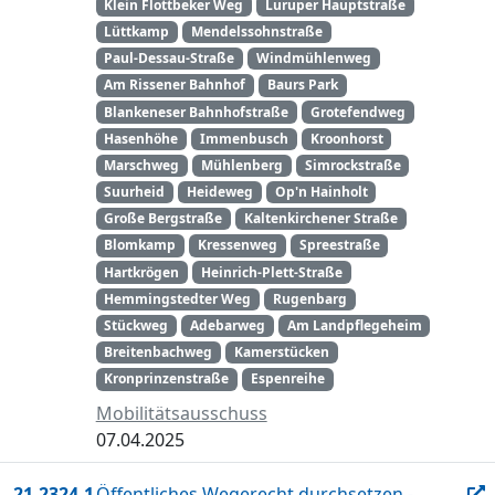
Klein Flottbeker Weg
Luruper Hauptstraße
Lüttkamp
Mendelssohnstraße
Paul-Dessau-Straße
Windmühlenweg
Am Rissener Bahnhof
Baurs Park
Blankeneser Bahnhofstraße
Grotefendweg
Hasenhöhe
Immenbusch
Kroonhorst
Marschweg
Mühlenberg
Simrockstraße
Suurheid
Heideweg
Op'n Hainholt
Große Bergstraße
Kaltenkirchener Straße
Blomkamp
Kressenweg
Spreestraße
Hartkrögen
Heinrich-Plett-Straße
Hemmingstedter Weg
Rugenbarg
Stückweg
Adebarweg
Am Landpflegeheim
Breitenbachweg
Kamerstücken
Kronprinzenstraße
Espenreihe
Mobilitätsausschuss
07.04.2025
21-2324.1
Öffentliches Wegerecht durchsetzen -