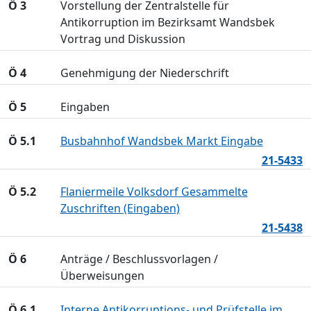
Ö 3
Vorstellung der Zentralstelle für
Antikorruption im Bezirksamt Wandsbek
Vortrag und Diskussion
Ö 4
Genehmigung der Niederschrift
Ö 5
Eingaben
Ö 5.1
Busbahnhof Wandsbek Markt Eingabe
21-5433
Ö 5.2
Flaniermeile Volksdorf Gesammelte
Zuschriften (Eingaben)
21-5438
Ö 6
Anträge / Beschlussvorlagen /
Überweisungen
Ö 6.1
Interne Antikorruptions- und Prüfstelle im