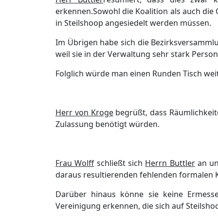
erkennen
.
Sowohl die
Koalition
als
auch die
O
in Steilshoop angesiedelt werden mü
ssen.
Im Ü
brigen habe sich die Bezirksversammlun
weil sie in der Verwaltung sehr
stark Person
Folglich wü
rde man einen Runden Tisch wei
Herr von Kroge
begrüß
t
, dass Rä
umlichkeit
Zulassung benö
tigt wü
rden
.
Frau Wolff
schließ
t sich
Herrn Buttler
an u
daraus resultierenden fehlenden formalen 
Darü
ber hinaus
kö
nne
sie
keine Ermesse
Vereinigung erkennen,
die sich auf Steilsh