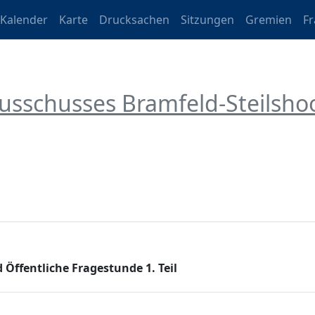
Kalender
Karte
Drucksachen
Sitzungen
Gremien
F
ausschusses Bramfeld-Steilsh
Öffentliche Fragestunde 1. Teil