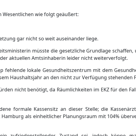
 Wesentlichen wie folgt geä
uß
ert:
etzung gar nicht so weit auseinander liege.
itsministerin mü
sste die gesetzliche Grundlage schaffen,
 der aktuellen Am
tsinhaberin leider nicht weiterverfolgt.
oop fehlende lokale Gesundheitszentrum mit dem Gesundhe
iesem Haushaltsjahr an den nicht z
ur Verfü
gung stehenden F
ü
rden nicht benö
tigt, da Rä
um
lichkeiten im EKZ
fü
r den Fal
ndene
formale Kassensitz an dieser Stelle; die Kassenä
rz
t Hamburg als einheitlicher Planungsraum mit 104% ü
berve
ein zufriedenstellender Zustand
sei
, jedoch kö
nne ma