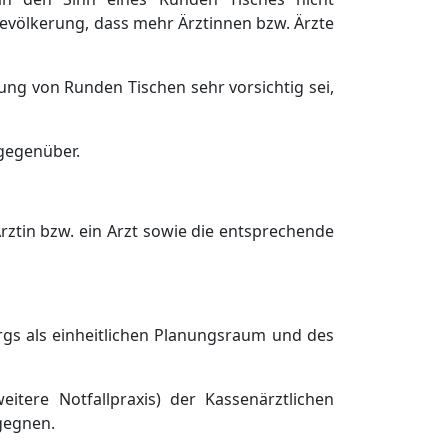
evö
lkerung
, dass mehr Ä
rztinnen bzw. Ä
rzte
ung von Runden Tischen sehr vorsichtig sei,
 gegenü
ber.
Ä
rztin bz
w. ein Arzt sowie die entsprechende
s als einheitlichen Planungsraum und des
eitere Notfallpraxis
)
der
K
assenä
rztlichen
gegnen.