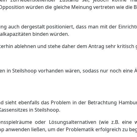
pposition
wü
rden d
ie gleiche Meinung
vertreten
wie die
B
g auch dergestalt positioniert, dass man mit der Einricht
alkapazitä
ten binden wü
rden.
terhin ablehnen und stehe daher dem Antrag sehr kritisch
en in Steilshoop vorhanden wä
ren, sodass nur noch eine 
nd
sieht ebenfalls das Problem
in
der Betrachtung Hamburg
Kassensitz
es in Steilshoop
.
nsspielrä
ume oder Lö
sungsalternativen (wie z.B. eine w
oop anwenden ließ
en
, um der Problematik erfolgreich zu be