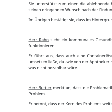
Sie unterstü
tzt zum einen die ablehnende
seinen
dringenden Wunsch nach der Findun
Im Ü
brigen bestä
tigt sie, dass im Hintergru
Herr Rahn
sieht ein
kommunales Gesundh
funktionieren.
Er
fü
hrt aus, dass
auch eine Containerlö
s
umsetzen ließ
e
, da -wie von der Apothekeri
was nicht bezahlbar wä
re.
Herr Buttler
merkt an, dass
die Problemati
Problem.
Er
bet
ont
, dass der Kern des Problems weite