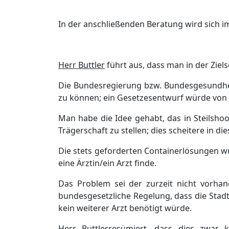
In der anschließ
enden Beratung wird sich im
Herr Buttler
fü
hrt aus, dass
man in der Ziels
Die Bundesregierung bzw. Bundesgesundhe
zu kö
nnen; ein Gesetzesentwurf wü
rde von
Man habe die Idee gehabt, das in Steilsh
Trä
gerschaft zu stellen; dies scheitere in d
Die stets geforderten Containerlö
sungen w
eine Ä
rztin/ein Arzt finde.
Das Problem sei der zurzeit nicht vorha
bundesgesetzliche Regelung, dass die Stad
kein weiterer Arzt benö
t
igt wü
rde.
Herr Buttler
resü
miert
, dass dies zwar k