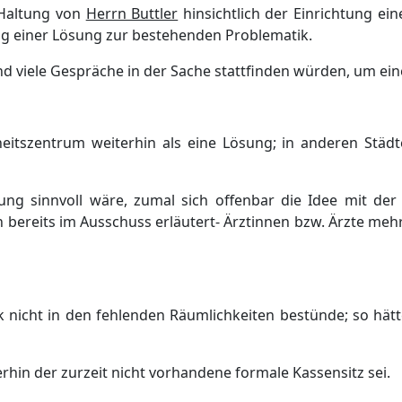
 Haltung von
Herrn Buttler
hinsichtlich der Einrichtung e
g einer Lö
sung zur bestehende
n Problematik.
nd viele Gesprä
che in der Sache stattfinden wü
rden, um ein
eitszentrum
weiterhin als
eine Lö
sung
;
in anderen Stä
dt
ung sinnvoll
wä
re
, zumal
sich
offenbar
die Idee mit der
n bereits im Ausschuss erlä
utert- Ä
rztinnen bz
w. Ä
rzte meh
k nicht in den fehlenden Rä
umlichkeiten bestü
nde; so hä
t
rhin der zurzeit nicht vorhandene formale Kassensitz sei.