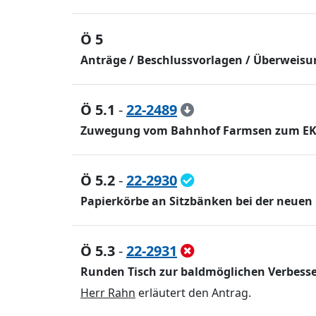
Ö 5
Anträge / Beschlussvorlagen / Überweis
Ö 5.1
-
22-2489
Zuwegung vom Bahnhof Farmsen zum EKT 
Ö 5.2
-
22-2930
Papierkörbe an Sitzbänken bei der neuen 
Ö 5.3
-
22-2931
Runden Tisch zur baldmöglichen Verbesse
Herr Rahn
erlä
utert den Antrag.