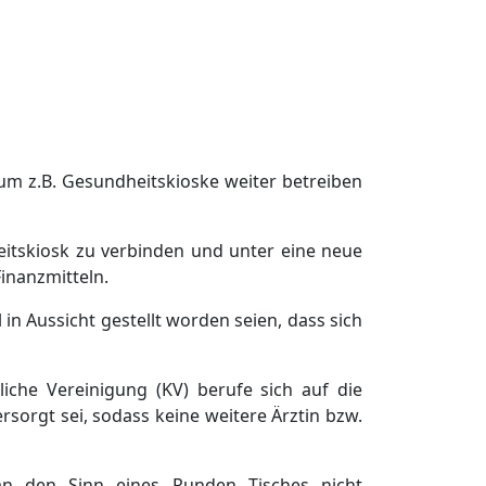
 um z.B. Gesundheitskioske weiter betreiben
itskiosk zu verbinden und unter eine neue
inanzmitteln.
l in Aussicht
gestellt w
orden seien
,
dass
sich
tliche Vereinigung
(
KV)
berufe sich auf die
rsorgt sei, sodass keine weitere Ä
rztin bzw.
n den Sinn eines Runden Tisches nicht