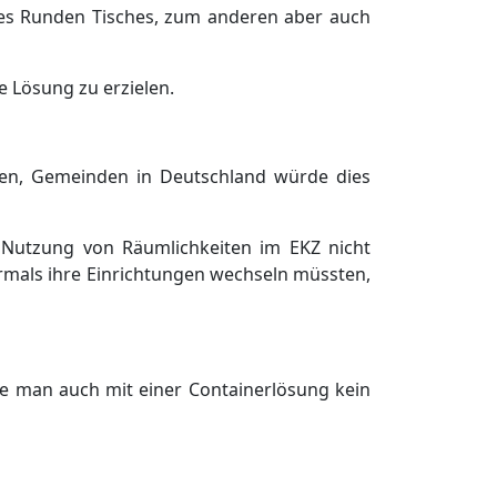
ines Runden Tisches, zum anderen aber auch
e Lö
sung zu erzielen.
en, Gemeinden in Deutsch
land
wü
rde dies
 Nutzung von Rä
umlichkeiten im EKZ nicht
rmals ihre Einrichtungen wechseln mü
ssten,
te man auch mit einer Containerlö
sung kein