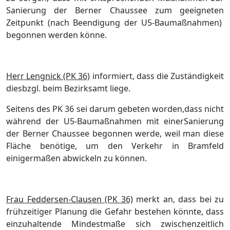
Sanierung der Berner Chaussee
zum
geeigneten
Zeitpunkt
(nach Beendigung der U5-Baumaß
nahmen)
begonnen werden kö
nne.
Herr Lengnick (PK 36)
informiert, dass die
Zustä
ndigkeit
diesbzgl.
beim Bezirksamt liege.
Seitens des P
K
36 sei darum gebeten worde
n
,
dass
nicht
wä
h
re
nd der U5-Bau
maß
nah
men
mit
eine
r
Sanierung
der Berner Chaussee
begonnen werde
, weil man diese
Flä
che
benö
t
ige
, um den Verkehr in Bramfeld
einigermaß
en abw
ickeln zu kö
nnen.
Frau Feddersen-Clausen
(PK 36)
merkt an,
dass
bei zu
frü
hzeitiger Planung die Gefahr bestehen kö
nnte,
dass
einzuhalten
de Mindestmaß
e
sich
zwischenzeitlich