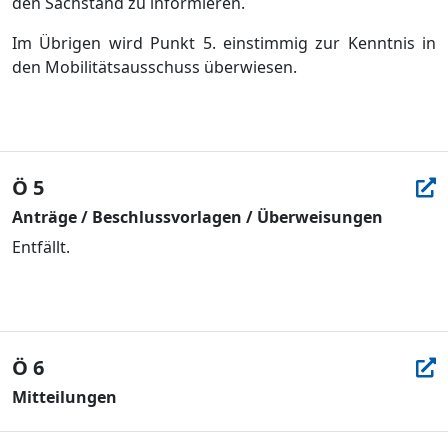
den Sachstand zu informieren.
Im Ü
brigen wird Punkt 5.
e
instimmig
zur Kenntnis in
den Mobilitä
tsausschuss ü
berwi
esen.
Ö 5
Anträge / Beschlussvorlagen / Überweisungen
Entfällt.
Ö 6
Mitteilungen