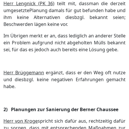
Herr Lengnick
(PK 36)
teilt mit, dass
man die derzeit
umgesetzte
Planung
damals fü
r gut befunden habe
und
ihm keine
Alternative
n
diesbzgl. bekannt seien
;
Beschwerden lä
gen keine vor.
Im Ü
brigen merkt er an, dass lediglich
an anderer Stelle
ein P
r
oblem
aufgrund nicht abgeholten Mü
lls be
kannt
sei, fü
r das es
jedoch auch bereits eine Lö
sung
gebe.
Herr Brü
ggemann
ergä
nzt, dass er
den Weg
oft
nutze
und
diesbzgl.
keine negativen E
r
fahrungen
gemacht
habe.
2)
Planungen zur Sanierung der Berner Chaussee
Herr von Kroge
spricht sich dafü
r aus,
rechtzeitig
dafü
r
zu sorgen
, d
ass
mit
entsprechende
n
Maß
nahme
n
zur