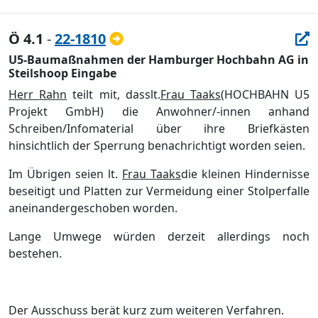
Ö 4.1
-
22-1810
U5-Baumaßnahmen der Hamburger Hochbahn AG in
Steilshoop Eingabe
Herr
Rahn
teilt mit, dass
lt.
Frau Taaks
(HOCHBAHN U5
Projekt GmbH) die Anwohner/-innen anhand
Schreiben/Infomaterial ü
ber ihre Briefkä
sten
hinsichtlich der
Sperrung benachrichtigt worden seien.
Im Ü
brigen seien lt.
Frau Taaks
die
kleine
n
Hindernisse
beseitigt und Platten zur Vermeidung einer Stolperfalle
aneinandergeschoben worden.
Lange Umwege wü
rde
n
derz
ei
t allerdings noch
bestehen.
Der Ausschuss berä
t kurz zum
weiteren
Verfahren.