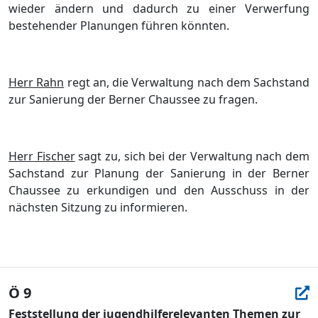
wiede
r ä
ndern
und
dadurch
zu eine
r
Verwerfung
bestehender Planungen
fü
hren kö
nnten.
Herr Rahn
regt an, die Verwaltung nach dem Sachstand
zur
Sanierung der Berner Chaussee
zu
fragen.
Herr Fischer
sagt zu, sich bei der Verwaltung nach dem
Sa
chstand zur Planung der Sanierung in der
Berner
Chaussee zu erkundigen und den Ausschuss in der
nä
chste
n Sitzung zu informieren.
Ö 9
Feststellung der jugendhilferelevanten Themen zur