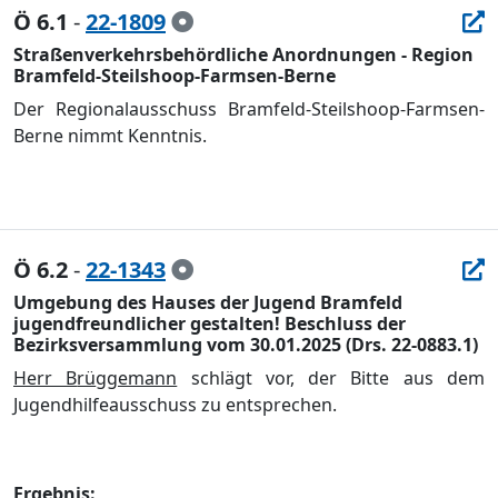
Ö 6.1
-
22-1809
Straßenverkehrsbehördliche Anordnungen - Region
Bramfeld-Steilshoop-Farmsen-Berne
Der Re
gionalausschuss Bramfeld-Steilshoop-Farmsen-
Berne
nimmt Kennt
nis.
Ö 6.2
-
22-1343
Umgebung des Hauses der Jugend Bramfeld
jugendfreundlicher gestalten! Beschluss der
Bezirksversammlung vom 30.01.2025 (Drs. 22-0883.1)
Herr B
rü
ggemann
schlä
gt vor, der Bitte aus dem
J
ugendhilfeausschuss zu entsprechen.
Ergebnis: