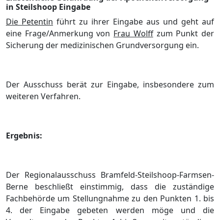
in Steilshoop Eingabe
Die Petentin
fü
hrt zu ihrer Eingabe aus
und geht auf
eine Frage/Anmerkung von
Frau Wolff
zum Punkt der
Sicherung der medizinischen Grundversorgung ein.
Der Ausschuss berä
t zur Eingabe, insbesondere zum
weiteren Verfahren.
Ergebnis:
Der Regionalausschuss Bramfeld-Steilshoop-Farmsen-
Berne beschließ
t einstimmig, dass die zustä
ndige
Fachbehö
rde um Stellungnahme zu den Punkten 1. bis
4. der Eingabe gebeten w
erden mö
ge und
die