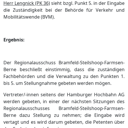
Herr Lengnick
(PK
36)
sieht bzgl. Punkt 5.
i
n
der Eingab
e
die Zustä
ndigkeit bei der Behö
rde fü
r Verkehr und
Mobilitä
tswende (BVM).
Ergebnis:
Der Regionalausschuss Bramfeld-Steilshoop-Farmsen-
Berne b
eschließ
t einstimmig, dass die zustä
ndigen
Fachbehö
rden und die Verwaltung
zu den Punkten 1.
b
is
5.
u
m
Stellungnahme gebeten werden mö
gen.
Vertreter/-innen seitens der Hambur
ger Hochbahn AG
werden gebeten, in einer der nä
chsten Sitzungen des
Regiona
lausschusses Bramfeld-Steilshoop-Far
msen-
Berne dazu Stellung zu nehmen; die Eingabe wird
vertagt und es wird darum gebeten, die Petenten ü
ber