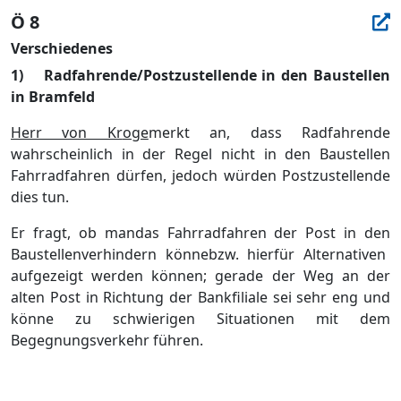
Ö 8
Verschiedenes
1)
Radfahrende
/Pos
t
zustellende in den Ba
ustellen
in Bramfeld
Herr von Kr
oge
merkt an, dass Radfahrende
wahrscheinlich
in der Regel
nicht
i
n
den Baustellen
Fahrradfahren
dü
rfe
n
,
jedoch
wü
rd
en Post
zustellende
dies tun
.
Er
fragt, ob
man
das
Fahrradfahren
der
Post
in den
Baustellen
verhinder
n kö
nne
bzw.
hierfü
r
Alternativen
aufgezeigt werden kö
nnen
; gerade der Weg an der
a
lten Post
in
Richtung
der Bankfiliale
sei sehr eng
und
kö
nne zu schwierigen Situationen
mit dem
Begegnungsverkehr fü
hren.