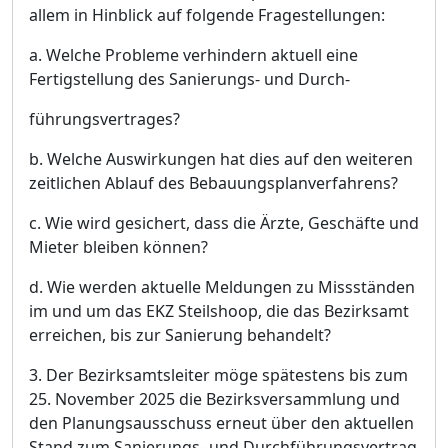
allem in Hinblick auf folgende Fragestellungen:
a. Welche Probleme verhindern aktuell eine
Fertigstellung des Sanierungs- und Durch
-
fü
hrungsvertrages?
b. We
lche Auswirkungen hat dies auf den weiteren
zeitlichen Ablauf des Bebauungsplanverfahrens?
c. Wie wird gesichert, dass die Ä
rzte, Geschä
fte und
Mieter bleiben kö
nnen?
d. Wie werden aktuelle Meldungen zu Missstä
nden
im und um das EKZ Steilshoop, die das Bez
irksamt
erreichen, bis zur Sanierung behandelt?
3. Der Bezirksamtsleiter mö
ge spä
testens bis zum
25. November 2025 die Bezirksversammlung und
den Planungsausschuss erneut ü
ber den aktuellen
Stand zum Sanierungs- und Durchfü
hrungsvertrag