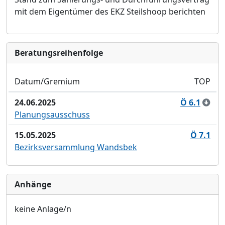
mit dem Eigentü
mer
des EKZ Steilshoop berichten
Bera­tungs­reihen­folge
Datum/Gremium
TOP
24.06.2025
Ö 6.1
Planungsausschuss
15.05.2025
Ö 7.1
Bezirksversammlung Wandsbek
Anhänge
keine Anlage/n