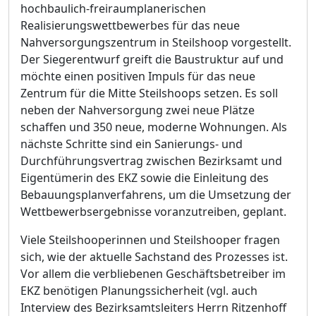
hochbaulich-freiraumplanerischen
Realisierungswettbewerbes fü
r das neue
Nahversorgungszentrum in Steilshoop vorgestellt.
D
er Siegerentwurf greift die Baustruktur auf und
mö
chte einen positiven Impuls fü
r das neue
Zentrum fü
r die Mitte Steilshoops setzen. Es soll
neben der Nahversorgung zwei neue Plä
tze
schaffen und 350 neue, moderne Wohnungen. Als
nä
chste Schritte sind ein S
a
nierungs- und
Durchfü
hrungsvertrag zwischen Bezirksamt und
Eigentü
merin des EKZ sowie die Einleitung des
Bebauungsplanverfahrens, um die Umsetzung der
Wettbewerbsergebnisse voranzutreiben, geplant.
Viele Steilshooperinnen und Steilshooper fragen
sich, wie
der aktuelle Sachstand des Prozesses ist.
Vor allem die verbliebenen Geschä
ftsbetreiber im
EKZ benö
tigen Planungssicherheit (vgl. auch
Interview des Bezirksamtsleiters Herrn Ritzenhoff