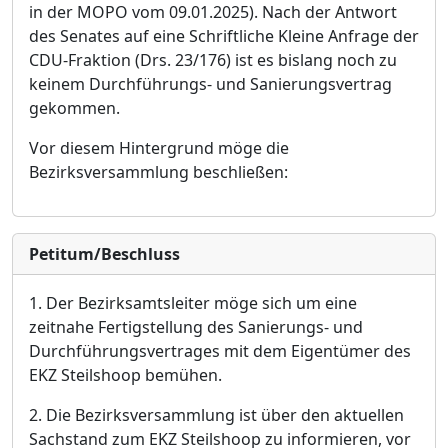
in der MOPO vom 09.01.2025). Nach der Antwort
des Senates auf eine Sch
r
iftliche Kleine Anfrage der
CDU-Fraktion (Drs. 23/176) ist es bislang noch zu
keinem Durchfü
hrungs- und Sanierungsvertrag
gekommen.
V
or diesem Hintergrund mö
ge die
Bezirksversammlung beschließ
en:
Petitum/Beschluss
1. Der Bezirksamtsleiter mö
ge sich um eine
zeitnahe Fertigstellung des Sanierungs- und
Durchfü
hrungsvertrages mit dem Eigentü
mer des
EKZ Steilshoop bemü
hen.
2. Die Bezirksversammlung ist ü
ber den aktuellen
Sachstand zum EKZ Steilshoop zu informieren, vor