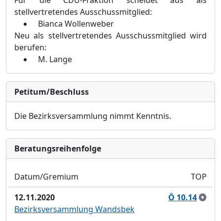
Für die CDU-Fraktion scheidet aus als
stellvertretendes Ausschussmitglied:
Bianca Wollenweber
Neu als stellvertretendes Ausschussmitglied wird
berufen:
M.
Lange
Petitum/Beschluss
Die Bezirksversammlung nimmt Kenntnis
.
Bera­tungs­reihen­folge
Datum/Gremium
TOP
12.11.2020
Ö 10.14
Bezirksversammlung Wandsbek