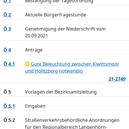
Ö 1
Bestätigung der Tagesordnung
Ö 2
Aktuelle Bürgerfragestunde
Ö 3
Genehmigung der Niederschrift vom
20.09.2021
Ö 4
Anträge
Ö 4.1
Gute Beleuchtung zwischen Kiwittsmoor
und Holitzberg notwendig
21-2749
Ö 5
Vorlagen der Bezirksamtsleitung
Ö 5.1
Eingaben
Ö 5.2
Straßenverkehrsbehördliche Anordnungen
für den Regionalbereich Langenhorn-