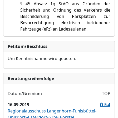
§ 45 Absatz 1g StVO aus Gründen der
Sicherheit und Ordnung des Verkehrs
die
Beschilderung von Parkplätzen zur
Bevo
r
rechtigung elektrisch betriebener
Fahrze
u
ge (eFz) an Ladesäulen
an.
Petitum/Beschluss
Um Kenntnisnahme wird gebeten.
Bera­tungs­reihen­folge
Datum/Gremium
TOP
16.09.2019
Ö 5.4
Regionalausschuss Langenhorn-Fuhlsbüttel-
Ohlsdorf-Alsterdorf-Groß Borstel