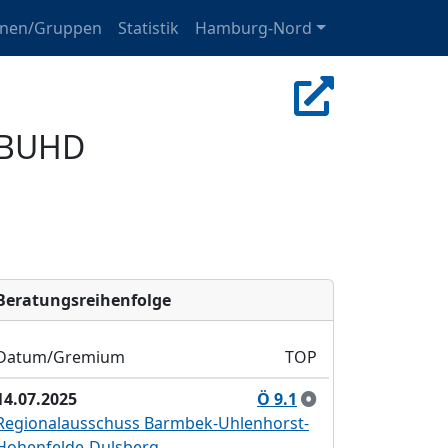
onen/Gruppen
Statistik
Hamburg-Nord
A BUHD
Bera­tungs­reihen­folge
Datum/Gremium
TOP
14.07.2025
Ö 9.1
Regionalausschuss Barmbek-Uhlenhorst-
Hohenfelde-Dulsberg