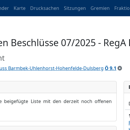
nder
Karte
Drucksachen
Sitzungen
Gremien
Frakti
enen Beschlüsse 07/2025 - Reg
mt
uss Barmbek-Uhlenhorst-Hohenfelde-Dulsberg
Ö 9.1
e beigefü
gte Liste mit den derzeit noch offenen