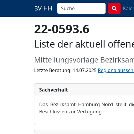
BV-HH
Kale
22-0593.6
Liste der aktuell off
Mitteilungsvorlage Bezirksa
Letzte Beratung: 14.07.2025
Regionalaussch
Sachverhalt
D
as Bezirksamt Hamburg-Nord stellt di
Beschlü
ssen zur Verfü
gung.