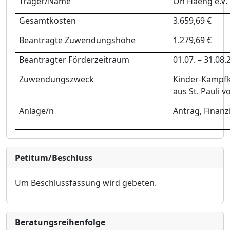
Trä
ger/Name
Oh Haeng e.V.
Gesamtkosten
3.659,69
€
Beantragte Zuwendungsh
ö
he
1.279,69
€
Beantragter Fö
rderzeitraum
01.0
7
.
–
31.
08
.
Zuwendungszweck
Kinder-Kampf
aus St
. Pauli 
Anlage/n
Antrag,
Finanz
Petitum/Beschluss
Um Beschlussfassung wird gebeten.
Bera­tungs­reihen­folge