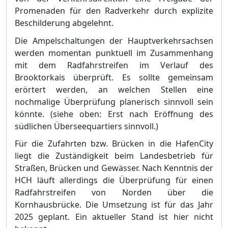
Promenaden fü
r den R
a
dverkehr durch explizite
Beschilderung abgelehnt.
Die Ampelschaltungen der Hauptverkehrsachsen
werden momentan punktuell im Zusammenhang
mit dem Radfahrstreifen im Verlauf des
Brooktorkais ü
berprü
ft. Es sollte gemeinsam
erö
rtert werden, an welchen Stelle
n eine
nochmalige Ü
berprü
fung planerisch sinnvoll sein
kö
nnte. (
siehe
oben: Erst nach Erö
ffnung des
sü
dlichen Ü
berseequartiers sinnvoll.)
Fü
r die Zufahrten bzw. Brü
cken in die HafenCity
liegt die Zustä
ndigkeit beim
Landesbetrieb fü
r
Straß
en, Brü
cken und
Gewä
sser
. Nach Kenntnis der
HCH lä
uft allerdings die Ü
berprü
fung fü
r einen
Radfahrstreifen von Norden ü
ber die
Kornhausbrü
cke. Die Umsetzung ist fü
r das Jahr
2025 geplant. Ein aktueller Stand ist hier nicht