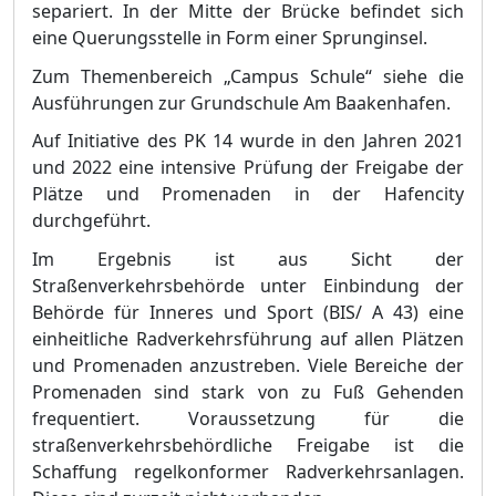
separie
rt. In der Mitte der Brü
cke befindet sich
eine Querungsstelle in Form einer Sprunginsel.
Zum Themenbereich „
Campus Schule“
siehe die
Ausfü
hrungen zur Grundschule Am Baakenhafen.
Auf Initiative des PK 14 wurde in den Jahren 2021
und 2022 eine intensive Prü
f
ung der Freigabe der
Plä
tze und Promenaden in der Hafencity
durchgefü
hrt.
Im Ergebnis ist aus Sicht der
Straß
enverkehrsbehö
rde unter Einbindung der
Behö
rde fü
r Inneres und Sport (BIS/ A 43) eine
einheitliche Radverkehrsfü
hrung auf allen Plä
tzen
und Promena
den anzustreben. Viele Bereiche der
Promenaden sind stark von zu Fuß
Gehenden
frequentiert. Voraussetzung fü
r die
straß
enverkehrsbehö
rdliche Freigabe ist die
Schaffung regelkonformer Radverkehrsanlagen.