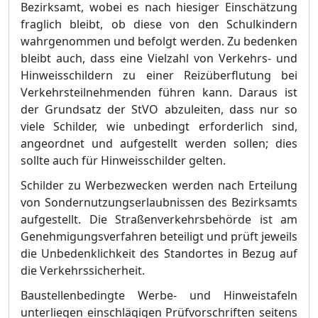
Bezirksamt, wobei es nach hiesiger Einschä
tzung
fragl
ich bleibt, ob diese von den Schulkindern
wahrgenommen und befolgt werden. Zu bedenken
bleibt auch, dass eine Vielzahl von Verkehrs- und
Hinweisschildern zu einer Reizü
berflutung bei
Verkehrsteilnehmenden fü
hren kann. Daraus ist
der Grundsatz der StVO abz
u
leiten, dass nur so
viele Schilder, wie unbedingt erforderlich sind,
angeordnet und aufgestellt werden sollen; dies
sollte auch fü
r Hinweisschilder gelten.
Schilder zu Werbezwecken werden nach Erteilung
von Sondernutzungserlaubnissen des Bezirksamts
aufges
tellt. Die Straß
enverkehrsbehö
rde ist am
Genehmigungsverfahren beteiligt und prü
ft jeweils
die Unbedenklichkeit des Standortes in Bezug auf
die Verkehrssicherheit.
Baustellenbedingte Werbe- und Hinweistafeln
unterliegen einschlä
gigen Prü
fvorschriften seite
ns