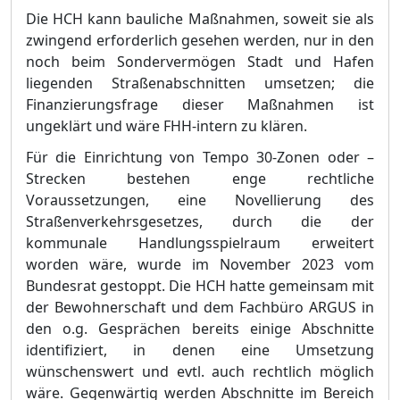
Die HCH kann
bauliche Maß
nahmen, soweit sie als
zwingend erforderlich gesehen werden, nur in den
noch beim Sondervermö
gen Stadt und Hafen
liegenden Straß
enabschnitten umsetzen; die
Finanzierungsfrage dieser Maß
nahmen ist
ungeklä
rt und wä
re FHH-intern zu klä
ren.
Fü
r di
e Einrichtung von Tempo 30-Zonen oder
–
Strecken bestehen enge rechtliche
Voraussetzungen, eine Novellierung des
Straß
enverkehrsgesetzes, durch die der
kommunale Handlungsspielraum erweitert
worden wä
re, wurde im November 2023 vom
Bundesrat gestoppt. Die H
C
H hatte gemeinsam mit
der Bewohnerschaft und dem Fachbü
ro ARGUS in
den o.g. Gesprä
chen bereits einige Abschnitte
identifiziert, in denen eine Umsetzung
wü
nschenswert und evtl. auch rechtlich mö
glich
wä
re. Gegenwä
rtig werden Abschnitte im Bereich