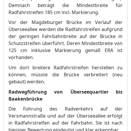
Demnach beträ
gt die Mindestbreite fü
r
Radfahrstreifen 185 cm incl. Markierung.
Vor der Magdeburger Brü
cke im Verlauf der
Ü
berseeallee werden die Radfahrstreifen aufgrund
der geringen Fahrbahnbreite auf der Brü
cke in
Schutzstreifen ü
berfü
hrt. Dere
n Mindestbreite von
125 cm in
klusive
Markierung gem
äß
ERA ist
vorhanden.
Um dort breitere Radfahrstreifen herstellen zu
kö
nnen, mü
sste die Brü
cke verbreitert (neu
gebaut) werden.
Radwegfü
hrung von Ü
berseequartier bis
Baakenbrü
cke
Die Fü
hrung des Radverke
hrs auf der
Versmannstraß
e und auf der Ü
berseeallee erfolgt
in Radfahrstreifen auf der Fahrbahn. Sie ist nach
hiesiger Bewertung eindeutig und klar erkennbar.