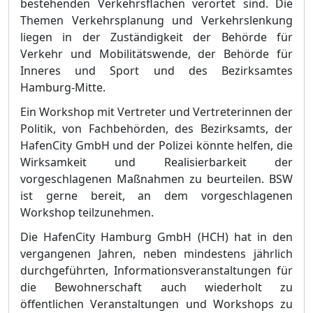
bestehenden
Verkehrsflä
chen verortet sind. Die
Themen Verkehrsplanung und Verkehrslenkung
liegen in der Zustä
ndigkeit der
Behö
rde fü
r
Verkehr und Mobilitä
tswende
, der
Behö
rde fü
r
Inneres und Sport
und des Bezirksamtes
Hamburg-Mitte.
Ein Workshop mit Vertreter und Ve
rtreterinnen der
Politik, von Fachbehö
rden, des Bezirksamts, der
HafenCity GmbH und der Polizei kö
nnte helfen, die
Wirksamkeit und Realisierbarkeit der
vorgeschlagenen Maß
nahmen zu beurteilen. BSW
ist gerne bereit, an dem vorgeschlagenen
Workshop teilzune
h
men.
Die HafenCity Hamburg GmbH (HCH) hat in den
vergangenen Jahren, neben mindestens jä
hrlich
durchgefü
hrten, Informationsveranstaltungen fü
r
die Bewohnerschaft auch wiederholt zu
ö
ffentlichen Veranstaltungen und Workshops zu