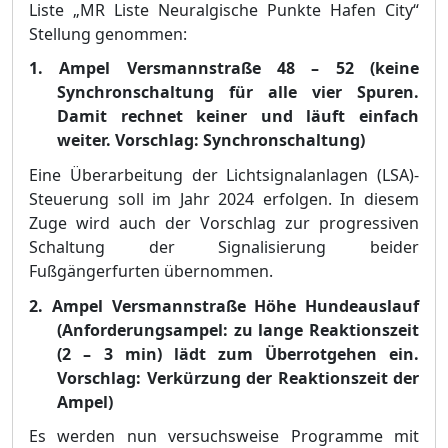
Liste „
MR Liste Neuralgische Punkte Hafen City“
Stellung genommen
:
1.
Ampel Versmannstraß
e 48
–
52 (keine
Synchronschaltung fü
r alle vier Spuren.
Damit rechnet keiner und lä
uft einfach
weiter. Vorschlag: Synchronschaltung)
E
ine Ü
berarbeitung der Lichtsignalanlagen (LSA)-
Steuerung soll im Jahr 2024 erfolgen. In diesem
Zuge wird auch der Vorschlag zur progressiven
Schaltung der Signalisierung beider
Fuß
gä
ngerfurten ü
bernommen.
2.
Ampel Versmannstraß
e Hö
he Hundeauslauf
(Anforde
rungsampel: zu lange Reaktionszeit
(2
–
3 min) lä
dt zum Ü
berrotgehen ein.
Vorschlag: Verkü
rzung der Reaktionszeit der
Ampel)
Es werden nun versuchsweise Programme mit