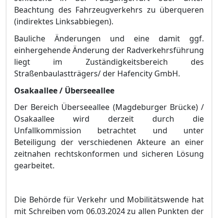
Beachtung des Fahrzeugverkehrs zu ü
berqueren
(indire
k
tes Linksabbiegen).
Bauliche Ä
nderungen und eine damit ggf.
einhergehende Ä
nderung der Radverkehrsfü
hrung
liegt im Zustä
ndigkeitsbereich des
Straß
enbaulastträ
gers/ der Hafencity GmbH.
Osakaallee / Ü
berseeallee
Der Bereich Ü
berseeallee (Magdeburger Brü
ck
e) /
Osakaallee wird derzeit durch die
Unfallkommission betrachtet und unter
Beteiligung der verschiedenen Akteure an einer
zeitnahen rechtskonformen und sicheren Lö
sung
gearbeitet.
Die Behö
rde fü
r Verkehr und Mobilitä
tswende hat
mit Schreiben vom 06.
03.2024 zu allen Punkten
der