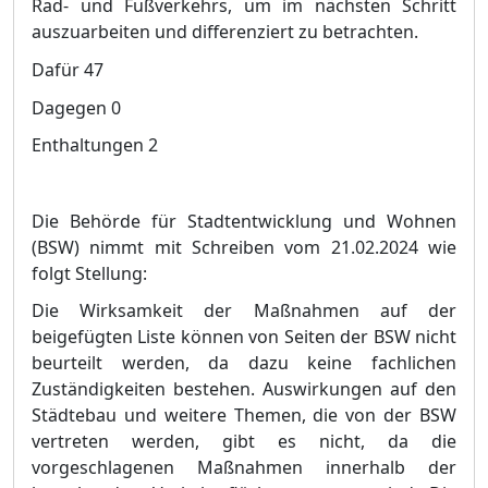
Rad- und Fuß
verkehrs, um im nä
chsten Schr
i
tt
auszuarbeiten und differenziert zu betrachten.
Dafü
r
47
Dagegen
0
Enthaltungen
2
Die Behö
rde fü
r Stadtentwicklung und Wohnen
(BSW)
nimmt mit Schreiben vom 21.02.2024 wie
folgt Stellung:
Die Wirksamkeit der Maß
nahmen auf der
beigefü
gten Liste kö
nn
en von Seiten der BSW nicht
beurteilt werden, da dazu keine fachlichen
Zustä
ndigkeiten bestehen. Auswirkungen auf den
Stä
dtebau und weitere Themen, die von der BSW
vertreten werden, gibt es nicht, da die
vorgeschlagenen Maß
nahmen innerhalb der