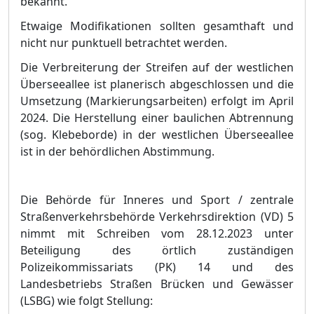
bekannt.
Etwaige Modifikationen sollten gesamtha
ft und
nicht nur punktuell betrachtet werden.
Die Verbreiterung der Streifen auf der westlichen
Ü
berseeallee ist planerisch abgeschlossen und die
Umsetzung (Markierungsarbeiten) erfolgt im April
2024. Die Herstellung einer baulichen Abtrennung
(sog. Kleb
eborde) in der westlichen Ü
berseeallee
ist in der behö
rdlichen Abstimmung.
Die Behö
rde fü
r Inneres und Sport / zentrale
Straß
enverkehrsbehö
rde Verkehrsdirektion (VD) 5
nimmt
mit Schreiben vom 28.12.2023
unter
Beteiligung des ö
rtlich zustä
ndigen
Poliz
eikommissariats (PK) 14 und des
Landesbetriebs Straß
en Brü
cken und Gewä
sser
(LSBG) wie folgt Stellung: