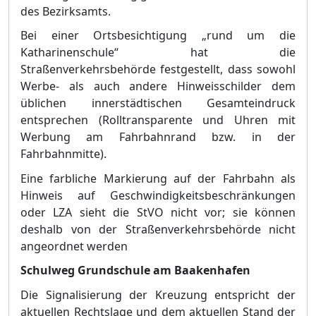
des Bezirksamts.
Bei einer Ortsbesichtigung „
rund um die
Katharinenschule“
hat die
Straß
enverkehrsbehö
rde festgestellt, dass sowohl
Werbe- als auch andere Hinweisschilder dem
ü
blichen innerstä
dtischen Gesamteindruck
entsprechen (Rolltransparente und Uhr
en mit
Werbung am Fahrbahnrand bzw. in der
Fahrbahnmitte).
Eine farbliche Markierung auf der Fahrbahn als
Hinweis auf Geschwindigkeitsbeschrä
nkungen
oder LZA sieht die StVO nicht vor; sie kö
nnen
deshalb von der Straß
enverkehrsbehö
rde nicht
angeordnet werd
en
Schulweg Grundschule am Ba
a
kenhafen
Die Signalisierung der Kreuzung entspricht der
aktuellen Rechtslage und dem aktuellen Stand der