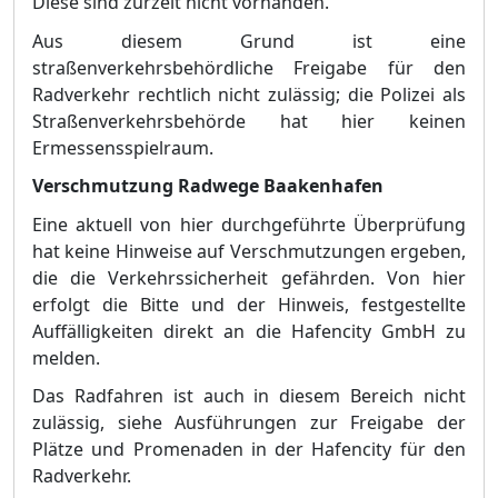
Diese sind zurzeit nicht vorhanden.
Aus diesem Grund
ist eine
straß
enverkehrsbehö
rdliche Freigabe fü
r den
Radverkehr rechtlich nicht zulä
ssig; die Polizei als
Straß
enverkehrsbehö
rde hat hier keinen
Ermessensspielraum.
Verschmutzung Radwege Baakenhafen
Ein
e
aktuell von hier durchgefü
hrte Ü
berprü
fung
hat kei
ne Hinweise auf Verschmutzungen ergeben,
die die Verkehrssicherheit gefä
hrden. Von hier
erfolgt die Bitte und der Hinweis, festgestellte
Auffä
lligkeiten direkt an die Hafencity GmbH zu
melden.
Das Radfahren ist auch in diesem Bereich nicht
zulä
ssig, siehe
Ausfü
hrungen zur Freigabe der
Plä
tze und Promenaden in der Hafencity fü
r den
Radverkehr.