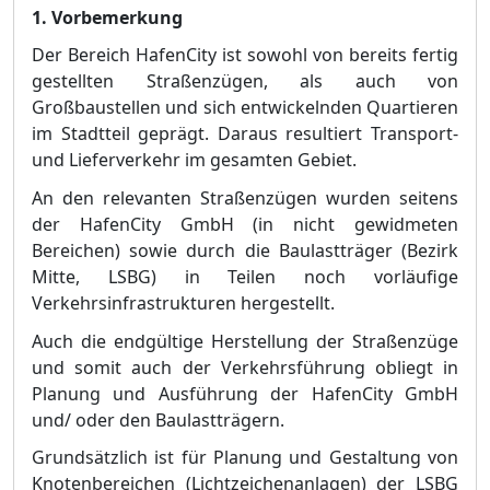
1.
Vorbemerkung
Der Bereich HafenCity ist sowohl von bereits fertig
gestellten Straß
enzü
gen, als auch von
Groß
baustellen und sich entwickelnden Quarti
eren
im Stadtteil geprä
gt. Daraus resultiert Transport-
und Lieferverkehr im gesamten Gebiet.
An den relevanten Straß
enzü
gen wurden seitens
der HafenCity GmbH (in nicht gewidmeten
Bereichen) sowie durch die Baulastträ
ger (Bezirk
Mitte, LSBG) in Teilen noc
h vorlä
ufige
Verkehrsinfrastrukturen hergestellt.
Auch die endgü
ltige Herstellung der Straß
enzü
ge
und somit auch der Verkehrsfü
hrung obliegt in
Planung und Ausfü
hrung der HafenCity GmbH
und/ oder den Baulastträ
gern.
Grundsä
tzlich ist fü
r Planung und Gest
altung von
Knotenbereichen (Lichtzeichenanlagen) der LSBG