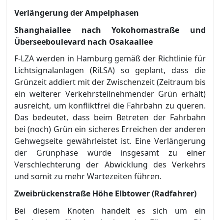
Verlä
ngerung der Ampelphasen
Shanghaiallee
nach Yokohoma
s
traß
e und
Ü
berseeboulevard nach Osakaallee
F-LZA werden in Hamburg gemäß
der Richtlinie fü
r
Lichtsignalanlagen (RiLSA) so geplant, dass die
Grü
nzeit addiert mit der Zwischenzeit (Zeitraum bis
ein weiterer Verkehrsteilnehmender Grü
n erhä
lt)
a
usreicht, um konfliktfrei die Fahrbahn zu queren.
Das bedeutet, dass beim Betreten der Fahrbahn
bei (noch) Grü
n ein sicheres Erreichen der anderen
Gehwegseite gewä
hrleistet ist. Eine Verlä
ngerung
der Grü
nphase wü
rde insgesamt zu einer
Verschlechterung der
Abwicklung des Verkehrs
und somit zu mehr Wartezeiten fü
hren.
Zweibrü
ckenstraß
e Hö
he Elbtower (Radfahrer)
Bei diesem Knoten handelt es sich um ein