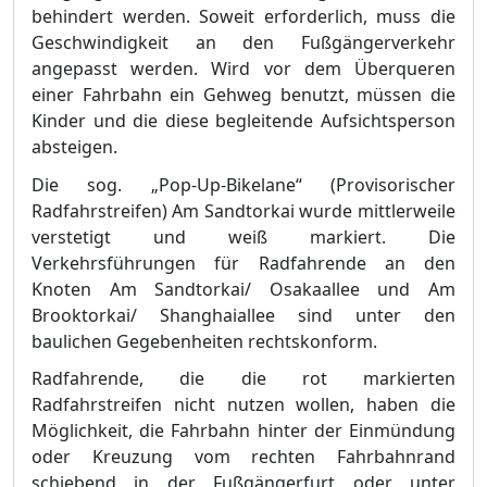
behindert werden. Sowe
i
t erforderlich, muss die
Geschwindigkeit an den Fuß
gä
ngerverkehr
angepasst werden. Wird vor dem Ü
berqueren
einer Fahrbahn ein Gehweg benutzt, mü
ssen die
Kinder und die diese begleitende Aufsichtsperson
absteigen.
Die sog. „
Pop-Up-Bikelane“
(Provisorischer
Radfahrstreifen) Am Sandtorkai wurde mittlerweile
verstetigt und weiß
markiert. Die
Verkehrsfü
hrungen fü
r Radfahrende an den
Knoten Am Sandtorkai/ Osakaallee und Am
Brooktorkai/ Shanghaiallee sind unter den
baulichen Gegebenheiten rechtskonform.
Radfahren
de, die die rot markierten
Radfahrstreifen nicht nutzen wollen, haben die
Mö
glichkeit, die Fahrbahn hinter der Einmü
ndung
oder Kreuzung vom rechten Fahrbahnrand
schiebend in der Fuß
gä
ngerfurt oder unter