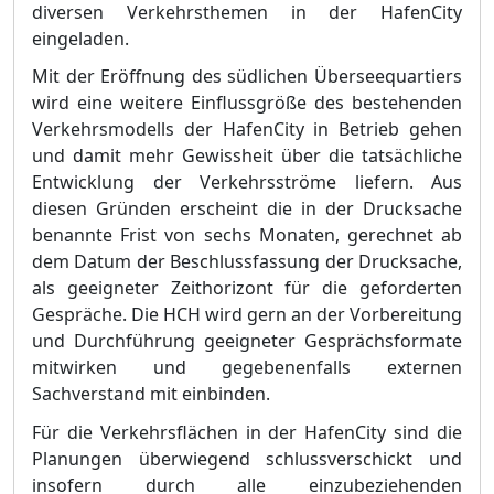
diversen Verkehrsthemen in d
er HafenCity
eingeladen.
Mit der Erö
ffnung des sü
dlichen Ü
berseequartiers
wird eine weitere Einflussgröß
e des bestehenden
Verkehrsmodells der HafenCity in Betrieb gehen
und damit mehr Gewissheit ü
ber die tatsä
chliche
Entwicklung der Verkehrsströ
me liefer
n. Aus
diesen Grü
nden erscheint die in der Drucksache
benannte Frist von sechs Monaten, gerechnet ab
dem Datum der Beschlussfassung der Drucksache,
als geeigneter Zeithorizont fü
r die geforderten
Gesprä
che. Die HCH wird gern an der Vorbereitung
und Durchf
ü
hrung geeigneter Gesprä
chsformate
mitwirken und gegebenenfalls externen
Sachverstand mit einbinden.
Fü
r die Verkehrsflä
chen in der HafenCity sind die
Planungen ü
berwiegend schlussverschickt und
insofern durch alle einzubeziehenden