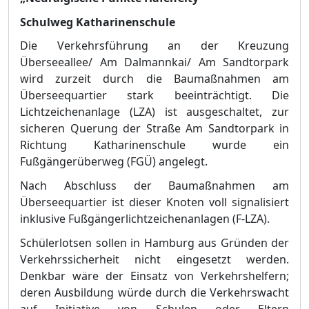
Schulweg Katharinenschule
Die Verkeh
rsfü
hrung an der Kreuzung
Ü
berseeallee/ Am Dalmannkai/ Am Sandtorpark
wird zurzeit durch die Baumaß
nahmen am
Ü
berseequartier stark beeinträ
chtigt. Die
Lichtzeichenanlage (LZA) ist ausgeschaltet, zur
sicheren Querung der Straß
e Am Sandtorpark in
Richtung K
a
tharinenschule wurde ein
Fuß
gä
ngerü
berweg (FGÜ
) angelegt.
Nach Abschluss der Baumaß
nahmen am
Ü
berseequartier ist dieser Knoten voll signalisiert
inklusive Fuß
gä
ngerlichtzeichenanlagen (F-LZA).
Schü
lerlotsen sollen in Hamburg aus Grü
nden der
Verkehrssicher
heit nicht eingesetzt werden.
Denkbar wä
re der Einsatz von Verkehrshelfern;
deren Ausbildung wü
rde durch die Verkehrswacht
auf Initiative von Schulen oder Eltern