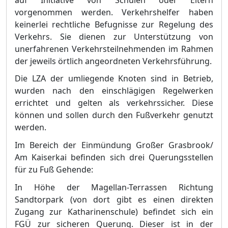
vorgenommen werden. Verkehrshelfer haben
keinerlei rechtliche Befugnisse zur Regelung des
Ver
k
ehrs. Sie dienen zur Unterstü
tzung von
unerfahrenen Verkehrsteilnehmenden im Rahmen
der jeweils ö
rtlich angeordneten Verkehrsfü
hrung.
Die LZA der umliegende Knoten sind in Betrieb,
wurden nach den einschlä
gigen Regelwerken
errichtet und gelten als verkehrs
sicher. Diese
kö
nnen und sollen durch den Fuß
verkehr genutzt
werden.
Im Bereich der Einmü
ndung Groß
er Grasbrook/
Am Kaiserkai befinden sich drei Querungsstellen
fü
r zu Fuß
Gehende:
In Hö
he der Magellan-Terrassen Richtung
Sandtorpark (von dort gibt es ein
en direkten
Zugang zur Katharinenschule) befindet sich ein
FGÜ
zur sicheren Querung. Dieser ist in der