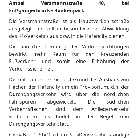
Ampel Versmannstraß
e 40, bei
Fuß
gä
ngerbrü
cke Baakenpark
Die Versmannstraß
e ist als Hauptverkehrsstraß
e
ausgelegt und soll insbesondere der Abwicklung
des Kfz-Verkehrs au
s bzw. in die Hafencity dienen.
Die bauliche Trennung der Verkehrsrichtungen
bewirkt mehr Raum fü
r den kreuzenden
Fuß
verkehr und somit eine Erhö
hung der
Verkehrssicherheit.
Derzeit handelt es sich auf Grund des Ausbaus von
Flä
chen der Hafencity um ein Pr
ovisorium, d.h. der
Durchgangsverkehr wird ü
ber die nö
rdlichen
Fahrspuren abgewickelt. Die sü
dlichen
Verkehrsflä
chen sind dem Anliegerverkehr
vorbehalten, es findet in der Regel kein
Durchgangsverkehr statt.
Gemäß
§
1 StVO ist im Straß
enverkehr stä
ndige