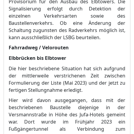
Provisorium fü
r den Ausbau des Elbtowers. Die
Signalisierung erfolgt durch Detektion der
einzelnen Verkehrs
arten sowie des
Baustellenverkehrs. Ob eine Ä
nderung der
Schaltung zugunsten des Radverkehrs mö
glich ist,
kann ausschließ
lich der LSBG beurteilen.
Fahrradweg / Velorouten
Elbbrü
cken bis Elbtower
Die hier beschriebene Situation hat sich aufgrund
der mitt
lerweile verstrichenen Zeit zwischen
Formulierung der Liste (Mai 2023) und der jetzt zu
fertigen Stellungnahme erledigt.
Hier wird davon ausgegangen, dass mit der
beschriebenen Baustelle diejenige in der
Versmannstraß
e in Hö
he des Jufa-Hotels gemeint
war.
Dort wurde im Frü
hjahr 2023 ein
Fuß
gä
ngertunnel als Verbindung zum