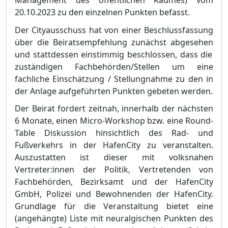
Management des ö
ffentlichen Raumes) vom
20.10.2023 zu den einzelnen Punkten befasst.
Der Cityaus
schuss hat von einer Beschlussfassung
ü
ber die Beiratsempfehlung zunä
chst abgesehen
und stattdessen einstimmig
beschlossen, dass die
zustä
ndigen
Fachbehö
rde
n/Stellen
um eine
fachliche Einschä
tzung / Stellungnahme zu den in
der
Anlage a
ufgefü
hrten Punkten g
ebeten w
erden.
Der Beirat fordert zeitnah, innerhalb der nä
chsten
6 Monate, einen Micro-Workshop bzw. eine Round-
Table Diskussion hinsichtlich des Rad- und
Fuß
verkehrs in der HafenCity zu veranstalten.
Auszustatten ist dieser mit volksnahen
Vertreter:inn
en der Politik, Vertretenden von
Fachbehö
rden, Bezirksamt und der HafenCity
GmbH, Polizei und Bewohnenden der HafenCity.
Grundlage fü
r die Veranstaltung bietet eine
(angehä
ngte) Liste mit neuralgischen Punkten des