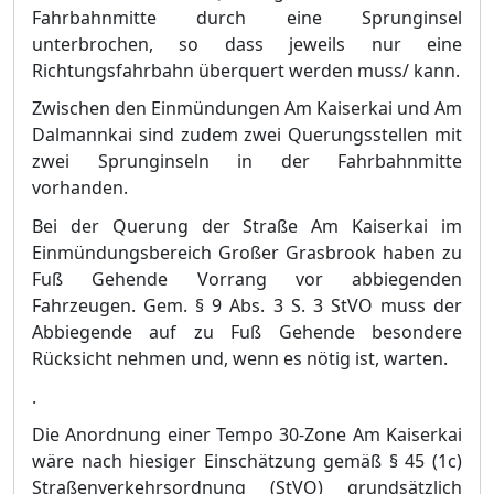
Fahrbahnmitte durch eine Sprunginsel
unterbrochen, so dass jeweils nur eine
Richtungsfahrbahn ü
berquert werden muss/ kann.
Zwischen den Einmü
ndungen Am K
aiserkai und Am
Dalmannkai sind zudem zwei Querungsstellen mit
zwei Sprunginseln in der Fahrbahnmitte
vorhanden.
Bei der Querung der Straß
e Am Kaiserkai im
Einmü
ndungsbereich Groß
er Grasbrook haben zu
Fuß
Gehende Vorrang vor abbiegenden
Fahrzeugen. Gem. §
9 Abs. 3 S. 3 StVO muss der
Abbiegende auf zu Fuß
Gehende besondere
Rü
cksicht nehmen und, wenn es nö
tig ist, warten.
.
Die Anordnung einer Tempo 30-Zone Am Kaiserkai
wä
re nach hiesiger Einschä
tzung gemäß
§
45 (1c)
Straß
enverkehrsordnung (StVO) grundsä
tzlic
h