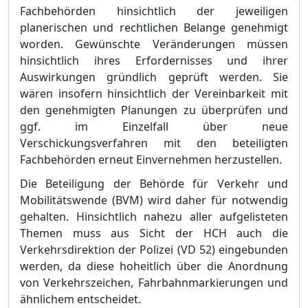
Fachbehö
rden hinsichtli
ch der jeweiligen
planerischen und rechtlichen Belange genehmigt
worden. Gewü
nschte Verä
nderungen mü
ssen
hinsichtlich ihres Erfordernisses und ihrer
Auswirkungen grü
ndlich geprü
ft werden. Sie
wä
ren insofern hinsichtlich der Vereinbarkeit mit
den genehmigt
e
n Planungen zu ü
berprü
fen und
ggf. im Einzelfall ü
ber neue
Verschickungsverfahren mit den beteiligten
Fachbehö
rden erneut Einvernehmen herzustellen.
Die Beteiligung der Behö
rde fü
r Verkehr und
Mobilitä
tswende (BVM) wird daher fü
r notwendig
gehalten. Hins
ichtlich nahezu aller aufgelisteten
Themen muss aus Sicht der HCH auch die
Verkehrsdirektion der Polizei (VD 52) eingebunden
werden, da diese hoheitlich ü
ber die Anordnung
von Verkehrszeichen, Fahrbahnmarkierungen und
ä
hnlichem entscheidet.