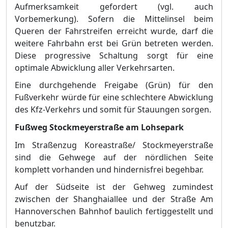
Aufmerksamkeit gefordert (vgl. auch
Vorbemerkung). Sofern die Mittelinsel beim
Queren der Fahrstreifen erreicht wurde, darf die
weitere Fahrbahn erst bei Grü
n betreten werden.
Diese progressive Schaltung sorgt fü
r eine
optimale Abwicklung aller Verkehrsar
t
en.
Eine durchgehende Freigabe (Grü
n) fü
r den
Fuß
verkehr wü
rde fü
r eine schlechtere Abwicklung
des Kfz-Verkehrs und somit fü
r Stauungen sorgen.
Fuß
weg
Stockmeyerstraß
e
am Lohsepark
Im Straß
enzug Koreastraß
e/ Stockmeyerstraß
e
sind die Gehwege auf der nö
rdlichen Seite
komplett vorhanden und hindernisfrei begehbar.
Auf der Sü
dseite ist der Gehweg zumindest
zwischen der Shanghaiallee und der Straß
e Am
Hannoverschen Bahnhof baulich fertiggestellt und
benutzbar.