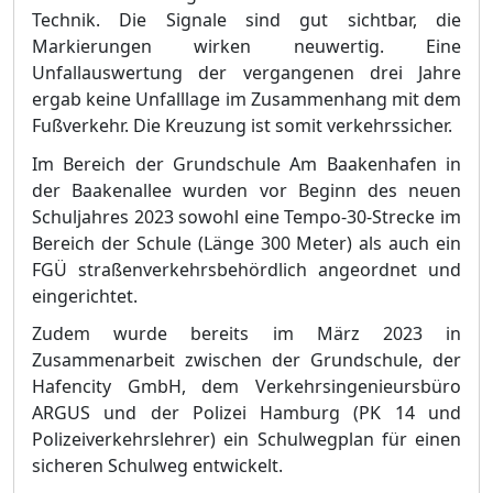
Technik. Die Signale sind gut sichtbar, die
Markierungen wirken neuwertig. Eine
Unfallauswertung der vergangenen drei J
ahre
ergab keine Unfalllage im Zusammenhang mit dem
Fuß
verkehr. Die Kreuzung ist somit verkehrssicher.
Im Bereich der Grundschule Am Baakenhafen in
der Baakenallee wurden vor Beginn des neuen
Schuljahres 2023 sowohl eine Tempo-30-Strecke im
Bereich der S
chule (Lä
nge 300 Meter) als auch ein
FGÜ
straß
enverkehrsbehö
rdlich angeordnet und
eingerichtet.
Zudem wurde bereits im Mä
rz 2023 in
Zusammenarbeit zwischen der Grundschule, der
Hafencity GmbH, dem Verkehrsingenieursbü
ro
ARGUS und der Polizei Hamburg (PK 14
und
Polizeiverkehrslehrer) ein Schulwegplan fü
r einen
sicheren Schulweg entwickelt.