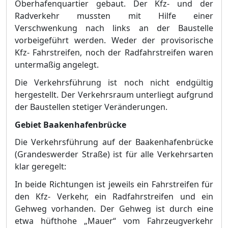
Oberhafenquartier gebaut. Der Kfz- und der
Radverkehr mussten mit Hilfe einer
Verschwenkung nach links an der Baustelle
vorbeigefü
hrt werden. Weder der provisorische
Kfz- Fahrstreifen, noc
h
der Radfahrstreifen waren
untermaß
ig angelegt.
Die Verkehrsfü
hrung ist noch nicht endgü
ltig
hergestellt. Der Verkehrsraum unterliegt aufgrund
der Baustellen stetiger Verä
nderungen.
Gebiet Baakenhafenbrü
cke
Die Verkehrsfü
hrung auf der Baakenhafenbrü
cke
(
Grandeswerder Straß
e) ist fü
r alle Verkehrsarten
klar geregelt:
In beide Richtungen ist jeweils ein Fahrstreifen fü
r
den Kfz- Verkehr, ein Radfahrstreifen und ein
Gehweg vorhanden. Der Gehweg ist durch eine
etwa hü
fthohe „
Mauer“
vom Fahrzeugverkehr