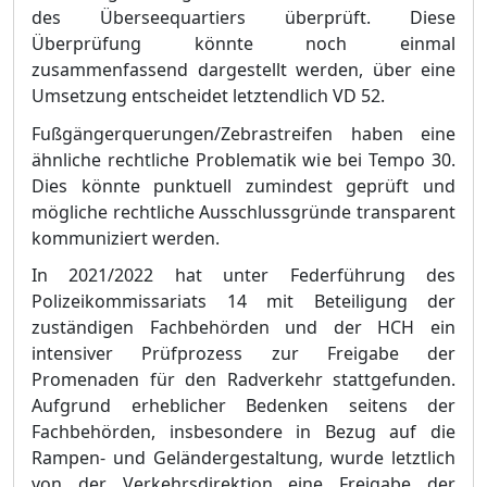
des Ü
bers
e
equartiers ü
berprü
ft. Diese
Ü
berprü
fung kö
nnte noch einmal
zusammenfassend dargestellt werden, ü
ber eine
Umsetzung entscheidet letztendlich VD 52.
Fuß
gä
ngerquerungen/Zebrastreifen haben eine
ä
hnliche rechtliche Problematik wie bei Tempo 30.
Dies kö
nnte p
unktuell zumindest geprü
ft und
mö
gliche rechtliche Ausschlussgrü
nde transparent
kommuniziert werden.
In 2021/2022 hat unter Federfü
hrung des
P
olizeikommissariats
14 mit Beteiligung der
zustä
ndigen Fachbehö
rden und der HCH ein
intensiver Prü
fprozess zur F
reigabe der
Promenaden fü
r den Radverkehr stattgefunden.
Aufgrund erheblicher Bedenken seitens der
Fachbehö
rden, insbesondere in Bezug auf die
Rampen- und Gelä
ndergestaltung, wurde letztlich
von der Verkehrsdirektion eine Freigabe der