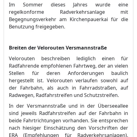
Im Sommer dieses Jahres wurde eine
regelkonforme Radverkehrsanlage mit
Begegnungsverkehr am Kirchenpauerkai fü
r die
Benutzung freigegeben.
Breiten der Velorouten Ver
smannstraß
e
Velorouten beschreiben lediglich einen fü
r
Radfahrende empfohlenen Fahrtweg, der an vielen
Stellen fü
r deren Anforderungen baulich
hergestellt ist. Velorouten verlaufen sowohl auf
der Fahrbahn, als auch in Fahrradstraß
en, auf
Radwegen, Radfahr
streifen und Schutzstreifen.
In der Versmannstraß
e und in der Ü
berseeallee
sind jeweils Radfahrstreifen auf der Fahrbahn in
beide Fahrtrichtungen vorhanden. Sie entsprechen
nach hiesiger Einschä
tzung den Vorschriften der
ERA (Empfehlungen fü
r Radverkehrsa
nlagen).