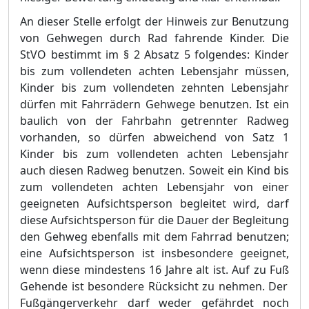
An dieser Stelle erfolgt der Hinweis zur Benutzung
von Gehwegen durch Rad fahrende Kinder. Die
St
VO bestimmt im §
2 Absatz 5 folgendes: Kinder
bis zum vollendeten achten Lebensjahr mü
ssen,
Kinder bis zum vollendeten zehnten Lebensjahr
dü
rfen mit Fahrrä
dern Gehwege benutzen. Ist ein
baulich von der Fahrbahn getrennter Radweg
vorhanden, so dü
rfen abwei
c
hend von Satz 1
Kinder bis zum vollendeten achten Lebensjahr
auch diesen Radweg benutzen. Soweit ein Kind bis
zum vollendeten achten Lebensjahr von einer
geeigneten Aufsichtsperson begleitet wird, darf
diese Aufsichtsperson fü
r die Dauer der Begleitung
de
n
Gehweg ebenfalls mit dem Fahrrad benutzen;
eine Aufsichtsperson ist insbesondere geeignet,
wenn diese mindestens 16 Jahre alt ist. Auf zu Fuß
Gehende ist besondere Rü
cksicht zu nehmen. Der
Fuß
gä
ngerverkehr darf weder gefä
hrdet noch