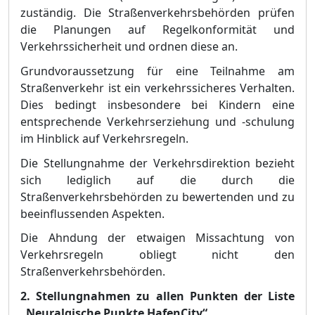
zustä
ndig. Die Straß
enverkehrsbehö
rden prü
fen
die Planungen auf Regelkonformitä
t und
Verkehrssicherheit und ordnen diese an.
Grundvoraussetzung fü
r eine Teilnahme am
Straß
enverkehr ist ein verkehrs
sicheres Verhalten.
Dies bedingt insbesondere bei Kindern eine
entsprechende Verkehrserziehung und -schulung
im Hinblick auf Verkehrsregeln.
Die Stellungnahme der Verkehrsdirektion bezieht
sich lediglich auf die durch die
Straß
enverkehrsbehö
rden
zu bewert
enden und zu
beeinflussenden Aspekten.
Die Ahndung der etwaigen Missachtung von
Verkehrsregeln obliegt nicht den
Straß
enverkehrsbehö
rden.
2.
Stellungnahmen zu allen Punkten der Liste
„
Neuralgische Punkte HafenCity“