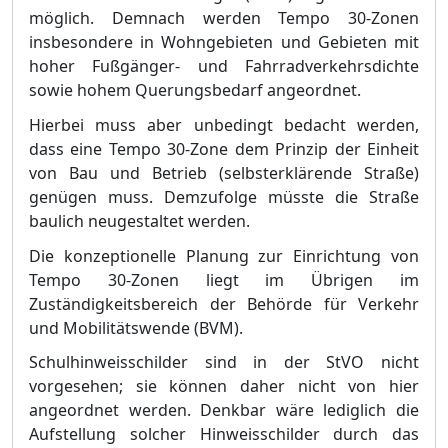
mö
glich. Demnach werden Tempo 30-Zonen
insbesondere in Wohngebieten und Gebieten mit
hoher Fuß
gä
nger- und Fahrradverkehrsdichte
sowie hohem Querungsbedarf angeordnet.
Hierbei muss aber unbedingt bedacht werden,
dass eine Tempo 30-Zone dem Prinzip der Ein
heit
von Bau und Betrieb (selbsterklä
rende Straß
e)
genü
gen muss. Demzufolge mü
sste die Straß
e
baulich neugestaltet werden.
Die konzeptionelle Planung zur Einrichtung von
Tempo 30-Zonen liegt im Ü
brigen im
Zustä
ndigkeitsbereich der Behö
rde fü
r Verkehr
und M
obilitä
tswende (BVM).
Schulhinweisschilder sind in der StVO nicht
vorgesehen; sie kö
nnen daher nicht von hier
angeordnet werden. Denkbar wä
re lediglich die
Aufstellung solcher Hinweisschilder durch das