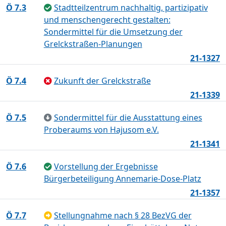
Ö 7.3
Stadtteilzentrum nachhaltig, partizipativ
und menschengerecht gestalten:
Sondermittel für die Umsetzung der
Grelckstraßen-Planungen
21-1327
Ö 7.4
Zukunft der Grelckstraße
21-1339
Ö 7.5
Sondermittel für die Ausstattung eines
Proberaums von Hajusom e.V.
21-1341
Ö 7.6
Vorstellung der Ergebnisse
Bürgerbeteiligung Annemarie-Dose-Platz
21-1357
Ö 7.7
Stellungnahme nach § 28 BezVG der