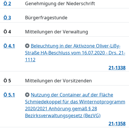
Ö 2
Genehmigung der Niederschrift
Ö 3
Bürgerfragestunde
Ö 4
Mitteilungen der Verwaltung
Ö 4.1
Beleuchtung in der Aktivzone Oliver-Lißy-
Straße HA-Beschluss vom 16.07.2020 - Drs. 21-
1112
21-1338
Ö 5
Mitteilungen der Vorsitzenden
Ö 5.1
Nutzung der Container auf der Fläche
Schmiedekoppel für das Winternotprogramm
2020/2021 Anhörung gemäß § 28
Bezirksverwaltungsgesetz (BezVG)
21-1358