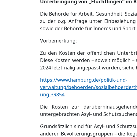
Unterbringung von „
Flü
chtlingen“
im B
Die Behö
rde fü
r Arbeit, Gesundheit, Sozi
zu der o.g. Anfrage unter Einbeziehung
sowie der Behö
rde fü
r I
nneres und Sport (
Vorbemerkung
:
Zu den Kosten der ö
ffentlichen Unterbr
Diese Kosten werden
–
soweit mö
glich
–
2024 letztmalig ange
passt wurden, siehe 
https://www.hamburg.de/politik-und-
verwaltung/behoerden/sozialbehoerde/t
ung-39854
.
Die Kosten
zur darü
berhinausgehend
untergebrachten Asyl- und Schutzsuchend
Grundsä
tzlich sind fü
r Asyl- und Schutz
anderen Bevö
lkerungsgr
uppen
–
die Rege