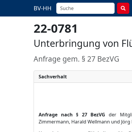
BV-HH
22-0781
Unterbringung von Flü
Anfrage gem. § 27 BezVG
Sachverhalt
Anfrage nach §
27 BezVG
der Mitgl
Zimmermann, Harald Wellmann und Jö
rg 