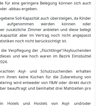
de fü
r eine geringere Belegung kö
nnen sich auch
oder -abbau ergeben.
egebene Soll-Kapazitä
t auch ü
bersteigen, da Kinder
 aufgenommen werden kö
nnen oder
ber zusä
tzliche Zimmer anbieten und diese belegt
skapazitä
t aber im Vertrag noch nicht angepasst
atistiken noch nicht berü
cksichtigt ist.
die Verpflegung der „
Flü
chtlinge“
/Asylsuchenden
 dieses und wie hoch waren im Bezirk Eimsbü
ttel
024.
rachten Asyl- und Schutzsuchenden erhalten
ern
ihnen keine Kü
chen fü
r die Zubereitung von
atering wird entweder von F&W
oder direkt durch
iber beauftragt und beinhaltet drei Mahlzeiten pro
 in Hotels und Hostels von Asyl- und/oder