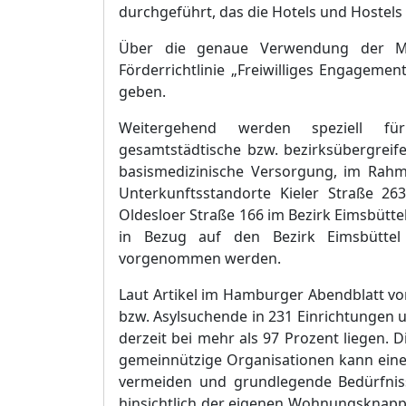
durchgefü
hrt, das die Hotels und Hostel
Ü
ber die genaue Verw
endung der M
Fö
rderrichtlinie „
Freiwilliges Engagement
geben.
Weitergehend werden speziell fü
gesamtstä
dtische bzw. bezirksü
berg
reif
basismedizinische Versorgung, im Rahm
Unterkunftsstandorte Kieler Straß
e 263
Oldesloer Straß
e 166 im Bezirk Eims
b
ü
tt
in Bezug auf den Bezirk Eimsbü
tte
vorgenommen werden.
Laut Artikel im Hamburger Abendblatt vo
bzw. Asylsuchend
e in 231 Einrichtungen 
derzeit bei mehr als 97 Prozent liegen. 
gemeinnü
tzige Organisationen kann ein
vermei
d
en und grundlegende Bedü
rfni
hinsichtlich der eigenen Wohnungsknapphe