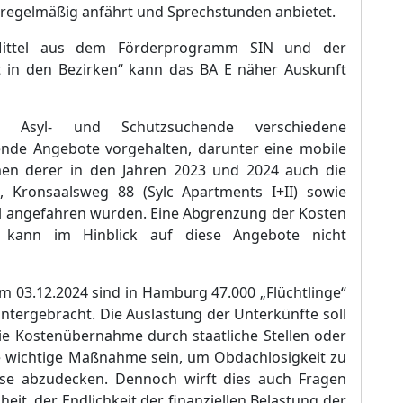
s regelmäß
ig anfä
hrt und Sprechstunden anbietet.
ittel aus dem Fö
rderprogramm SIN und der
 in den Bezirken“
kann das BA E nä
her Auskunft
r Asyl- und Schutzsuchende verschiedene
ende Angebote vorgehalten, darunter eine mobile
en derer in den Jahren 2023 und 2024 auch die
, Kronsaalsweg 88 (Sylc Apartments I+II) sowie
el angefahren wurden. Eine Abgrenzung der Kosten
l kann im Hinblick auf diese Angebote nicht
m 03.12.2024 sind in Hamburg 47.000 „
Flü
chtlinge“
untergebracht. Die Auslastung der Unterkü
nfte soll
Die Kostenü
bernahme durch staatliche Stellen oder
e wichtige Maß
nahme sein, um Obdachlosigkeit zu
sse abzudecken. Dennoch wirft dies auch Fragen
it, der Endlichkeit der finanziellen Belastung der