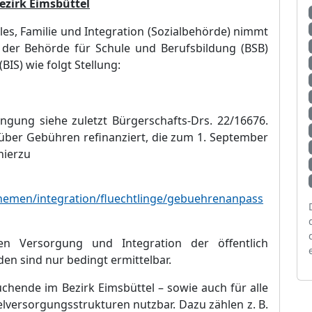
ezirk Eimsbü
ttel
ales, Familie und Integration (Sozialbehö
rde) nimmt
 der Behö
rde fü
r Schule und Berufsbildung (BSB)
BIS) wie folgt Stellung:
ingung siehe zuletzt Bü
rgerschafts-Drs. 22/16676.
ü
ber Gebü
hren refinanziert, die zum 1. September
hierzu
hemen/integration/fluechtlinge/gebuehrenanpass
en Versorgung und Integration der ö
ffentlich
en sind nur bedingt ermittelbar.
suchende im Bezirk Eimsbü
ttel
–
sowie auch fü
r alle
lversorgungsstrukturen nutzbar. Dazu zä
hlen z. B.