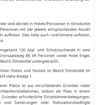
de sind derzeit in Hotels/Pensionen in Eimsbü
ttel
d Pensionen mit der jeweils entsprechenden Anzahl
 auflisten. Dies bitte auch rü
ckfü
hrend auflisten,
te.
nsgesamt 126 Asyl- und Schutzsuchende in zwei
 Kronsaalsweg 88: 69 Personen sowie Hotel Engel,
 Bezirk Eim
sbü
ttel untergebracht.
zten Hotels und Hostels im Bezirk Eimsbü
ttel im
24 siehe Anlage 1.
aren Plä
tze ist aus verschiedenen Grü
nden meist
milienkonstellationen, sodass ein Platz in einem
n Grü
nden erforderliche Einzelzimmerbelegungen,
 und Sanierungen oder fluktuationsbedi
n
gte