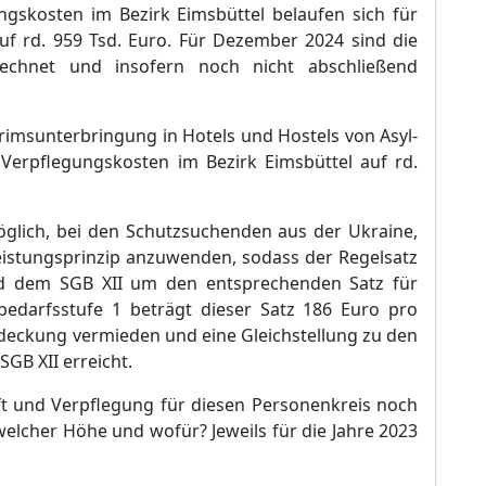
ngskosten im Bezirk Eimsbü
ttel belaufen sich fü
r
f rd. 959 Tsd. Euro. Fü
r Dezember 2024 sind die
echnet und insofern noch nicht abschließ
end
terimsunterbringung in Hotels und Hostels von
Asyl-
Verpflegungskosten im Bezirk Eimsbü
ttel auf rd.
ö
glich, bei den Schutzsuchenden aus der Ukraine,
leistungsprinzip anzuwen
den, sodass der Regelsatz
nd dem SGB XII um den entsprechenden Satz fü
r
lbedarfsstufe 1 beträ
gt dieser Satz 186 Euro pro
fsdeckung vermieden und
e
ine Gleichstellung zu den
GB XII erreicht.
t und Verpflegung fü
r diesen Personenkreis noch
 welcher Hö
he und wofü
r? Jeweils fü
r die Jahre 2023