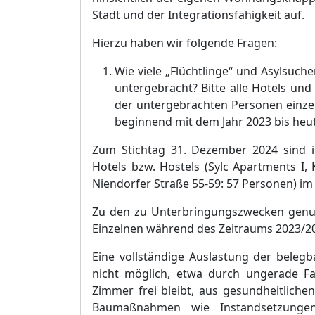
Stadt und der Integrationsfä
higkeit auf.
Hierzu haben wir folgende Fragen:
Wie viele
„
Flü
chtlinge“
und Asylsuchen
untergebracht? Bitte alle Hotels un
der untergebrachten Personen einzeln
begin
n
end mit dem Jahr 2023 bis heu
Zum Stichtag 31. Dezember 2024 sind i
Hotels bzw. Hostels (Sylc Apartments I,
Niendorfer Straß
e 55-59: 57 Personen) im
Zu den zu Unterbringungszwecken genut
Einzelnen wä
hrend des Zeitraums 2023/20
Eine vollstä
ndige Auslastung der belegb
nicht mö
glich, etwa durch ungerade Fa
Zimmer frei bleibt, aus gesundheitliche
Baumaß
nahmen wie Instandsetzungen