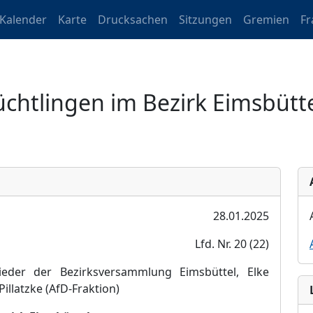
Kalender
Karte
Drucksachen
Sitzungen
Gremien
Fr
chtlingen im Bezirk Eimsbütt
28.01.2025
Lfd. Nr. 20 (22)
ieder der Bezirksversammlung Eimsbü
ttel, Elke
Pillatzke (AfD-Fraktion)