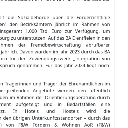
llt die Sozialbehö
rde ü
ber die F
ö
rderrichtlinie
en“
den Bezirksä
mtern jä
hrlich im Rahmen von
insgesamt 1.000 Tsd. Euro zur Verfü
gung, um
burg zu unterstü
tzen. Auf das BA E e
n
tfielen in den
men der Fremdbewirtschaftung abrufbarer
jä
hrlich. Davon wurden im Jahr 2023 durch das BA
uro fü
r den Zuwendungszweck „
Integration vo
n
spruch genommen. Fü
r das Jahr 2024 liegt noch
en Trä
gerinnen und Trä
ger, der Ehrenamtlichen im
bergreifenden Angebote we
rden den ö
ffentlich
nden im Rahmen der Orientierungsberatung durch
ement aufgezeigt und in Bedarfsfä
llen eine
tzt. In Hotels und Hostels wird die
n den ü
brigen Unterkunftsstandorten
–
durch das
ET) von F&W Fö
rdern & Wohnen Aö
R (F&W)