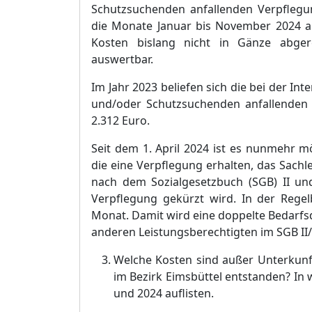
Schutzsuchenden anfallenden Verpflegu
die Mona
te Januar bis November 2024 au
Kosten bislang nicht in Gä
nze abger
auswertbar.
Im Jahr 2023 beliefen sich die bei der In
und/oder Schutzsuchenden anfallenden 
2.312 Euro.
Seit dem 1. April 2024 ist es nunmehr m
die eine Verpflegung erhalten, das Sach
nach dem Sozialgesetzbuch (SGB) II u
Verpflegung gekü
rzt wird. In der Rege
Monat. Damit wird eine doppelte Bedar
anderen Leistungsberechtigten im SGB II/S
Welche Kosten sind auß
er Unterkunf
im Bezirk Eimsbü
ttel entstanden? In
und 2024 auflisten.