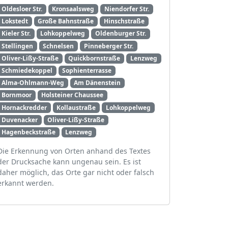
Oldesloer Str.
Kronsaalsweg
Niendorfer Str.
Lokstedt
Große Bahnstraße
Hinschstraße
Kieler Str.
Lohkoppelweg
Oldenburger Str.
Stellingen
Schnelsen
Pinneberger Str.
Oliver-Lißy-Straße
Quickbornstraße
Lenzweg
Schmiedekoppel
Sophienterrasse
Alma-Ohlmann-Weg
Am Dänenstein
Bornmoor
Holsteiner Chaussee
Hornackredder
Kollaustraße
Lohkoppelweg
Duvenacker
Oliver-Lißy-Straße
Hagenbeckstraße
Lenzweg
Die Erkennung von Orten anhand des Textes
der Drucksache kann ungenau sein. Es ist
daher möglich, das Orte gar nicht oder falsch
erkannt werden.