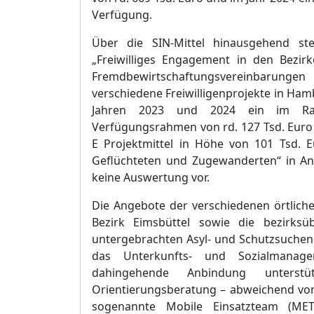
Verfü
gung.
Ü
ber die SIN-Mittel hinausgehend ste
„
Freiwilliges Engagement in den Bezirk
Fremdbewirtschaftungsvereinbarungen 
verschiedene Freiwilligenprojekte in Ham
Jahren 2023 und 2024 ein im Rah
Verfü
gungsrahmen von rd. 127 Tsd. Euro 
E Projektmittel in Hö
he von 101 Tsd. E
Geflü
chteten und Zugewanderten“
in An
keine Auswertung vor.
Die Angebote der verschiedenen ö
rtlich
Bezirk Eimsbü
ttel sowie die bezirksü
untergebrachten Asyl- und Schutzsuche
das Unterkunfts- und Sozialmanag
dahingehende Anbindung unterstü
Orientier
u
ngsberatung
–
abweichend vo
sogenannte Mobile Einsatzteam (M