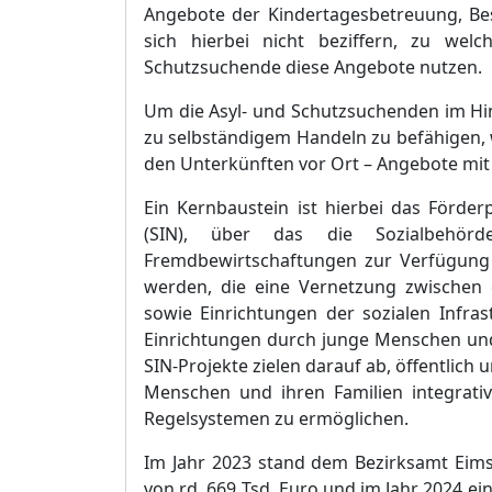
Angebote der Kindertagesbetreuung, Be
sich hierbei nicht beziffern, zu we
Schutzsuchende diese An
g
ebote nutzen.
Um die Asyl- und Schutzsuchenden im H
zu selbstä
ndigem Handeln zu befä
higen,
den Unterkü
nften vor Ort
–
Angebote mit 
Ein Kernbaustein ist hierbei das Fö
rder
(SIN), ü
ber das die Sozialbehö
rd
Fremdbewirtschaftungen zur Verfü
gung 
werden, die eine Vernetzung zwischen
sowie Einrichtungen der sozialen Infra
Einrichtungen durch junge Menschen und
SIN-Projekte zielen
darauf ab, ö
ffentlich
Menschen und ihren Familien integrat
Regelsystemen zu ermö
glichen.
Im Jahr 2023 stand dem Bezirksamt Eim
von rd. 669 Tsd. Euro und im Jahr 2024 