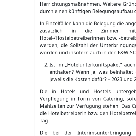
Herrichtungsmaß
nahmen. Weitere Grü
n
durch einen kü
nftigen Belegungsaufbau 
In Einzelfä
llen kann die Belegung die ang
zusä
tzlich in di
e Zimmer mit
Hotel-/Hostelbetreiberinnen bzw. -betrei
werden, die Sollzahl der Unterbringung
worden und insofern auch in den F&W-
S
t
Ist im „
Hotelunterkunftspaket“
auch 
enthalten? Wenn ja, was beinhaltet
jeweils die Kosten dafü
r?
–
2023 und 2
Die in Hotels und Hostels untergeb
Verpflegung in Form von Catering, sof
Mahlzeiten zur Verfü
gung stehen. Das C
die Hote
l
betreiberin bzw. den Hotelbetre
Tag.
Die bei der Interimsunterbringung