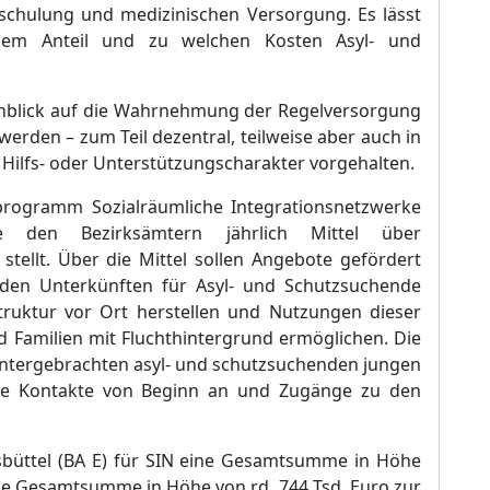
schulung und medizinischen Versorgung. Es lä
sst
lchem Anteil und zu welchen Kosten Asyl- und
inblick auf die Wahrnehmung der Regelversorgung
 werden
–
zum Teil dezentral, teilweise aber auch in
Hilfs- oder Unterstü
tzun
gscharakter vorgehalten.
programm Sozialrä
umliche Integrationsnetzwerke
e den Bezirksä
mtern jä
hrlich Mittel ü
ber
stellt. Ü
ber die Mittel sollen An
gebote gefö
rdert
 den Unterkü
nften fü
r Asyl- und Schutzsuchende
struktur vor Ort herstellen und Nutzungen dieser
 Familien mit Fluchthintergrun
d
ermö
glichen. Die
 untergebrachten asyl- und schutzsuchenden jungen
ive Kontakte von Beginn an und Zugä
nge zu den
sbü
ttel (BA E) fü
r SIN eine Gesamtsumme in Hö
he
eine Gesamtsumme in Hö
he von rd. 744 Tsd. Euro zur