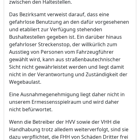
zwischen den Haltestellen
.
D
as Bezirksamt verweist darauf, dass eine
gefahrlose Benutzung an den dafü
r vorgesehenen
und etabliert zur Verfü
gung stehenden
Bushaltestellen gegeben ist. Ein darü
ber hinaus
gefahrloser Streckenstop, der willkü
rlich zum
Ausstieg von Personen vom Fahrzeugf
ü
hrer
gewä
hlt wird, kann aus straß
enbautechnischer
Sicht nicht gewä
hrleistet werden und liegt damit
nicht in der Verantwortung und Zustä
ndigkeit der
Wegebaulast.
Eine Ausnahmegenehmigung liegt daher nicht in
unserem Ermessensspielraum und wird daher
nicht
befü
rwortet.
Wenn die Betreiber der HVV sowie der VHH die
Handhabung trotz alledem weiterverfolgt, sind sie
dazu verpflichtet, die FHH von Schä
den Dritter frei