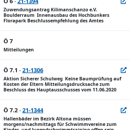
Ö 6
-
21-1394
Zuwendungsantrag Kilimanschanzo e.V. 
Boulderraum  Innenausbau des Hochbunkers
Florapark Beschlussempfehlung des Amtes
Ö 7
Mitteilungen
Ö 7.1
-
21-1306
Aktion Sicherer Schulweg  Keine Baumprüfung auf
Kosten der Eltern Mitteilungsdrucksache zum
Beschluss des Hauptausschusses vom 11.06.2020
Ö 7.2
-
21-1344
Hallenbäder im Bezirk Altona müssen
morgens/nachmittags für Schwimmvereine zum
Kinder- und Jugendschwimmtraining offen sein