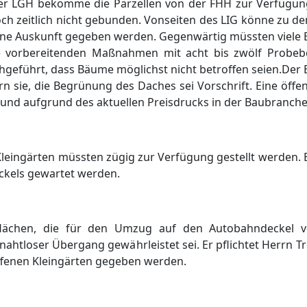
Der LGH bekomme die Parzellen von der FHH zur Verfü
gung
och zeitlich nicht gebunden. Vonseiten des LIG kö
nne zu de
keine Auskunft gegeben werden.
Gegenwä
rtig mü
ssten viel
e vorbereitenden Maß
nahmen mit acht bis zwö
lf Probeb
chgefü
hrt, dass Bä
ume mö
glichst nicht betroffen seien.
Der 
rn sie, die Begrü
nung des Daches sei Vorschrift. Eine ö
ffe
nd aufgrund des aktuellen Preisdrucks in der Baubranche n
Kleingä
rten mü
ssten zü
gig zur Verfü
gung gestellt werden. 
eckels gewartet werden.
lä
chen, die fü
r den Umzug auf den Autobahndeckel v
 nahtloser Ü
bergang gewä
hrleistet sei. Er pflichtet Herrn 
ffenen Kleingä
rten gegeben werden.