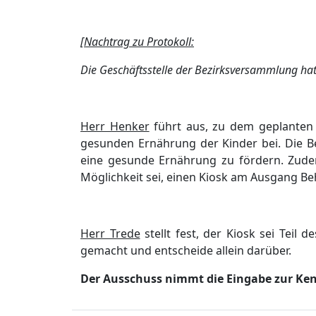
[
Nachtrag zu Protokoll:
Die Geschä
ftsstelle der Bezirksversammlung ha
Herr Henker
fü
hrt aus, zu dem geplanten 
gesunden Ernä
hrung der Kinder bei. Die 
eine gesunde Ernä
hrung zu fö
rdern. Zud
Mö
glichkeit sei, einen Kiosk am Ausgang B
Herr Trede
stellt fest, der Kiosk sei Teil
gemacht und entscheide allein darü
ber.
Der Ausschuss nimmt die Eingabe zur Ken