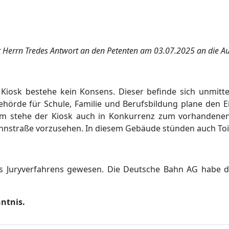
t Herrn Tredes Antwort an den Petenten am 03.07.2
025 an die Au
Kiosk bestehe kein Konsens. Dieser befinde sich unmitte
Behö
rde fü
r Schule, Familie und
Berufsbildung plane den E
em stehe der Kiosk auch in Konkurrenz zum vorhandenen
ehnstraß
e vo
r
zusehen. In diesem Gebä
ude stü
nden auch Toi
 des Juryverfahrens gewesen. Die Deutsche Bahn AG ha
be d
ntnis.