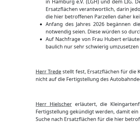
in Hambur
g e.V. (LGH) und dem LIG. 
Ersatzflä
chen verantwortlich, darin jed
die hier betroffenen Parzellen daher 
Anfang des Jahres 2026 begä
nnen di
notwendig seien.
Diese wü
rden so dur
Auf Nachfrage von Frau Hubert erlä
ute
baulich
nur
sehr schwierig umzusetzen u
Herr Trede
stellt fest, Ersatzflä
chen fü
r die 
nicht auf die Fertigstellung des Autobahnd
Herr Hielscher
erlä
utert, die Kleingartenf
Fertigstellung gek
ü
ndigt werden, damit ein
Suche nach Ersatzflä
chen fü
r die hier betro