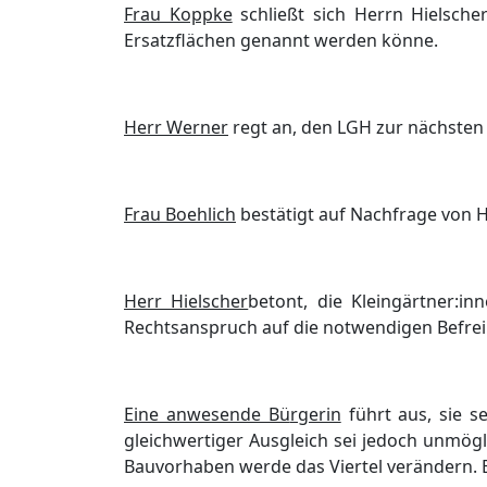
Frau Koppke
schließ
t sich Herrn Hielsch
Ersatzflä
chen genannt werden kö
nne.
Herr Werner
regt an, den LGH zur nä
chsten
Fra
u Boehlich
bestä
tigt auf Nachfrage von
Herr Hielscher
betont, die Kleingä
rtner:in
Rechtsanspru
ch auf die notwendigen Befre
Eine anwesende Bü
rgerin
fü
hrt aus, sie s
gleichwertig
er Ausgleich sei jedoch unmö
g
Bauvorhaben werde das Viertel verä
ndern. 