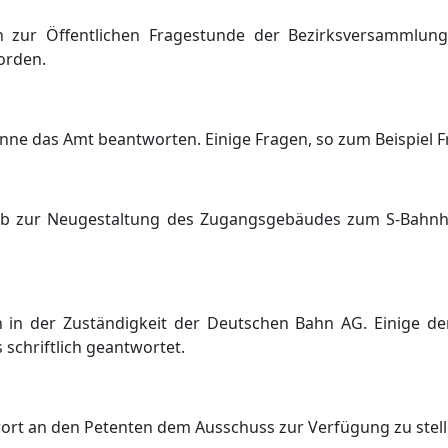
en zur Ö
ffentlichen Fragestunde der Bezirksversammlun
orden.
nne das Amt beantworten. Einige Fragen, so zum Beispiel Fr
rb zur Neugestaltung des Zugangsgebä
udes zum S-Bahnh
 in der Zustä
ndigkeit der Deutschen Bahn AG. Einige der
s schriftlich geantwortet.
wort an den Petenten dem Ausschuss zur Verfü
gung zu stell