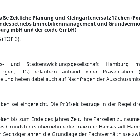
e Zeitliche Planung und Kleingartenersatzflächen (Fo
 Landesbetriebs Immobilienmanagement und Grundvermög
burg mbH und der coido GmbH)
 (TOP 3).
gs- und Stadtentwicklungsgesellschaft Hamburg 
mö
gen
, LIG
) erlä
utern anhand einer Prä
sentation
ß
e und heben dabei auch auf Nachfragen der Ausschussmitg
ben sei eingereicht. Die Prü
fzeit betrage in der Regel dre
elten bis zum Ende des Jahres Zeit, ihre Parzellen zu rä
ume
es Grundstü
cks ü
bernehme die Freie und Hansestadt Hamb
en Sechzigerjahren die Grundlage der Pachtverhä
ltnisse z