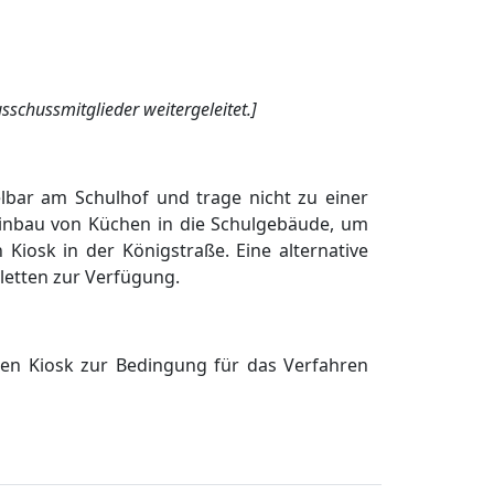
sschussmitglieder weitergeleitet.]
lbar am Schulhof und trage nicht zu einer
inbau von Kü
chen in die Schulgebä
ude, um
 Kiosk in der Kö
nigstraß
e. Eine alternative
letten zur Verfü
gung.
en Kiosk zur Bedingung fü
r das Verfahren