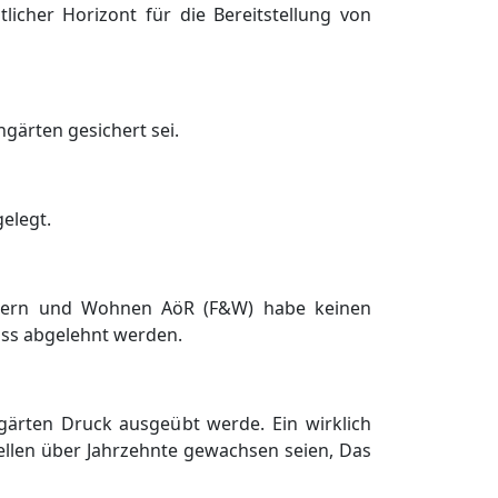
tlicher Horizont fü
r die Bereitstellung von
ingä
rten gesichert sei.
elegt.
dern und Wohnen Aö
R
(F&W)
habe keinen
ss abgelehnt werden.
ngä
rten Druck ausgeü
bt werde. Ein wirklich
ellen ü
ber Jahrzehnte gewachsen seien, Das