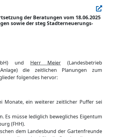
rtsetzung der Beratungen vom 18.06.2025
en sowie der steg Stadterneuerungs-
mbH
) und
Herr Meier
(Landesbetrieb
(Anlage)
die zeitlichen Planungen zum
lieder folgendes hervor:
i Monate, ein weiterer zeitlicher Puffer sei
n.
Es mü
sse lediglich bewegliche
s Eigentum
urg (FHH).
wischen dem Landesbund der Gartenfreunde