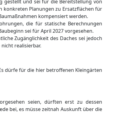
 gestellt und sei fü
r die Bereitstellung von
n konkreten Planungen zu Ersatzf
ä
chen fü
r
e Baumaß
nahmen kompensiert werden.
ohrungen, die fü
r statische Ber
echnungen
Baubeginn sei fü
r April 2027 vorgesehen.
ntliche Zugä
nglichkeit des Daches sei jedoch
icht realisierbar.
Es dü
rfe
fü
r die hier betroffenen Kleingä
rten
orgesehen seien, dü
rften erst zu dessen
Trede bei, es mü
sse zeitnah Auskunft ü
ber die