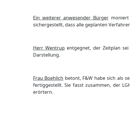
Ein weiterer anwesender Bü
rger
moni
ert
sichergestellt, dass alle geplanten Verfahr
Herr Wentrup
entgegnet, der Zeitplan sei 
Darstellung.
Frau Boehlich
betont, F&W habe sich als se
fertiggestellt. Sie fas
st zusammen, der LG
erö
rtern.