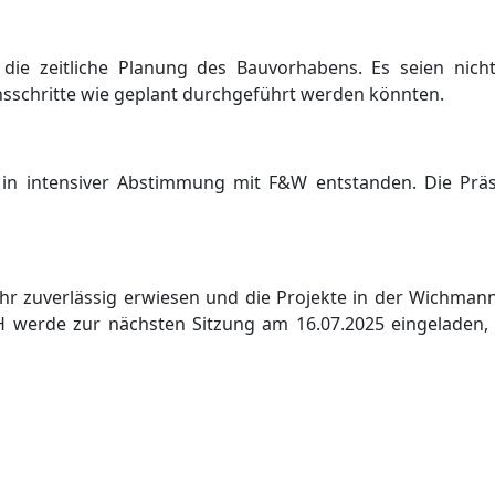
 die zeitliche Planung des Bauvorhabens. Es seien nich
ensschritte wie geplant durchgefü
hrt werden kö
nnten.
in intensiver Abst
immung mit F&W entstanden. Die Prä
hr zuverlä
ssig erwiesen und die Projekte in der Wichman
H werde zur nä
chsten Sitzung am 16.07.2025 eingeladen, 