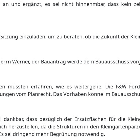
er an und
ergä
nzt, es sei nicht hinnehmbar, dass kein zei
 Sitzung einzuladen, um zu beraten, ob die Zukunft der Kle
 Herrn Werner, der Bauantrag werde dem Bauausschuss vorg
nen mü
ssten erfahren, wie es weitergehe. Die F&W Fö
r
iungen vom Planrecht. Das Vorhaben kö
nne im Bauausschu
ei dankbar, dass bezü
glich der Ersatzflä
chen fü
r die Klei
lich herzustellen, da die Strukturen in den Kleingartenparz
Es sei dringend mehr Begrü
nung notwendig.