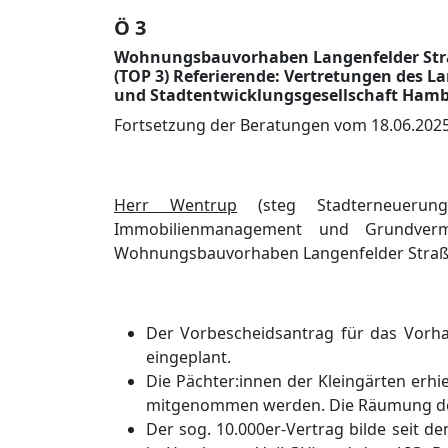
Ö 3
Wohnungsbauvorhaben Langenfelder Straß
(TOP 3) Referierende: Vertretungen des
und Stadtentwicklungsgesellschaft Ham
Fortsetzung der Beratungen vom 18.06.2025
Herr Wentrup
(
steg Stadterneuerun
Imm
obilienmanagement und Grundver
Wohnungsbauvorhaben Langenfelder Stra
Der Vorbescheidsantrag fü
r
das Vorha
eingeplant.
Die Pä
chter:innen der Kleingä
rten erhi
mitgenommen werden. Die Rä
umung d
Der sog. 10.000er-Vertrag bilde seit d