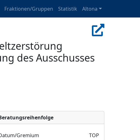
Fraktionen/Gruppen
Statistik
Altona
ltzerstörung
lung des Ausschusses
Bera­tungs­reihen­folge
Datum/Gremium
TOP