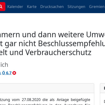
Kalender
Karte
Drucksachen
Sitzungen
Gremien
mmern und dann weitere Umwe
ht gar nicht Beschlussempfeh
elt und Verbraucherschutz
ich
s
Ö 6.7
itzung vom 27.08.2020 die als Anlage beigefügte