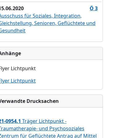
15.06.2020
Ö 3
Ausschuss für Soziales, Integration,
Gleichstellung, Senioren, Geflüchtete und
Gesundheit
Anhänge
Flyer Lichtpunkt
Flyer Lichtpunkt
Verwandte Drucksachen
21-0954.1
Träger Lichtpunkt -
Traumatherapie- und Psychosoziales
Zentrum für Geflüchtete Antrag auf Mittel