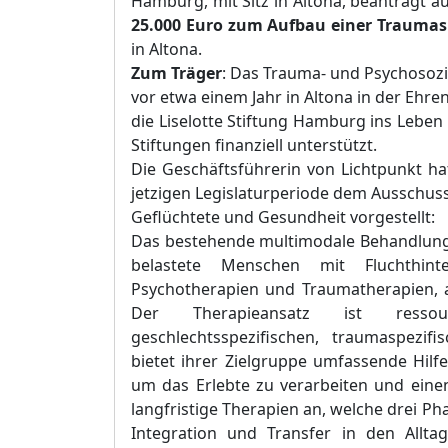
Hamburg
, mit Sitz in Altona, beantragt
au
25.000 Euro
zum Aufbau einer Traumas
in Altona.
Zum Träger
: Das Trauma- und Psychos
oz
vor etwa einem Jahr
in Altona in der Ehr
die Liselotte Stiftung Hamburg ins Lebe
St
iftungen finanziell unterstützt
.
Die
Geschäftsführerin von Lichtpunkt hat
jetzigen Legislaturperiode dem
Ausschuss 
Geflüchtete und Gesundheit
vorgestellt:
Das bestehende multimodale Be
handlung
belastete Menschen mit Fluchthint
Psychotherapien und Traumatherapien, a
Der Therapieansatz ist ressou
geschlechtsspezifischen, traumaspezifis
bietet ihrer Zielgruppe umfassende Hilf
um das Erlebte zu verarbeiten und einen
langfristige Therapien
an, welche drei P
Integration und Transfer in den Allt