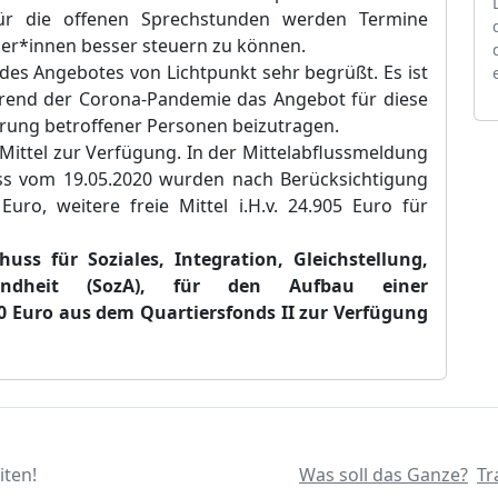
Für die offenen Sprechstunden werden Termine
ler*innen besser steuern zu können.
 des Angebotes von Lichtpunkt sehr begrüßt. Es ist
ährend der Corona-Pandemie das Angebot für diese
erung betroffener Personen beizutragen.
Mittel zur Verfügung. In der
Mittelabflussmeldung
s vom 19.05.2020
wurden nach Berücksichtigung
 Euro, weitere freie Mittel i.H.v. 24.905 Euro
für
huss für Soziales, Integration, Gleichstellung,
ndheit
(SozA)
, für
den
Aufbau einer
00 Euro
aus dem Q
uartiersfonds
II
zur Verfügung
iten!
Was soll das Ganze?
Tr