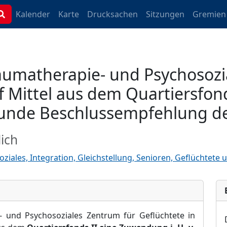
Kalender
Karte
Drucksachen
Sitzungen
Gremien
raumatherapie- und Psychosozi
f Mittel aus dem Quartiersfon
tunde Beschlussempfehlung d
ich
oziales, Integration, Gleichstellung, Senioren, Geflüchtete
e- und Psychosoziales Zentrum
für Geflüchtete in