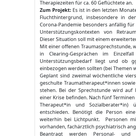
Therap
iezeiten für ca. 60 Geflüchtete
an.
Zum Projekt:
Es ist in den letzten Mona
Fluchthintergrund,
insbesondere in den 
Corona-Pandemie besonders anfällig für 
Unterstützungskontexten von Retrauma
Dieser Situation soll mit einem erweiter
Mit einer offenen Traumasprechstunde, w
in Clearing-Gesprächen im
Einzelfal
Unterstützungsbedarf liegt und ob ggf
einbezogen werden sollten (bei Themen w
Ge
plant sind zweimal wöchentliche
vie
r
geschulte Traumatherapeut*innen sowie
stehen. Bei der Sprechstunde wird auf 
einer Krise befinden. Nach fünf Terminen 
Therapeut*in und Sozialberater
*
in) 
entschieden. Benötigt die Person eine
weiterhin bei Lichtpunkt. Personen mi
vorhanden, fachärztlich psychiatrisch a
Beantragt werden Personal- und S