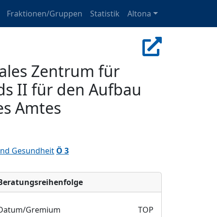
Fraktionen/Gruppen
Statistik
Altona
ales Zentrum für
ds II für den Aufbau
es Amtes
 und Gesundheit
Ö 3
Bera­tungs­reihen­folge
Datum/Gremium
TOP