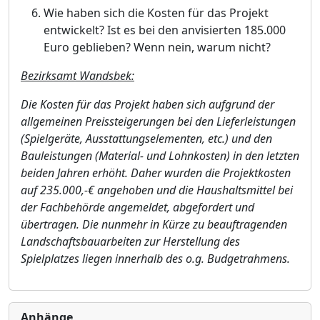
Wie haben sich die Kosten fü
r das Projekt
entwickelt? Ist es bei den anvisierten 185.000
Euro geblieben? Wenn nein,
warum nicht?
Bezirksamt Wandsbek:
Die Kosten fü
r das Projekt haben sich aufgrund der
allgemeinen Preissteigerungen bei den Lieferleistungen
(Spielgerä
te, Ausstattungselementen, etc.) und den
Bauleistungen (Material- und Lohnkosten) in den letzten
beiden Jahren erhö
ht. Daher wurden die Projektkosten
auf 235.000,-€
angehoben und die Haushaltsmittel bei
der Fachbehö
rde angemeldet, abgefordert und
ü
bertrag
e
n. Die nunmehr in Kü
rze zu beauftragenden
Landschaftsbauarbeiten zur Herstellung des
Spielplatzes liegen innerhalb des o.g. Budgetrahmens.
Anhänge