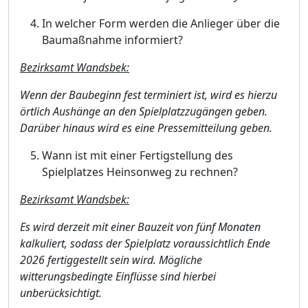
In welcher
Form werden die Anlieger ü
ber die
Baumaß
nahme informiert?
Bezirksamt Wandsbek:
Wenn der Baubeginn fest terminiert ist, wird es hierzu
ö
rtlich Aushä
nge an den Spielplatzzugä
ngen geben.
Darü
ber hinaus wird es eine Pressemitteilung geben.
Wann ist mit einer Fertigstellung des
Spielplatzes Heinsonweg zu rechnen?
Bezirksamt Wandsbek:
Es wi
rd derzeit mit einer Bauzeit von fü
nf Monaten
kalkuliert, sodass der Spielplatz voraussichtlich Ende
2026 fertiggestellt sein wird. Mö
gliche
witterungsbedingte Einflü
sse sind hierbei
unberü
cksichtigt.