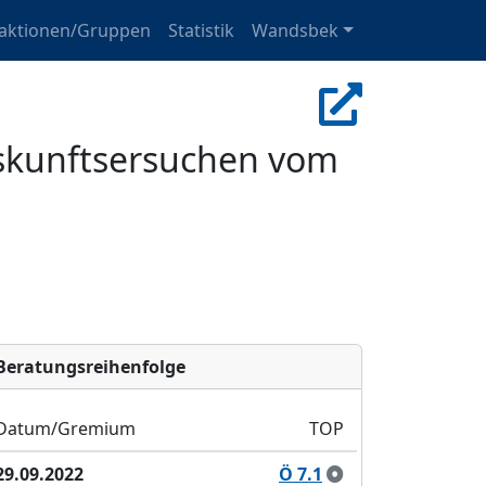
raktionen/Gruppen
Statistik
Wandsbek
uskunftsersuchen vom
Bera­tungs­reihen­folge
Datum/Gremium
TOP
29.09.2022
Ö 7.1