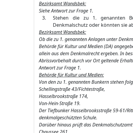
Bezirksamt Wandsbek:
Siehe Antwort zur Frage 1.
Stehen die zu 1. genannten B
Denkmalschutz oder könnten sie a
Bezirksamt Wandsbek:
Ob die zu 1. genannten Anlagen unter Denkm
Behörde für Kultur und Medien (DA) angegebe
allein aus dem Denkmalrecht ergeben. In bes
Abrissvorbehalt durch vor Ort geltende Erhal
Antwort zur Frage 1.
Behörde für Kultur und Medien
:
Von den zu 1. genannten Bunkern stehen fol
Schellingstraß
e 43/Fichtestraß
e,
Hasselbrookstraß
e 174,
Von-Hein-Straß
e 19.
Der Tiefbunker Hasselbrooksstraß
e 59-61/Rit
denkmalgeschü
tzten Schule.
Darü
ber hinaus prü
ft das Denkmalschutzamt
Chaussee 261.