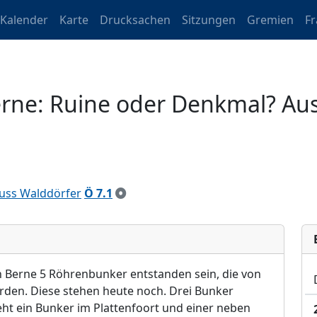
Kalender
Karte
Drucksachen
Sitzungen
Gremien
F
Berne: Ruine oder Denkmal? A
uss Walddörfer
Ö 7.1
in Berne 5 Röhrenbunker entstanden sein, die von
urden. Diese stehen heute noch. Drei Bunker
ht ein Bunker im Plattenfoort und einer neben