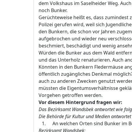
dem Volkshaus im Saselheider Weg. Auch
noch Bunker.
Gerüchteweise heißt es, dass zumindest 
Polizei gerufen wird, weil sich Jugendlic
den Bunkern, die schon vor Jahren zugema
aufgebrochen und wieder neu verschlosse
beschmiert, beschädigt und wenig ansehn
Würden die Bunker aus dem Wald entfernt
und das Unterholz renaturieren. Auch and
Könnten in den Bunkern Fledermäuse ang
öffentlich zugängliches Denkmal möglich?
auch zu anderen Zwecken genutzt werden
müssten die Eigentumsverhältnisse geklär
Vorgehen getroffen werden.
Vor diesem Hintergrund frage
n wir
:
Das Bezirksamt Wandsbek antwortet wie folg
Die Behörde für Kultur und Medien antwortet 
An welchen Orten sind Bunker im 
Bezirksamt Wandsbek: