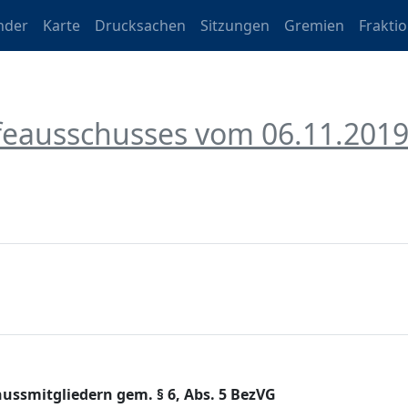
nder
Karte
Drucksachen
Sitzungen
Gremien
Frakti
lfeausschusses vom 06.11.201
ussmitgliedern gem. § 6, Abs. 5 BezVG