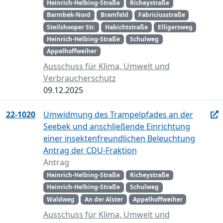
Heinrich-Helbing-Straße
Richeystraße
Barmbek-Nord
Bramfeld
Fabriciusstraße
Steilshooper Str.
Habichtstraße
Elligersweg
Heinrich-Helbing-Straße
Schulweg
Appelhoffweiher
Ausschuss für Klima, Umwelt und
Verbraucherschutz
09.12.2025
22-1020
Umwidmung des Trampelpfades an der
Seebek und anschließende Einrichtung
einer insektenfreundlichen Beleuchtung
Antrag der CDU-Fraktion
Antrag
Heinrich-Helbing-Straße
Richeystraße
Heinrich-Helbing-Straße
Schulweg
Waldweg
An der Alster
Appelhoffweiher
Ausschuss für Klima, Umwelt und