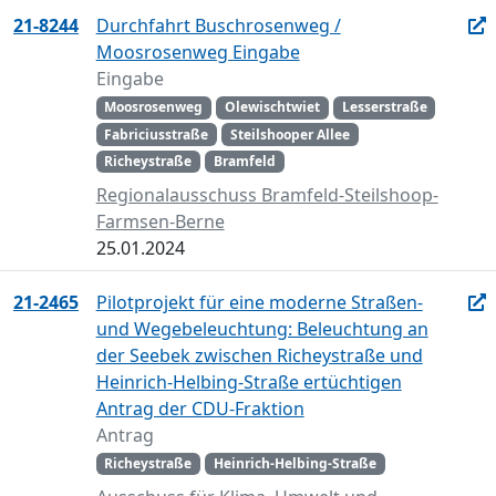
21-8244
Durchfahrt Buschrosenweg /
Moosrosenweg Eingabe
Eingabe
Moosrosenweg
Olewischtwiet
Lesserstraße
Fabriciusstraße
Steilshooper Allee
Richeystraße
Bramfeld
Regionalausschuss Bramfeld-Steilshoop-
Farmsen-Berne
25.01.2024
21-2465
Pilotprojekt für eine moderne Straßen-
und Wegebeleuchtung: Beleuchtung an
der Seebek zwischen Richeystraße und
Heinrich-Helbing-Straße ertüchtigen
Antrag der CDU-Fraktion
Antrag
Richeystraße
Heinrich-Helbing-Straße