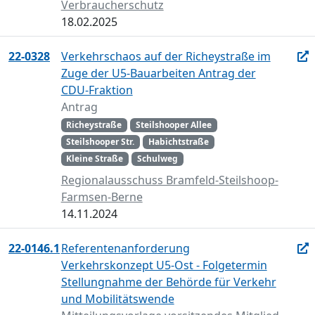
Verbraucherschutz
18.02.2025
22-0328
Verkehrschaos auf der Richeystraße im
Zuge der U5-Bauarbeiten Antrag der
CDU-Fraktion
Antrag
Richeystraße
Steilshooper Allee
Steilshooper Str.
Habichtstraße
Kleine Straße
Schulweg
Regionalausschuss Bramfeld-Steilshoop-
Farmsen-Berne
14.11.2024
22-0146.1
Referentenanforderung
Verkehrskonzept U5-Ost - Folgetermin
Stellungnahme der Behörde für Verkehr
und Mobilitätswende