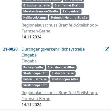
Gründgensstraße
Bramfelder Dorfpl.
Meister-Francke-Straße
Langenfort
Hellbrookkamp
Heinrich-Helbing-Straße
Regionalausschuss Bramfeld-Steilshoop-
Farmsen-Berne
14.11.2024
21-8820
Durchgangsverkehr Richeystraße
Eingabe
Eingabe
Richeystraße
Steilshooper Allee
Steilshooper Str.
Habichtstraße
Fabriciusstraße
Steilshooper Allee
Steilshooper Str.
Regionalausschuss Bramfeld-Steilshoop-
Farmsen-Berne
14.11.2024