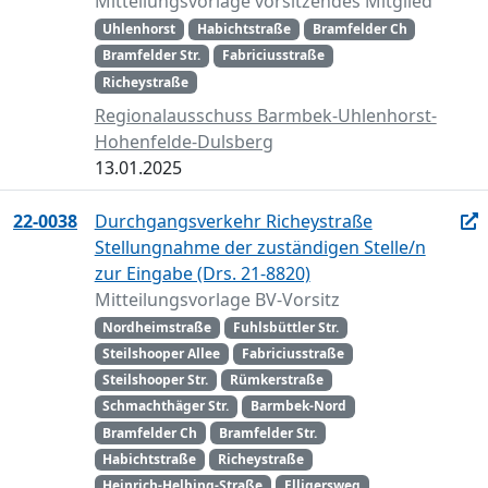
Mitteilungsvorlage vorsitzendes Mitglied
Uhlenhorst
Habichtstraße
Bramfelder Ch
Bramfelder Str.
Fabriciusstraße
Richeystraße
Regionalausschuss Barmbek-Uhlenhorst-
Hohenfelde-Dulsberg
13.01.2025
22-0038
Durchgangsverkehr Richeystraße
Stellungnahme der zuständigen Stelle/n
zur Eingabe (Drs. 21-8820)
Mitteilungsvorlage BV-Vorsitz
Nordheimstraße
Fuhlsbüttler Str.
Steilshooper Allee
Fabriciusstraße
Steilshooper Str.
Rümkerstraße
Schmachthäger Str.
Barmbek-Nord
Bramfelder Ch
Bramfelder Str.
Habichtstraße
Richeystraße
Heinrich-Helbing-Straße
Elligersweg