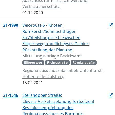
Ausschuss für Klima, Umwelt und
Verbraucherschutz
01.12.2020
21-1990
Veloroute 5 - Knoten
Rümkerstr./Schmachthäger
Str./Steilshooper Str. zwischen
Elligersweg und Richeystraße hier:
Rückstellung der Planung
Mitteilungsvorlage Bezirksamt
Elligersweg
Richeystraße
Rümkerstraße
Regionalausschuss Barmbek-Uhlenhorst-
Hohenfelde-Dulsberg
15.02.2021
21-1546
Steilshooper Straße:
Clevere Verkehrsplanung fortsetzen!
Beschlussempfehlung des
Regionalausschusses Barmbek-