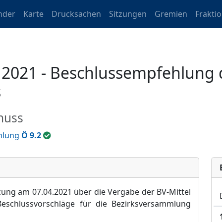
nder
Karte
Drucksachen
Sitzungen
Gremien
Frakti
l 2021 - Beschlussempfehlung 
s
huss
mlung
Ö 9.2
zung am 07.04.2021 über die Vergabe der BV-Mittel
eschlussvorschläge für die Bezirksversammlung