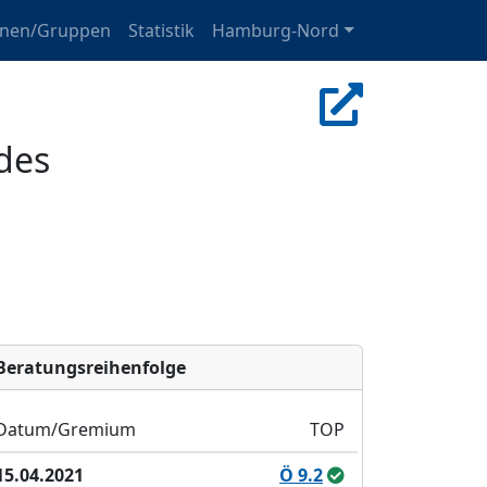
onen/Gruppen
Statistik
Hamburg-Nord
des
Bera­tungs­reihen­folge
Datum/Gremium
TOP
15.04.2021
Ö 9.2