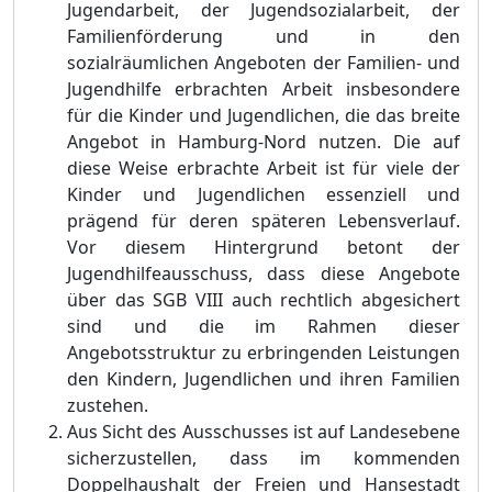
Jugendarbeit, der Jugendsozialarbeit, der
Familienfö
rderung und in den
sozialrä
umlichen Angeboten der Familien- und
Jugendhilfe erbrachten Arbeit insbesondere
fü
r die Kinder und Jugendlichen, die das breite
Ang
e
bot in Hamburg-Nord nutzen. Die auf
diese Weise erbrachte Arbeit ist fü
r viele der
Kinder und Jugendlichen essen
z
iell und
prä
gend fü
r deren spä
teren Lebensverlauf.
Vor diesem Hintergrund betont der
Jugendhilfeausschuss, dass diese Angebote
ü
ber das SGB VII
I auch rechtlich abgesichert
sind und die im Rahmen dieser
Angebotsstruktur zu erbringenden Leistungen
den Kinder
n
, Jugendlichen und ihren Familien
zustehen.
Aus Sicht des Ausschusses ist auf Landesebene
sicherzustellen, dass im kommenden
Doppelhaushal
t der Freien und Hansestadt