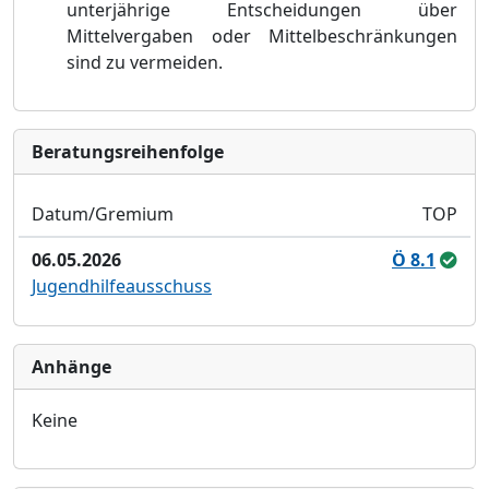
unterjä
hrige Entscheidungen ü
ber
Mittelvergaben oder Mittelbeschrä
nku
ngen
sind zu vermeiden.
Bera­tungs­reihen­folge
Datum/Gremium
TOP
06.05.2026
Ö 8.1
Jugendhilfeausschuss
Anhänge
Keine