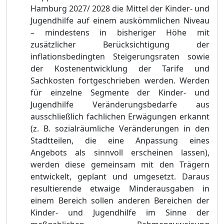
Hamburg 2027/ 2028 die Mittel der Kinder- und
Jugendhilfe auf einem auskö
mmlichen Niveau
–
mindestens in bisheriger Hö
he mit
zusä
tzlicher Berü
cksichtigung der
inflationsbedingten Steigerungsraten sowie
der Kostenentwicklung der
Tarife und
Sachkosten fortgeschrieben werden. Werden
fü
r einzelne Segmente der Kinder- und
Jugendhilfe Verä
nderungsbedarfe
aus
ausschließ
lich fachlichen Erwä
gungen erkannt
(z. B. sozialrä
umliche Verä
nderungen in den
Stadtteilen, die eine Anpassung eines
An
gebots als sinnvoll erscheinen lassen),
werden diese gemeinsam mit den Trä
gern
entwickelt, geplant und umgesetzt. Daraus
resultierende etwaige Minderausgaben in
einem Bereich sollen anderen Bereichen der
Kinder- und Jugendhilfe im Sinne der