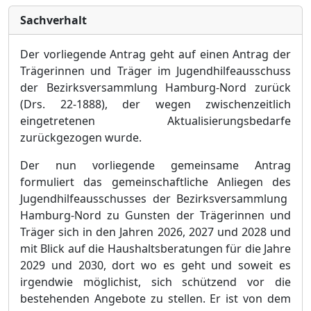
Sachverhalt
Der vorliegende Antrag geht auf einen Antrag der
Trä
gerinnen und Trä
ger im Jugendhilfeausschuss
der Bezirksversammlung Hamburg-Nord zurü
ck
(Drs. 22-1888), der wegen zwischenzeitlich
eingetretenen Aktualisierungsbedarfe
zurü
ckgezogen wurde.
Der nun vorliegende gemeinsame Antrag
formuliert das gemeinschaftliche Anliegen des
Jugendhilfeausschusses der Bezirksversammlung
Hamburg-Nord zu Gunsten der Trä
gerinnen und
Trä
ger sich in den Jahren 2026, 2027 und 2028 und
mit Blick auf die Haushaltsberatungen fü
r die Jahre
2029 und 2030, dort wo es geht und soweit es
irgendwie mö
glich
ist, sich schü
tzend vor die
bestehenden Angebote zu stellen. Er ist von dem