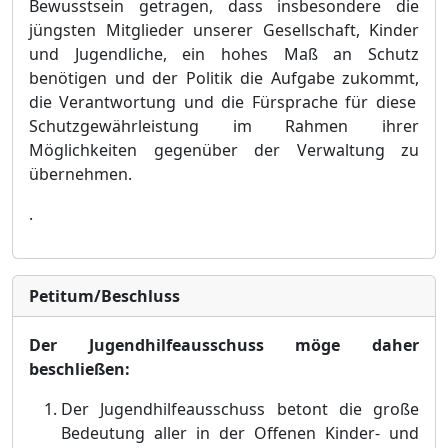
Bewusstsein getragen, dass insbesondere die
jü
ngsten Mitglieder unserer Gesellschaft, Kinder
und Jugendliche, ein hohes Maß
an Schutz
benö
tigen und der Politik die Aufgabe zukommt,
die Verantwortung und die Fü
rsprache fü
r diese
Schutzgewä
hrleistung im Rahmen ihrer
Mö
glichkeiten gegenü
ber der Verwaltung zu
ü
bernehmen.
.
Petitum/Beschluss
Der Jugendhilfeausschuss mö
ge daher
beschließ
en:
Der Jugendhilfeausschuss betont die groß
e
Bedeutung aller in der Offenen Kinder- und