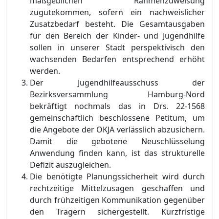
maß
geblichen R
a
hmenzuweisung
zugutekommen, sofern ein nachweislicher
Zusatzbedarf besteht. Die Gesamtausgaben
fü
r den Bereich der Kinder- und Jugendhilfe
sollen in unserer Stadt perspektivisch den
wachsenden Bedarfen entsprechend erhö
ht
werden.
Der Jugendhilfeausschus
s der
Bezirksversammlung Hamburg-Nord
bekrä
ftigt nochmals das in Drs. 22-1568
gemeinschaftlich beschlossene Petitum, um
die Angebote der OKJA verlä
sslich abzusichern.
Damit die gebotene Neuschlü
sselung
Anwendung finden kann, ist das strukturelle
Defizit a
u
szugleichen.
Die benö
tigte Planungssicherheit wird durch
rechtzeitige Mittelzusagen geschaffen und
durch frü
hzeitigen Kommunikation gegenü
ber
den Trä
gern sichergestellt. Kurzfristige