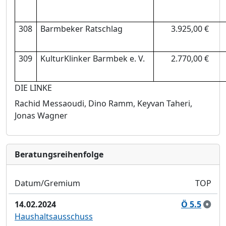
308
Barmbeker Ratschlag
3.925,00 €
309
KulturKlinker Barmbek e. V.
2.770,00 €
DIE LINKE
Rachid Messaoudi,
Dino Ramm,
Keyvan Taheri,
Jonas Wagner
Bera­tungs­reihen­folge
Datum/Gremium
TOP
14.02.2024
Ö 5.5
Haushaltsausschuss