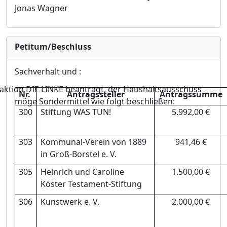
Jonas Wagner
Petitum/Beschluss
Sachverhalt
und :
raktion DIE LINKE beantragt, der Haushaltsausschuss
Nr.
Antragssteller
Antragssumme
mö
ge
Sondermittel wie folgt beschließ
en:
300
Stiftung WAS TUN!
5.992,00 €
303
Kommunal-Verein von 1889
941,46 €
in Groß
-Borstel e. V.
305
Heinrich und Caroline
1.500,00 €
Kö
ster Testament-Stiftung
306
Kunstwerk e. V.
2.000,00 €