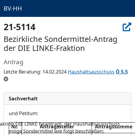
BV-HH
21-5114
Bezirkliche Sondermittel-Antrag
der DIE LINKE-Fraktion
Antrag
Letzte Beratung: 14.02.2024
Haushaltsausschuss
Ö 5.5
Sachverhalt
und Petitum:
raktion DIE LINKE beantragt, der Haushaltsausschuss
Nr.
Antragssteller
Antragssumme
mö
ge
Sondermittel wie folgt beschließ
en: