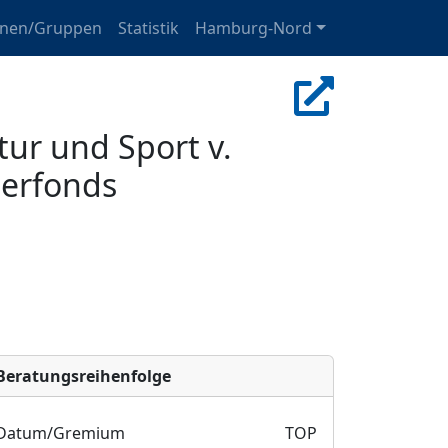
onen/Gruppen
Statistik
Hamburg-Nord
ur und Sport v.
derfonds
Bera­tungs­reihen­folge
Datum/Gremium
TOP