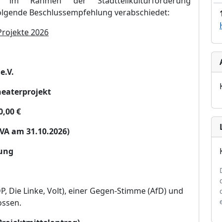
m Rahmen der Stadtteilkulturfö
rderung
folgende Beschlussempfehlung verabschiedet:
Projekte 202
6
e.V.
heaterprojekt
0,00
€
VA am 31.10.2026)
rung
P, Die Linke, Volt), einer Gegen-Stimme (AfD) und
ossen.