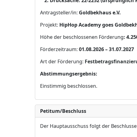
Drucksache:
22-2252
(ursprü
nglich 
Antragsteller/in:
Goldbekhaus e.V.
Projekt:
HipHop Academy go
es Goldbekh
Hö
he der beschlossenen Fö
rderung
:
4.25
Fö
rderzeitraum:
01.08.2026
–
31.07.2027
Art der Fö
rderung:
Festbetragsfinanzier
Abstimmungsergebnis:
Einstimmig beschlossen.
Petitum/Beschluss
Der Hauptausschuss folgt der Beschluss