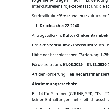
folgenden
Antr
ä
g
en
auf Zuwendung i
interkultureller Projekte
befasst
und
die 
Stadtteilkulturfö
rderung interkultureller 
Drucksache:
22-2248
Antragsteller/in:
KulturKlinker Barmbek 
Projekt:
Stadtblume - interkulturelles T
Hö
he der beschlossenen Fö
rderung
:
1.75
Fö
rderzeitraum:
01.08.2026
–
31.12.2026
(
Art der Fö
rderung:
Fehlbedarfsfinanzie
Abstimmungsergebnis:
Bei 14 Fü
r-Stimmen (GRÜ
NE, SPD, CDU, FD
keinen Enthaltungen mehrheitlich beschl