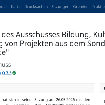
nder
Karte
Drucksachen
Sitzungen
Gremien
Frakti
es Ausschusses Bildung, Kult
ng von Projekten aus dem Son
te"
huss
s
Ö 7.5
 hat sich in seiner Sitzung am
2
6.0
5
.2026
mit
de
n