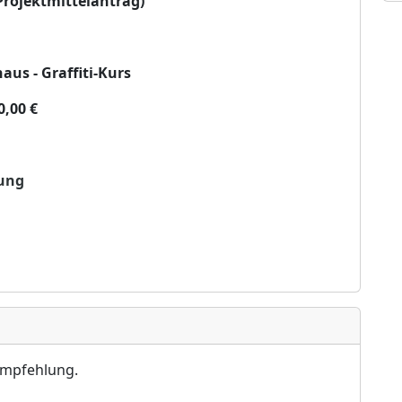
Projektmitt
elantrag)
aus - Graffiti-Kurs
0,00
€
un
g
empfehlung.