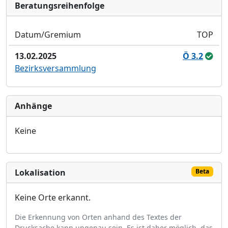
Bera­tungs­reihen­folge
Datum/Gremium
TOP
13.02.2025
Ö 3.2
Bezirksversammlung
Anhänge
Keine
Lokalisation
Beta
Keine Orte erkannt.
Die Erkennung von Orten anhand des Textes der
Drucksache kann ungenau sein. Es ist daher möglich, das