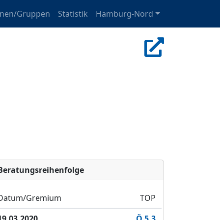
onen/Gruppen
Statistik
Hamburg-Nord
Bera­tungs­reihen­folge
Datum/Gremium
TOP
19.03.2020
Ö 5.3