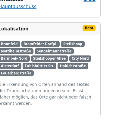
Hauptausschuss
Lokalisation
Beta
Bramfeld
Bramfelder Dorfpl.
Steilshoop
Nordheimstraße
Sengelmannstraße
Barmbek-Nord
Steilshooper Allee
City Nord
Alsterdorf
Fuhlsbüttler Str.
Habichtstraße
Feuerbergstraße
Die Erkennung von Orten anhand des Textes
der Drucksache kann ungenau sein. Es ist
daher möglich, das Orte gar nicht oder falsch
erkannt werden.