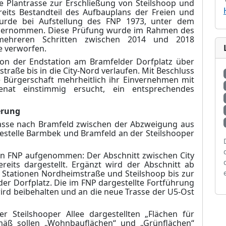
 Plantrasse zur Erschließung von Steilshoop und
reits Bestandteil des Aufbauplans der Freien und
rde bei Aufstellung des FNP 1973, unter dem
 übernommen. Diese Prüfung wurde im Rahmen des
mehreren Schritten zwischen 2014 und 2018
e verworfen.
 von der Endstation am Bramfelder Dorfplatz über
raße bis in die City-Nord verlaufen. Mit Beschluss
 Bürgerschaft mehrheitlich ihr Einvernehmen mit
nat einstimmig ersucht, ein entsprechendes
erung
trasse nach Bramfeld zwischen der Abzweigung aus
estelle Barmbek und Bramfeld an der Steilshooper
den FNP aufgenommen: Der Abschnitt zwischen City
its dargestellt. Ergänzt wird der Abschnitt ab
 Stationen Nordheimstraße und Steilshoop bis zur
r Dorfplatz. Die im FNP dargestellte Fortführung
ird beibehalten und an die neue Trasse der U5-Ost
er Steilshooper Allee dargestellten „Flächen für
mäß sollen „Wohnbauflächen“ und „Grünflächen“