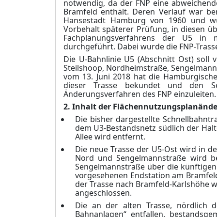
notwendig, da der FNP eine abweichende
Bramfeld enthält. Deren Verlauf war be
Hansestadt Hamburg von 1960 und wu
Vorbehalt späterer Prüfung, in diesen
Fachplanungsverfahrens der U5 in 
durchgeführt. Dabei wurde die FNP-Trass
Die U-Bahnlinie U5 (Abschnitt Ost) soll
Steilshoop, Nordheimstraße, Sengelmannst
vom 13. Juni 2018 hat die Hamburgische
dieser Trasse bekundet und den Se
Änderungsverfahren des FNP einzuleiten.
2. Inhalt der Flächennutzungsplanänd
Die bisher dargestellte Schnellbahn
dem U3-Bestandsnetz südlich der Halt
Allee wird entfernt.
Die neue Trasse der U5-Ost wird in 
Nord und Sengelmannstraße wird bere
Sengelmannstraße über die künftigen
vorgesehenen Endstation am Bramfelde
der Trasse nach Bramfeld-Karlshöhe w
angeschlossen.
Die an der alten Trasse, nördlich d
Bahnanlagen“ entfallen, bestandsge