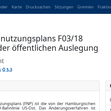
nder
Karte
Drucksachen
Sitzungen
Gremien
Frakti
nutzungsplans F03/18
er öffentlichen Auslegung
mt
s
Ö 5.3
tzungsplans (FNP) ist die von der Hamburgischen
-Bahnlinie U5-Ost. Das Änderungsverfahren ist